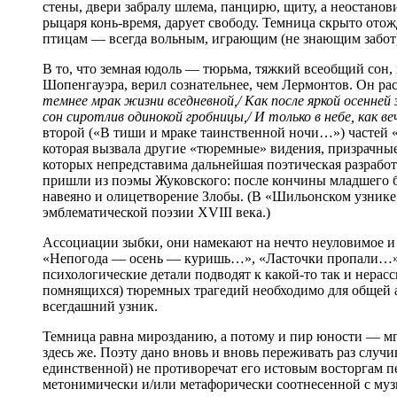
стены, двери забралу шлема, панцирю, щиту, а неостано
рыцаря конь-время, дарует свободу. Темница скрыто от
птицам — всегда вольным, играющим (не знающим забот)
В то, что земная юдоль — тюрьма, тяжкий всеобщий сон,
Шопенгауэра, верил сознательнее, чем Лермонтов. Он 
темнее мрак жизни вседневной,/ Как после яркой осенней 
сон сиротлив одинокой гробницы,/ И только в небе, как в
второй («В тиши и мраке таинственной ночи…») частей 
которая вызвала другие «тюремные» видения, призрачны
которых непредставима дальнейшая поэтическая разработ
пришли из поэмы Жуковского: после кончины младшего бр
навеяно и олицетворение Злобы. (В «Шильонском узнике
эмблематической поэзии XVIII века.)
Ассоциации зыбки, они намекают на нечто неуловимое и
«Непогода — осень — куришь…», «Ласточки пропали…» и
психологические детали подводят к какой-то так и нерас
помнящихся) тюремных трагедий необходимо для общей а
всегдашний узник.
Темница равна мирозданию, а потому и пир юности — мгн
здесь же. Поэту дано вновь и вновь переживать раз случ
единственной) не противоречат его истовым восторгам 
метонимически и/или метафорически соотнесенной с муз