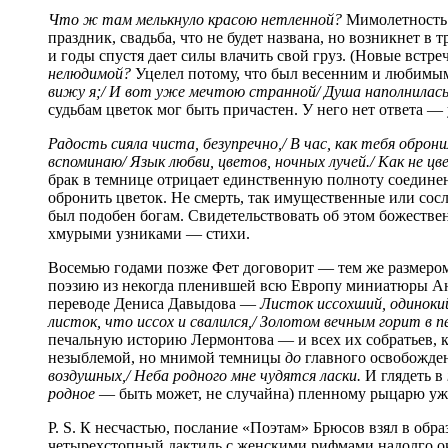
Что ж там мелькнуло красою нетленной?
Мимолетность 
праздник, свадьба, что не будет названа, но возникнет в
и годы спустя дает силы влачить свой груз. (Новые встре
нелюдимой?
Уцелел потому, что был весенним и любимым.
вижу я;/ И вот уже мечтою странной/ Душа наполнилась
судьбам цветок мог быть причастен. У него нет ответа — 
Радость сияла чиста, безупречно,/ В час, как тебя оброни
вспоминаю/ Язык любви, цветов, ночных лучей./ Как не ц
брак в темнице отрицает единственную полноту соединени
обронить цветок. Не смерть, так имущественные или сос
был подобен богам. Свидетельствовать об этом божеств
хмурыми узниками — стихи.
Восемью годами позже Фет договорит — тем же размером
поэзию из некогда пленившей всю Европу миниатюры Ан
переводе Дениса Давыдова —
Листок иссохший, одинок
листок, что иссох и свалился,/ Золотом вечным горит в п
печальную историю Лермонтова — и всех их собратьев, к
незыблемой, но мнимой темницы
до
главного освобожде
воздушных,/ Неба родного мне чудятся ласки.
И глядеть в
родное
— быть может, не случайна) пленному рыцарю уже
P. S. К несчастью, послание «Поэтам» Брюсов взял в обра
четырехстопный дактиль с женскими рифмами надолго о