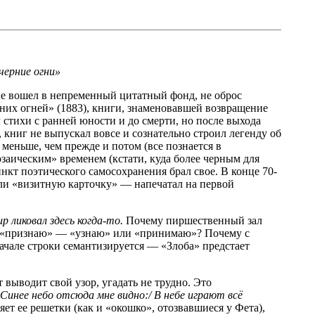
черние огни»
 не вошел в непременный цитатный фонд, не оброс
них огней» (1883), книги, знаменовавшей возвращение
 стихи с ранней юности и до смерти, но после выхода
книг не выпускал вовсе и сознательно строил легенду об
меньше, чем прежде и потом (все познается в
аическим» временем (кстати, куда более черным для
нкт поэтического самосохранения брал свое. В конце 70-
или «визитную карточку» — напечатал на первой
 ликовал здесь когда-то.
Почему пиршественный зал
ет «признаю» — «узнаю» или «принимаю»? Почему с
ачале строки семантизируется — «Злоба» предстает
ыводит свой узор, угадать не трудно. Это
инее небо отсюда мне видно:/ В небе играют всё
т ее решетки (как и «окошко», отозвавшиеся у Фета),