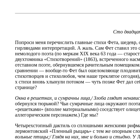
Сто двадцат
Попроси меня перечислить главные стихи Фета, шедевр, о
гирляндами интерпретаций. А жаль. Сам Фет ставил это 
немолодого поэта (по меркам XIX века 63 года — старост
двухтомника «Стихотворений» (1863), встреченного насм
отставном поэте, обернувшемся рачительным помещиком. 
сравнении — вообще-то Фет был ошеломляюще плодовит),
стихотворцев и стихолюбов, чем наше треклятое сегодня)
х стихи вновь хлынули потоком — чуть позже Фет дал се
странице?
Окна в решетках, и сумрачны лица,/ Злоба глядит ненави
обернулся тюрьмой? Чьи сумрачные лица окружают поэта
«решетками» (вполне материальными) соседствует олицет
аллегорическим персонажем.) Где мы?
Четырехстопный дактиль со сплошными женскими рифмами
лермонтовский «Пленный рыцарь» с тем же опорным сл
вольные птицы;/ Глядя на них, мне и больно и стыдно.
У Л