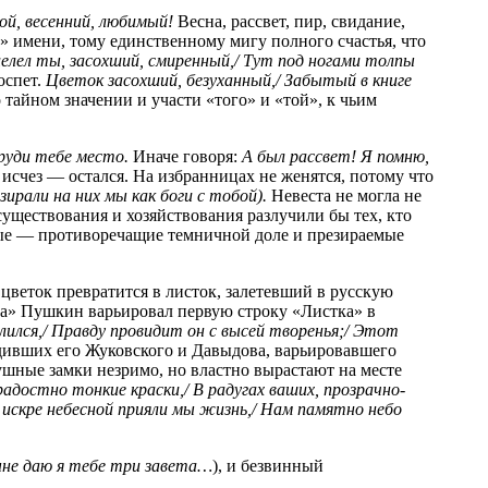
ой, весенний, любимый!
Весна, рассвет, пир, свидание,
го» имени, тому единственному мигу полного счастья, что
целел ты, засохший, смиренный,/ Тут под ногами толпы
оспет.
Цветок засохший, безуханный,/ Забытый в книге
айном значении и участи «того» и «той», к чьим
груди тебе место.
Иначе говоря:
А был рассвет! Я помню,
счез — остался. На избранницах не женятся, потому что
зирали на них мы как боги с тобой).
Невеста не могла не
уществования и хозяйствования разлучили бы тех, кто
ные — противоречащие темничной доле и презираемые
веток превратится в листок, залетевший в русскую
а» Пушкин варьировал первую строку «Листка» в
лился,/ Правду провидит он с высей творенья;/ Этот
дивших его Жуковского и Давыдова, варьировавшего
ушные замки незримо, но властно вырастают на месте
остно тонкие краски,/ В радугах ваших, прозрачно-
 искре небесной прияли мы жизнь,/ Нам памятно небо
ыне даю я тебе три завета…
), и безвинный