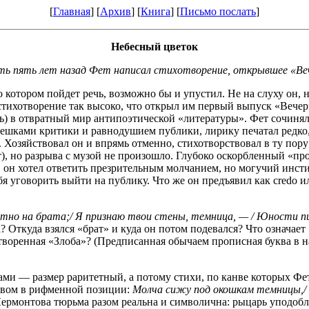
[
Главная
] [
Архив
] [
Книга
] [
Письмо послать
]
Небесный цветок
ь пять лет назад Фет написал стихотворение, открывшее «Ве
 котором пойдет речь, возможно бы и упустил. Не на слуху он,
стихотворение так высоко, что открыл им первый выпуск «Вечер
ь) в отвратный мир антипоэтической «литературы». Фет сочинял
ешками критики и равнодушием публики, лирику печатал редко, 
Хозяйствовал он и впрямь отменно, стихотворствовал в ту пору 
 но разрыва с музой не произошло. Глубоко оскорбленный «проз
, он хотел ответить презрительным молчанием, но могучий инсти
бя уговорить выйти на публику. Что же он предъявил как credo 
стно на брата;/ Я признаю твои стены, темница, — / Юности пир
? Откуда взялся «брат» и куда он потом подевался? Что означа
воренная «Злоба»? (Предписанная обычаем прописная буква в н
 — размер раритетный, а потому стихи, по канве которых Фет в
овом в рифменной позиции:
Молча сижу под окошкам темницы,/ С
ермонтова тюрьма разом реальна и символична: рыцарь уподобляе