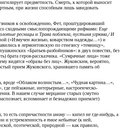
нигилирует предметность. Смерть, к которой выносит
мертным, при жизни способным лишь завидовать
т узников к освобождению, Фет, проштудировавший
ихи со сходными смыслопорождающими рифмами:
Еще
 золотые ресницы
и
Трава поблекла, пустыня угрюма,/ И
вой («Измучен жизнью, коварством надежды…») и
авились в лермонтовскую по генезису «темницу»,
ушкинских «Братьев-разбойников»: в двух повестях, без
ь) брата героя-рассказчика. «Сумрачные лица» тоже
му видятся «образы без лиц». Жуковским, вероятно,
астый прием Жуковского, хранившего память об
та, вроде «Облаком волнистым…», «Чудная картина…»,
где пейзажные, интерьерные, настроенческо-
шения. В нашем случае мерцание старых (смутно
аспознает, вспоминает и безнадежно приемлет)
, то есть сопричастности
иному
— кипел не где-нибудь, а
зни и устремленность
в твое небытие
(к ней,
нской, поэтической, природной — как правило,