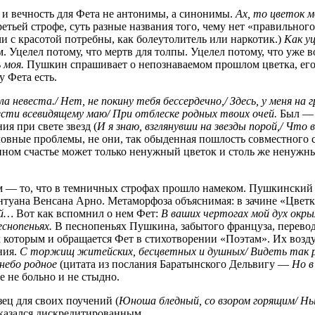
и вечность для Фета не антонимы, а синонимы.
Ах, то цветок м
 третьей строфе, суть разные названия того, чему нет «правильно
чи с красотой потребны, как болеутолитель или наркотик.)
Как у
 Уцелел потому, что мертв для толпы. Уцелел потому, что уже в
 моя.
Пушкин спрашивает о непознаваемом прошлом цветка, его т
у Фета есть.
ла невеста./ Нет, не покину тебя бессердечно,/ Здесь, у меня на 
вести всевидящему маю/ При отблеске родных твоих очей.
Был — и
я при свете звезд (
И я знаю, взглянувши на звезды порой,/ Что в
ловные проблемы, не они, так обыденная пошлость совместного с
енном счастье может только ненужный цветок и столь же ненуж
 — то, что в темничных строфах прошло намеком. Пушкинский ц
туана Венсана Арно. Метаморфоза объяснимая: в зачине «Цветк
ий…
Вот как вспомнил о нем Фет:
В ваших чертогах мой дух окры
еснопеньях.
В песнопеньях Пушкина, забытого француза, перево
 которым и обращается Фет в стихотворении «Поэтам». Их возд
ния.
С торжищ житейских, бесцветных и душных/ Видеть так рад
небо родное
(цитата из послания Баратынского Дельвигу —
Но в
 не больно и не стыдно.
зец для своих поучений (
Юноша бледный, со взором горящим/ Н
казался дискредитированным.