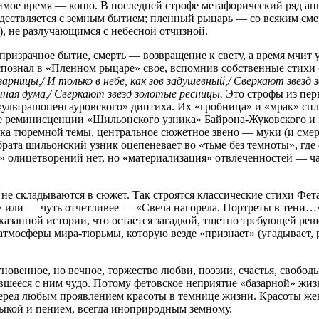
вимое время — коню. В последней строфе метафорический ряд ан
ождествляется с земным бытием; пленный рыцарь — со всяким с
, не разлучающимся с небесной отчизной.
 призрачное бытие, смерть — возвращение к свету, а время мчи
распознал в «Пленном рыцаре» свое, вспомнив собственные ст
зарницы,/ И только в небе, как зов задушевный,/ Сверкают звезд
ечная дума,/ Сверкают звезд золотые ресницы.
Это строфы из пер
«ультрашопенгауровского» диптиха. Их «гробница» и «мрак» спл
е реминисценции «Шильонского узника» Байрона-Жуковского и п
ка тюремной темы, центральное сюжетное звено — муки (и смерт
ата шильонский узник оцепеневает во «тьме без темноты», где е
» олицетворений нет, но «материализация» отвлеченностей — ч
 не складываются в сюжет. Так строятся классические стихи Фе
ли — чуть отчетливее — «Свеча нагорела. Портреты в тени…», 
сказанной истории, что остается загадкой, тщетно требующей ре
тмосферы мира-тюрьмы, которую везде «признает» (угадывает, р
овенное, но вечное, торжество любви, поэзии, счастья, свободы
ившееся с ним чудо. Потому фетовское неприятие «базарной» жи
перед любым проявлением красоты в темнице жизни. Красоты же
ыкой и пением, всегда иноприродным земному.