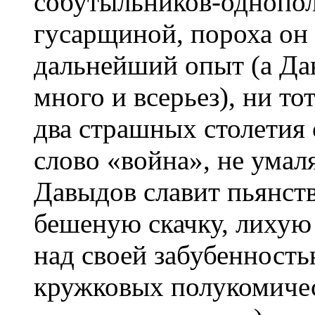
собутыльников-однопо
гусарщиной, пороха он 
дальнейший опыт (а Да
много и всерьез), ни т
два страшных столетия 
слово «война», не умал
Давыдов славит пьянств
бешеную скачку, лихую 
над своей забубенност
кружковых полукомиче