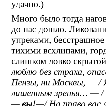
удачно.)
Много было тогда нагов
до нас дошло. Ликован
упреками, бесстрашное
тихими всхлипами, горд
слишком ловко скрытой
люблю без страха, опасе
Пензы, ни Москвы, — / 
лишенным зренья… — / 
—
вы!
—/ На право вас 