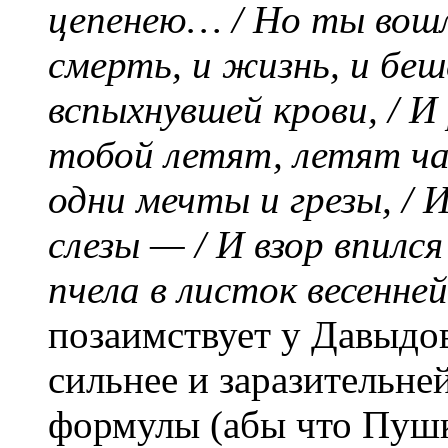
цепенею… / Но ты вошл
смерть, и жизнь, и беш
вспыхнувшей крови, / И
тобой летят, летят ча
одни мечты и грезы, / 
слезы — / И взор впилс
пчела в листок весенне
позаимствует у Давыдо
сильнее и заразительне
формулы (абы что Пушк