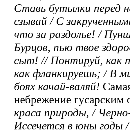
Ставь бутылки перед на
сзывай / С закрученны
что за раздолье! / Пун
Бурцов, пью твое здоровь
сыт! // Понтируй, как 
как фланкируешь; / В м
боях качай-валяй!
Самая
небрежение гусарским
краса природы, / Черно-
Иссечется в юны годы /