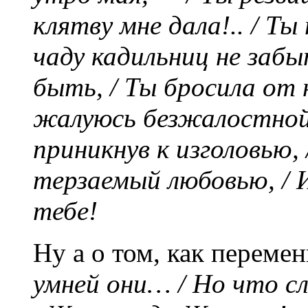
клятву мне дала!.. / Ты
чаду кадильниц не заб
быть, / Ты бросила от н
жалуюсь безжалостной с
приникнув к изголовью, 
терзаемый любовью, / 
тебе!
Ну а о том, как перемен
умней они… / Но что с