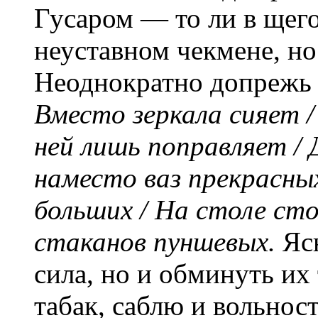
Гусаром — то ли в щего
неуставном чекмене, но
Неоднократно допрежь 
Вместо зеркала сияет /
ней лишь поправляет / Д
наместо ваз прекрасны
больших / На столе ст
стаканов пуншевых.
Яс
сила, но и обминуть их 
табак, саблю и вольнос