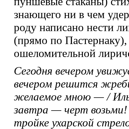
пуншевые стаканы) сти
знающего ни в чем удер
роду написано нести ли
(прямо по Пастернаку),
ошеломительной лириче
Сегодня вечером увижус
вечером решится жреби
желаемое мною — / Иль 
завтра — черт возьми! 
тройке ухарской стрело