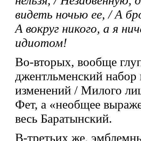
нельзя, / Незабвенную,
видеть ночью ее, / А б
А вокруг никого, а я ни
идиотом!
Во-вторых, вообще глуп
джентльменский набор 
изменений / Милого лиц
Фет, а «необщее выраж
весь Баратынский.
В-третьих же, эмблемны