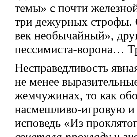
темы» с почти железно
три дежурных строфы. 
век необычайный», дру
пессимиста-ворона… Тр
Несправедливость явная
не менее выразительные
жемчужинах, то как об
насмешливо-игровую и 
исповедь «Из проклято
сочетала прохладу и зно