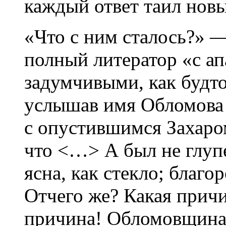
каждый ответ таил нов
«Что с ним сталось?» 
полный литератор «с а
задумчивыми, как будт
услышав имя Обломова 
с опустившимся Захаро
что <…> А был не глупе
ясна, как стекло; благ
Отчего же? Какая при
причина! Обломовщина