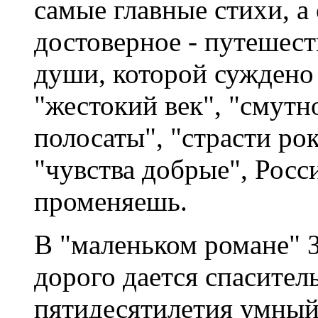
самые главные стихи, а 
достоверное - путешес
души, которой суждено 
"жестокий век", "смутн
полосаты", "страсти рок
"чувства добрые", Росси
променяешь.
В "маленьком романе" З
дорого дается спасител
пятидесятилетия умны