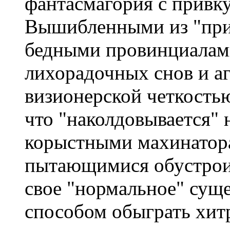
фантасмагория с привк
Вышибленными из "при
бедными провинциалами
лихорадочных снов и а
визионерской четкостью
что "наколдовывается" 
корыстными махинатор
пытающимися обустрои
свое "нормальное" сущ
способом обыграть хит