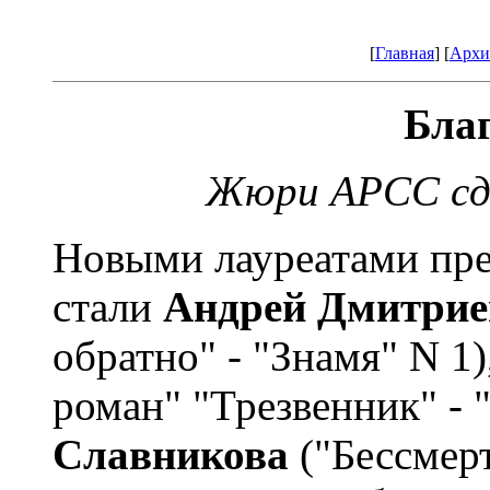
[
Главная
] [
Архи
Бла
Жюри АРСС сд
Новыми лауреатами пр
стали
Андрей Дмитрие
обратно" - "Знамя" N 1)
роман" "Трезвенник" - 
Славникова
("Бессмер