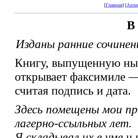
[
Главная
] [
Архи
В
Изданы ранние сочине
Книгу, выпущенную нын
открывает факсимиле —
считая подпись и дата.
Здесь помещены мои пр
лагерно-ссыльных лет.
Я складывал их в уме и 