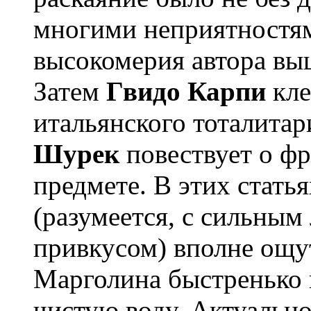
многими неприятностям
высокомерия автора выш
Затем
Гвидо Карпи
кле
итальянского тоталитар
Шурек
повествует о фр
предмете. В этих стать
(разумеется, с сильны
привкусом) вполне ощут
Марголина быстренько 
чистую воду. Актуально