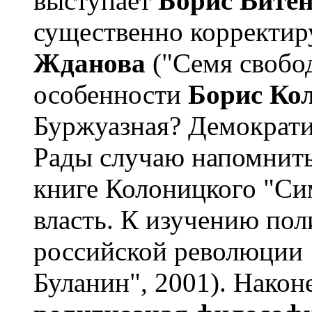
выступает
Борис Витен
существенно корректи
Жданова
("Семя свобод
особенности
Борис Ко
Буржуазная? Демократич
Рады случаю напомнить
книге Колоницкого "Сим
власть. К изучению по
российской революции 
Буланин", 2001). Наконе