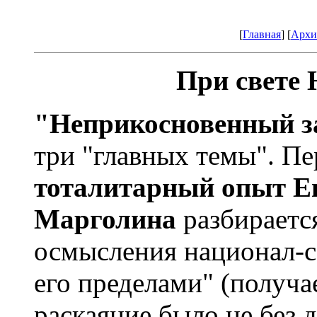
[
Главная
] [
Архи
При свете
"Неприкосновенный з
три "главных темы". Пе
тоталитарный опыт 
Марголина
разбираетс
осмысления национал-с
его пределами" (получа
раскаяние было не без д