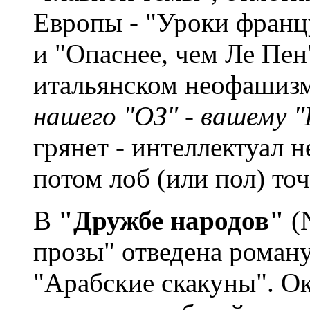
Европы - "Уроки франц
и "Опаснее, чем Ле Пе
итальянском неофашизм
нашего "ОЗ" - вашему "
грянет - интеллектуал н
потом лоб (или пол) то
В
"Дружбе народов"
(N
прозы" отведена роман
"Арабские скакуны". Ок