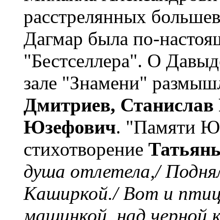
расстрелянных большев
Дагмар была по-настоя
"Бестселлера". О Давыд
зале "Знамени" размы
Дмитриев, Станислав 
Юзефович
. "Памяти 
стихотворение
Татьян
душа отлетела,/ Подня
Каширкой./ Вот и птиц
машинкой, над черной к