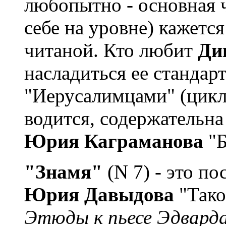
любопытно - основная ч
себе на уровне) кажется 
читаной. Кто любит
Ди
насладиться ее станда
"Иерусалимцами" (цикл 
водится, содержательна 
Юрия Каграманова
"Б
"Знамя"
(N 7) - это п
Юрия Давыдова
"Тако
Этюды к пьесе Эдварда