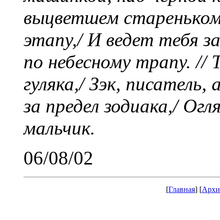
выцветшем стареньком
этапу,/ И ведет тебя з
по небесному трапу. //
гуляка,/ Зэк, писатель,
за предел зодиака,/ Огл
мальчик.
06/08/02
[
Главная
] [
Архи