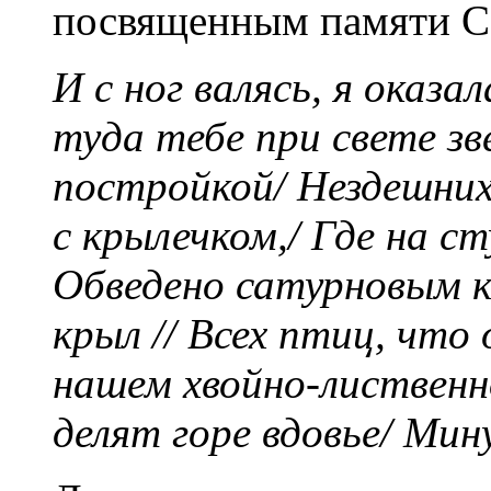
посвященным памяти С
И с ног валясь, я оказ
туда тебе при свете з
постройкой/ Нездешних г
с крылечком,/ Где на с
Обведено сатурновым к
крыл // Всех птиц, что 
нашем хвойно-лиственн
делят горе вдовье/ Мин