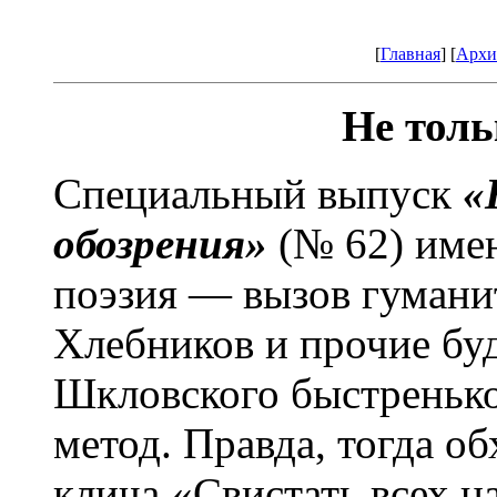
[
Главная
] [
Архи
Не тол
Специальный выпуск
«
обозрения»
(№ 62) име
поэзия — вызов гумани
Хлебников и прочие буд
Шкловского быстреньк
метод. Правда, тогда о
клича «Свистать всех н