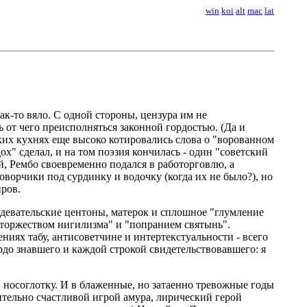
win
koi
alt
mac
lat
как-то вяло. С одной стороны, цензура им не
ь от чего преисполняться законной гордостью. (Да и
их кухнях еще высоко котировались слова о "ворованном
х" сделал, и на том поэзия кончилась - один "советский
, Рембо своевременно подался в работорговлю, а
зговорчики под сурдинку и водочку (когда их не было?), но
иров.
здевательские центоны, матерок и сплошное "глумление
 "торжеством нигилизма" и "попранием святынь".
иях табу, антисоветчине и интертекстуальности - всего
вердо знавшего и каждой строкой свидетельствовавшего: я
и носоглотку. И в блаженные, но затаенно тревожные годы
ительно счастливой игрой амура, лирический герой