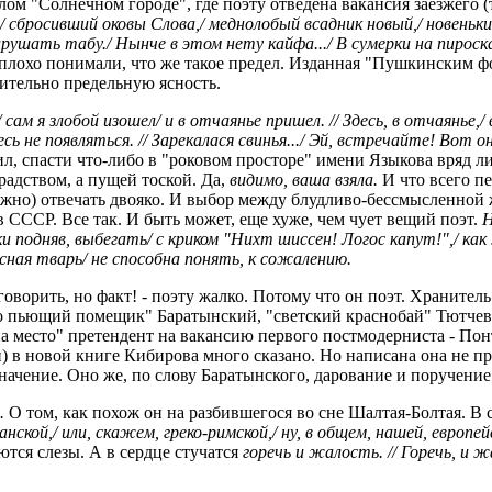
ом "Солнечном городе", где поэту отведена вакансия заезжего 
 сбросивший оковы Слова,/ меднолобый всадник новый,/ новенький
нарушать табу./ Нынче в этом нету кайфа.../ В сумерки на пироска
 плохо понимали, что же такое предел. Изданная "Пушкинским 
ительно предельную ясность.
 сам я злобой изошел/ и в отчаянье пришел. // Здесь, в отчаянье,
есь не появляться. // Зарекалася свинья.../ Эй, встречайте! Вот он
, спасти что-либо в "роковом просторе" имени Языкова вряд ли 
орадством, а пущей тоской. Да,
видимо, ваша взяла.
И что всего пе
жно) отвечать двояко. И выбор между блудливо-бессмысленной
 СССР. Все так. И быть может, еще хуже, чем чует вещий поэт.
Н
подняв, выбегать/ с криком "Нихт шиссен! Логос капут!",/ как ж
сная тварь/ не способна понять, к сожалению.
говорить, но факт! - поэту жалко. Потому что он поэт. Хранител
ко пьющий помещик" Баратынский, "светский краснобай" Тютчев
 на место" претендент на вакансию первого постмодерниста - По
) в новой книге Кибирова много сказано. Но написана она не п
значение. Оно же, по слову Баратынского, дарование и поручение
.
О том, как похож он на разбившегося во сне Шалтая-Болтая. 
нской,/ или, скажем, греко-римской,/ ну, в общем, нашей, европей
ются слезы. А в сердце стучатся
горечь и жалость. // Горечь, и ж