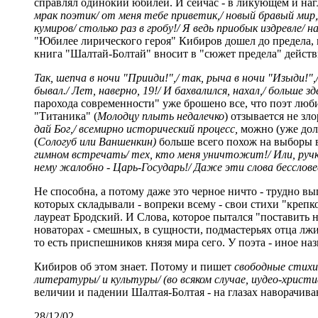
справлял одинокий юбилей. И сейчас - в ликующем и нагл
мрак поэтик/ от меня тебе приветик,/ новый бравый мир,/
кумиров/ столько раз в гробу!/ Я ведь приобык издревле/ 
"Юбилее лирического героя" Кибиров дошел до предела,
книга "Шалтай-Болтай" вносит в "сюжет предела" действ
Так, шепча в ночи "Прииди!",/ так, рыча в ночи "Изыди!",/
бывал./ Лет, наверно, 19!/ И бахвалился, нахал,/ больше зд
парохода современности" уже брошено все, что поэт любил
"Титаника" (
Молодцу плыть недалечко
) отзывается не зл
дай Бог,/ всемирно исторический процесс,
можно (уже дол
(
Сологуб или Ваншенкин)
больше всего похож на выборы в
гимном встречать/ тех, кто меня уничтожит!/ Или, ручки 
нему жалобно - Царь-Государь!/ Даже эти слова бесслове
Не способна, а потому даже это черное ничто - трудно вы
которых складывали - вопреки всему - свои стихи "креп
лауреат Бродский. И Слова, которое пытался "поставить
новаторах - смешных, в сущности, подмастерьях отца лжи
то есть приспешников князя мира сего. У поэта - иное на
Кибиров об этом знает. Потому и пишет
свободные стихи
литературы/ и культуры/ (во всяком случае, иудео-христиа
величии и падении Шалтая-Болтая - на глазах наворачива
28/12/02