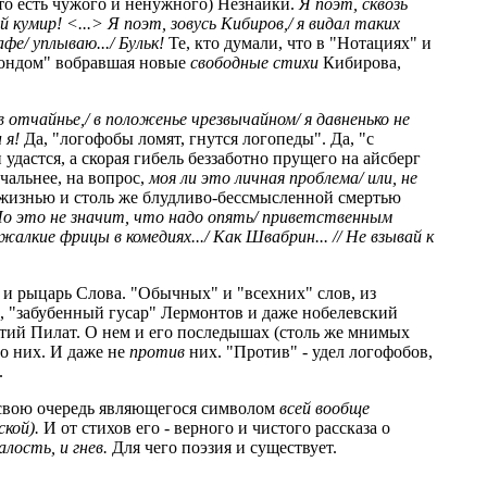
(то есть чужого и ненужного) Незнайки.
Я поэт, сквозь
 кумир! <...> Я поэт, зовусь Кибиров,/ я видал таких
фе/ уплываю.../ Бульк!
Те, кто думали, что в "Нотациях" и
фондом" вобравшая новые
свободные стихи
Кибирова,
/ в отчайнье,/ в положенье чрезвычайном/ я давненько не
 я!
Да, "логофобы ломят, гнутся логопеды". Да, "с
удастся, а скорая гибель беззаботно прущего на айсберг
чальнее, на вопрос,
моя ли это личная проблема/ или, не
 жизнью и столь же блудливо-бессмысленной смертью
о это не значит, что надо опять/ приветственным
алкие фрицы в комедиях.../ Как Швабрин... // Не взывай к
ь и рыцарь Слова. "Обычных" и "всехних" слов, из
, "забубенный гусар" Лермонтов и даже нобелевский
нтий Пилат. О нем и его последышах (столь же мнимых
ро них. И даже не
против
них. "Против" - удел логофобов,
.
В свою очередь являющегося символом
всей вообще
ской).
И от стихов его - верного и чистого рассказа о
алость, и гнев.
Для чего поэзия и существует.