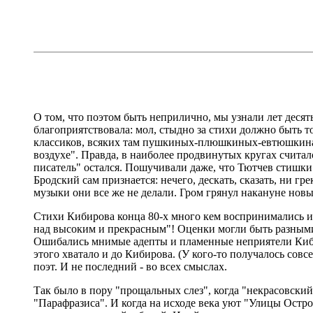
О том, что поэтом быть неприлично, мы узнали лет десять
благоприятствовала: мол, стыдно за стихи должно быть то
классиков, всяких там пушкиных-плюшкиных-евтюшкинах 
воздухе". Правда, в наиболее продвинутых кругах считал
писатель" остался. Пошучивали даже, что Тютчев стишки
Бродский сам признается: нечего, дескать, сказать, ни гр
музыки они все же не делали. Гром грянул накануне новы
Стихи Кибирова конца 80-х много кем воспринимались им
над высоким и прекрасным"! Оценки могли быть разными. 
Ошибались мнимые адепты и пламенные неприятели Кибиро
этого хватало и до Кибирова. (У кого-то получалось совс
поэт. И не последний - во всех смыслах.
Так было в пору "прощальных слез", когда "некрасовский
"Парафразиса". И когда на исходе века уют "Улицы Остр