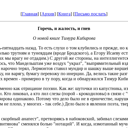
[
Главная
] [
Архив
] [
Книга
] [
Письмо послать
]
Горечь, и жалость, и гнев
О новой книге Тимура Кибирова
-пятнадцать назад. То есть слухи о том клубились и прежде, но 
лько трутням и тунеядцам (вроде Бродского), а Егору Исаеву ест
мы врагу не отдадим.) С другой же стороны, на интеллигентск
ось, что Мандельштам уже воздух "украл", "выпрямительный вздо
 нарочно терял, Лермонтов ставил мундир и шашку выше виршей
еку, ни варягу, бумагу перевожу по инерции. Да, велись такие ра
х времен - примерно в ту пору, когда и обнаружился Тимур Киб
енно как отрицание поэзии. Как же: шуточки из капустника, и
Кто ликовал, а кто лил слезы (порой - крокодиловы) в связи с
ва одинаково. Потому что дело было не в ерничестве, нарушен
ем не плохо, у многих - так себе.) Дело было в явлении поэта, т
 скорбный анапест", претворяясь в набоковский, забивал слезам
овитянова" сменялся болью "нотаций". И когда, измотанный муч