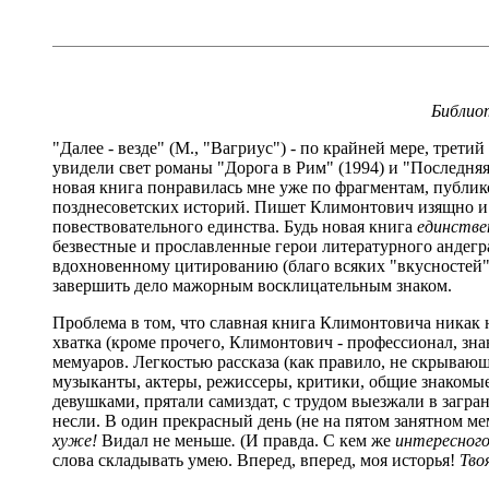
Библио
"Далее - везде" (М., "Вагриус") - по крайней мере, тре
увидели свет романы "Дорога в Рим" (1994) и "Последняя 
новая книга понравилась мне уже по фрагментам, публик
позднесоветских историй. Пишет Климонтович изящно и л
повествовательного единства. Будь новая книга
единстве
безвестные и прославленные герои литературного андеграу
вдохновенному цитированию (благо всяких "вкусностей"
завершить дело мажорным восклицательным знаком.
Проблема в том, что славная книга Климонтовича никак н
хватка (кроме прочего, Климонтович - профессионал, зна
мемуаров. Легкостью рассказа (как правило, не скрываю
музыканты, актеры, режиссеры, критики, общие знакомые
девушками, прятали самиздат, с трудом выезжали в загра
несли. В один прекрасный день (не на пятом занятном мем
хуже!
Видал не меньше
.
(И правда. С кем же
интересног
слова складывать умею. Вперед, вперед, моя исторья!
Тво