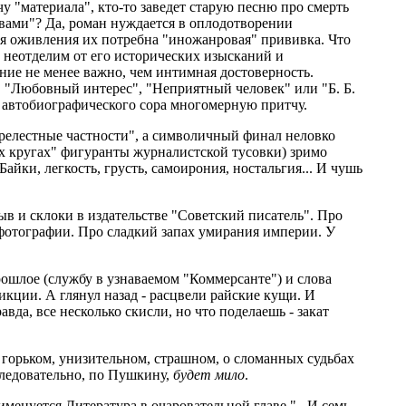
чу "материала", кто-то заведет старую песню про смерть
овами"? Да, роман нуждается в оплодотворении
для оживления их потребна "иножанровая" прививка. Что
а неотделим от его исторических изысканий и
ние не менее важно, чем интимная достоверность.
 "Любовный интерес", "Неприятный человек" или "Б. Б.
з автобиографического сора многомерную притчу.
релестные частности", а символичный финал неловко
их кругах" фигуранты журналистской тусовки) зримо
Байки, легкость, грусть, самоирония, ностальгия... И чушь
ыв и склоки в издательстве "Советский писатель". Про
фотографии. Про сладкий запах умирания империи. У
рошлое (службу в узнаваемом "Коммерсанте") и слова
икции. А глянул назад - расцвели райские кущи. И
вда, все несколько скисли, но что поделаешь - закат
о горьком, унизительном, страшном, о сломанных судьбах
Следовательно, по Пушкину,
будет мило
.
именуется Литература в очаровательной главе "...И семь