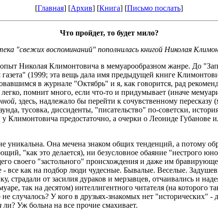
[
Главная
] [
Архив
] [
Книга
] [
Письмо послать
]
Что пройдет, то будет мило?
тека "свежих воспоминаний" пополнилась книгой Николая Климо
тий опыт Николая Климонтовича в мемуарообразном жанре. До "З
газета" (1999; эта вещь дала имя предыдущей книге Климонтович
овавшимся в журнале "Октябрь" и я, как говорится, рад рекоме
егко, помнит много, если что-то и придумывает (иначе мемуарис
нной
, здесь, надлежало бы перейти к сочувственному пересказу
нда, тусовка, диссиденты, "писательство" по-советски, история 
 у Климонтовича предостаточно, а очерки о Леониде Губанове 
е уникальна. Она мечена знаком общих тенденций, а потому обре
ющий, "как это делается), ни безусловное обаяние "нестрого ю
щего своего "застольного" происхождения и даже им бравирующег
 - все как на подбор люди чудесные. Бывалые. Веселые. Задуше
нку, страдали от засилия дураков и мерзавцев, отчаивались и н
уаре, так на десятом) интеллигентного читателя (на которого та
о
не случалось? У кого в друзьях-знакомых нет "исторических" - 
я
ли? Уж больна на все прочие смахивает.