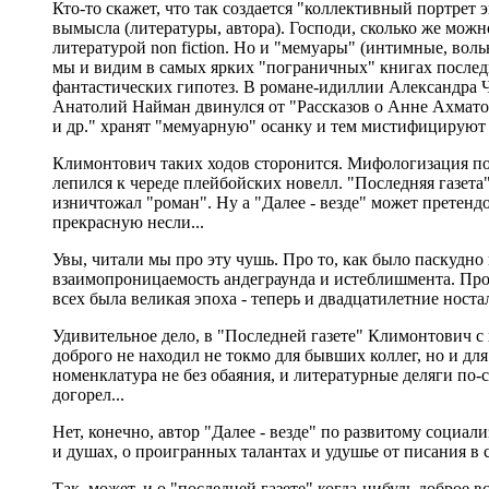
Кто-то скажет, что так создается "коллективный портрет 
вымысла (литературы, автора). Господи, сколько же мож
литературой non fiction. Но и "мемуары" (интимные, вол
мы и видим в самых ярких "пограничных" книгах последн
фантастических гипотез. В романе-идиллии Александра Ч
Анатолий Найман двинулся от "Рассказов о Анне Ахмато
и др." хранят "мемуарную" осанку и тем мистифицируют 
Климонтович таких ходов сторонится. Мифологизация по
лепился к череде плейбойских новелл. "Последняя газет
изничтожал "роман". Ну а "Далее - везде" может претендов
прекрасную несли...
Увы, читали мы про эту чушь. Про то, как было паскудно
взаимопроницаемость андеграунда и истеблишмента. Про
всех была великая эпоха - теперь и двадцатилетние ност
Удивительное дело, в "Последней газете" Климонтович с 
доброго не находил не токмо для бывших коллег, но и дл
номенклатура не без обаяния, и литературные деляги по-с
догорел...
Нет, конечно, автор "Далее - везде" по развитому социал
и душах, о проигранных талантах и удушье от писания в 
Так, может, и о "последней газете" когда-нибудь доброе 