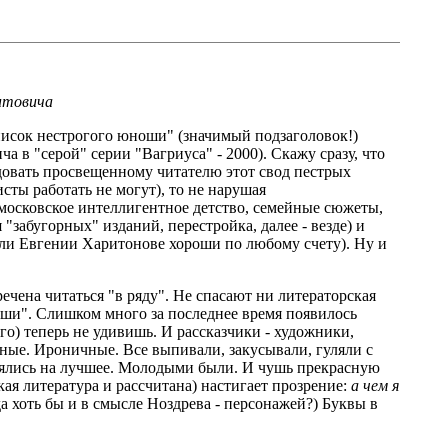
нтовича
аписок нестрогого юноши" (значимый подзаголовок!)
а в "серой" серии "Вагриуса" - 2000). Скажу сразу, что
ндовать просвещенному читателю этот свод пестрых
ты работать не могут), то не нарушая
 (московское интеллигентное детство, семейные сюжеты,
"забугорных" изданий, перестройка, далее - везде) и
или Евгении Харитонове хороши по любому счету). Ну и
чена читаться "в ряду". Не спасают ни литераторская
ноши". Слишком много за последнее время появилось
о) теперь не удивишь. И рассказчики - художники,
вные. Ироничные. Все выпивали, закусывали, гуляли с
адеялись на лучшее. Молодыми были. И чушь прекрасную
кая литература и рассчитана) настигает прозрение:
а чем я
да хоть бы и в смысле Ноздрева - персонажей?) Буквы в