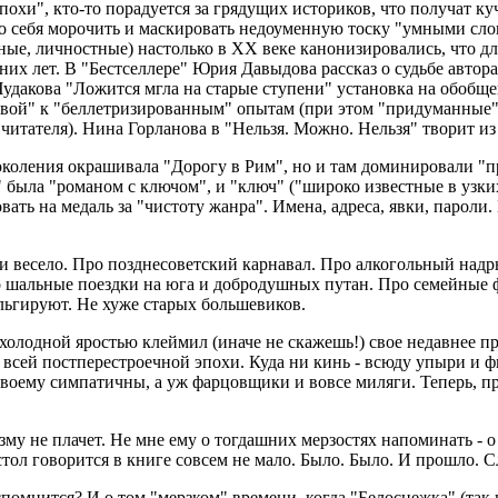
эпохи", кто-то порадуется за грядущих историков, что получат ку
но себя морочить и маскировать недоуменную тоску "умными сл
ьные, личностные) настолько в XX веке канонизировались, что 
их лет. В "Бестселлере" Юрия Давыдова рассказ о судьбе автор
удакова "Ложится мгла на старые ступени" установка на обобще
вой" к "беллетризированным" опытам (при этом "придуманные"
читателя). Нина Горланова в "Нельзя. Можно. Нельзя" творит и
коления окрашивала "Дорогу в Рим", но и там доминировали "п
а" была "романом с ключом", и "ключ" ("широко известные в узк
ать на медаль за "чистоту жанра". Имена, адреса, явки, пароли. 
 и весело. Про позднесоветский карнавал. Про алкогольный надр
 шальные поездки на юга и добродушных путан. Про семейные 
альгируют. Не хуже старых большевиков.
холодной яростью клеймил (иначе не скажешь!) свое недавнее п
я всей постперестроечной эпохи. Куда ни кинь - всюду упыри и ф
воему симпатичны, а уж фарцовщики и вовсе миляги. Теперь, пра
изму не плачет. Не мне ему о тогдашних мерзостях напоминать - 
стол говорится в книге совсем не мало. Было. Было. И прошло. 
вспомнится? И о том "мерзком" времени, когда "Белоснежка" (так 