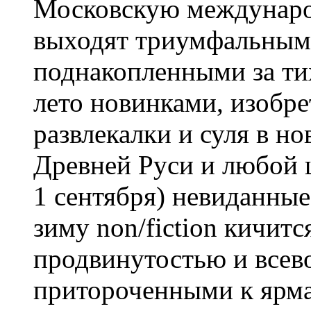
Московскую междунаро
выходят триумфальным
поднакопленными за ти
лето новинками, изобр
развлекалки и суля в но
Древней Руси и любой ш
1 сентября) невиданны
зиму non/fiction кичит
продвинутостью и все
притороченными к ярма