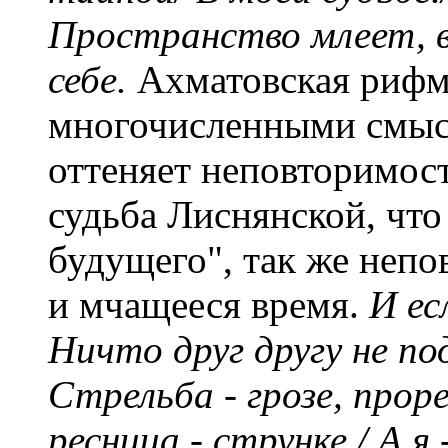
Пространство млеет, вр
себе.
Ахматовская рифм
многочисленными смыс
оттеняет неповторимост
судьба Лиснянской, что 
будущего", так же неп
и мчащееся время.
И ес
Ничто друг другу не под
Стрельба - грозе, прорех
ресница - струнке,/ А я 