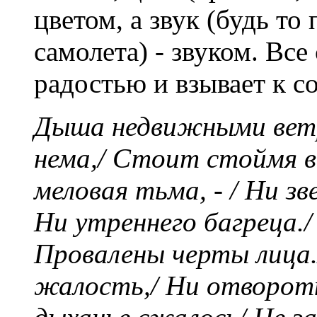
цветом, а звук (будь то
самолета) - звуком. Вс
радостью и взывает к с
Дыша недвижными ветр
нема,/ Стоит стоймя в
меловая тьма, - / Ни зв
Ни утреннего багреца./
Провалены черты лица./
жалость,/ Ни отворотн