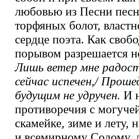
любовью из Песни песне
торфяных болот, власт
сердце поэта. Как своб
порывом разрешается н
Лишь ветер мне радост
сейчас испечен,/ Проше
будущим не удручен.
И н
противоречия с могуче
скамейке, зиме и лету,
и всемирному Содому,