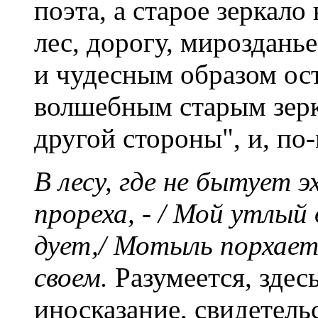
поэта, а старое зеркало
лес, дорогу, мироздань
и чудесным образом ос
волшебным старым зерка
другой стороны", и, по-
В лесу, где не бытует э
прореха, - / Мой утлый
дует,/ Мотыль порхает,/
своем.
Разумеется, здес
иносказание, свидетельс