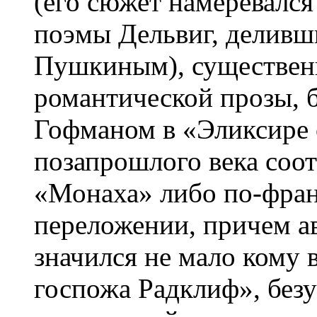
(его сюжет намеревался
поэмы Дельвиг, деливш
Пушкиным), существен
романтической прозы, 
Гофманом в «Эликсире 
позапрошлого века соо
«Монаха» либо по-фран
переложении, причем а
значился не мало кому 
госпожа Радклиф», без