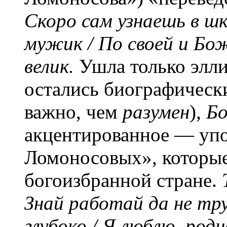
Скоро сам узнаешь в шк
мужик / По своей и Бож
велик.
Ушла только элл
остались биографически
важно, чем
разумен
),
Бо
акцентированное — упо
Ломоносовых», которые
богоизбранной стране.
Знай работай да не тр
глубоко / Я люблю, родн