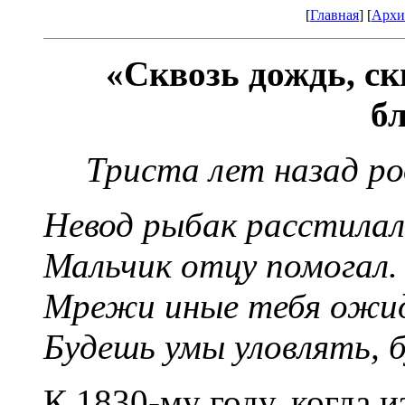
[
Главная
] [
Архи
«Сквозь дождь, ск
б
Триста лет назад р
Невод рыбак расстилал 
Мальчик отцу помогал.
Мрежи иные тебя ожид
Будешь умы уловлять, 
К 1830-му году, когда 