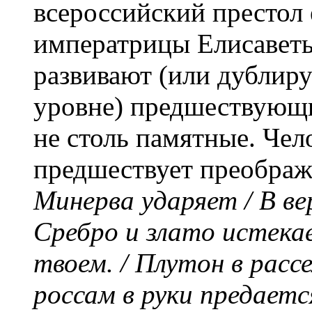
всероссийский престол 
императрицы Елисаветы
развивают (или дублир
уровне) предшествующи
не столь памятные. Че
предшествует преображ
Минерва ударяет / В ве
Сребро и злато истекае
твоем. / Плутон в расс
россам в руки предаетс