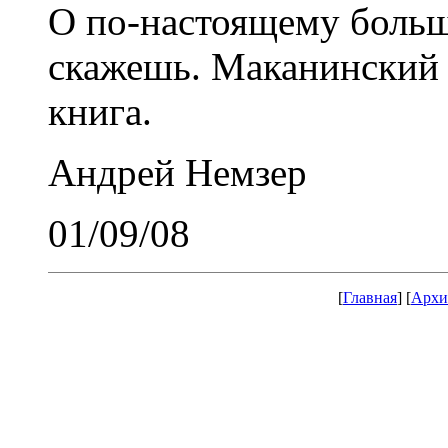
О по-настоящему больш
скажешь. Маканински
книга.
Андрей Немзер
01/09/08
[
Главная
] [
Архи