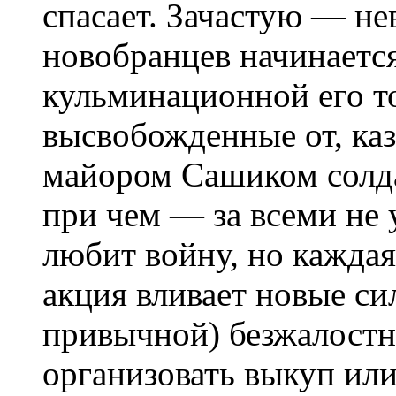
спасает. Зачастую — не
новобранцев начинаетс
кульминационной его то
высвобожденные от, ка
майором Сашиком солда
при чем — за всеми не
любит войну, но кажда
акция вливает новые с
привычной) безжалостн
организовать выкуп ил