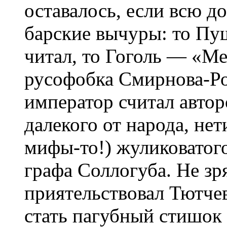
оставалось, если всю д
барские вычуры: то Пу
читал, то Гоголь — «М
русофобка Смирнова-Ро
император считал авто
далекого от народа, не
мифы-то!) жуликоватого
графа Соллогуба. Не зр
приятельствовал Тютче
стать пагубный стишок