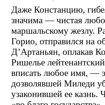
Даже Констанцию, гибе
значима — чистая любо
маршальскому жезлу. Р
Горио, отправился на о
Д’Артаньян, оплакав К
Ришелье лейтенантский
вписать любое имя, — э
дозволявшей Миледи уб
узаконившей ее казнь. 
«во благо государства