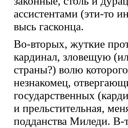
законные, столь и дура
ассистентами (эти-то и
высь гасконца.
Во-вторых, жуткие пр
кардинал, зловещую (ил
страны?) волю которог
незнакомец, отвергающи
государственных (кард
и прельстительная, мен
подданства Миледи. В-т