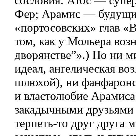
сословия: Атос — супер
Фер; Арамис — будущий
«портосовских» глав «В
том, как у Мольера во
дворянстве”».) Но ни м
идеал, ангелическая во
шлюхой), ни фанфаронс
и властолюбие Арамиса
закадычными друзьями (
терпеть-то друг друга 