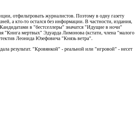
ции, отфильтровать журналистов. Поэтому в одну газету
ей, а кто-то остался без информации. В частности, издания,
Кандидатами в "бестселлеры" значатся "Идущие в ночи"
ая "Книга мертвых" Эдуарда Лимонова (кстати, члена "малого
етектив Леонида Юзефовича "Князь ветра".
ла результат. "Кровянкой" - реальной или "игровой" - несет