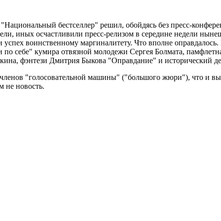
"Национальный бестселлер" решил, обойдясь без пресс-конферен
ли, иных осчастливили пресс-релизом в середине недели нынешн
 успех воинственному маргиналитету. Что вполне оправдалось. 
и по себе" кумира отвязной молодежи Сергея Болмата, памфлетн
окина, фэнтези Дмитрия Быкова "Оправдание" и исторический д
членов "голосовательной машины" ("большого жюри"), что и выда
м не новость.