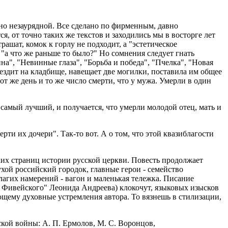
рно незаурядной. Все сделано по фирменным, давно
, от точно таких же текстов и заходились мы в восторге лет
рашат, комок к горлу не подходит, а "эстетическое
"а что же раньше то было?" Но сомнения следует гнать
а", "Невинные глаза", "Борьба и победа", "Пчелка", "Новая
о ездит на кладбище, навещает две могилки, поставила им общее
тот же день и то же число смерти, что у мужа. Умерли в один
 самый лучший, и получается, что умерли молодой отец, мать и
рти их дочери". Так-то вот. А о том, что этой квазиблагости
их страниц истории русской церкви. Повесть продолжает
хой российский городок, главные герои - семейство
лагих намерений - вагон и маленькая тележка. Писание
 Фивейского" Леонида Андреева) клокочут, языковых изысков
ющему духовные устремления автора. То вязнешь в стилизации,
кой войны: А. П. Ермолов, М. С. Воронцов,