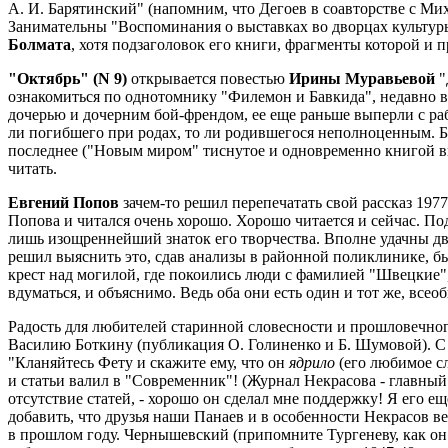
А. И. Барятинский" (напомним, что Дегоев в соавторстве с Ми
Занимательны "Воспоминания о выставках во дворцах культуры
Болмата
, хотя подзаголовок его книги, фрагменты которой и п
"Октябрь" (N 9)
открывается повестью
Ирины Муравьевой
"
ознакомиться по однотомнику "Филемон и Бавкида", недавно 
дочерью и дочерним бой-френдом, ее еще раньше выперли с раб
ли погибшего при родах, то ли родившегося неполноценным. Б
последнее ("Новым миром" тиснутое и одновременно книгой в
читать.
Евгений Попов
зачем-то решил перепечатать свой рассказ 1977
Попова и читался очень хорошо. Хорошо читается и сейчас. Под 
лишь изощреннейший знаток его творчества. Вполне удачны дв
решил выяснить это, сдав анализы в районной поликлинике, был
крест над могилой, где покоились люди с фамилией "Швецкие", 
вдуматься, и объяснимо. Ведь оба они есть один и тот же, всео
Радость для любителей старинной словесности и прошловечног
Василию Боткину (публикация О. Голиненко и Б. Шумовой). С 
"Кланяйтесь Фету и скажите ему, что он
ядрило
(его любимое сл
и статьи валил в "Современник"! (Журнал Некрасова - главны
отсутствие статей, - хорошо он сделал мне поддержку! Я его е
добавить, что друзья наши Панаев и в особенности Некрасов ве
в прошлом году. Чернышевский (припомните Тургеневу, как он