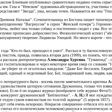
хаилом Блиевым опубликовал сравнительно недавно очень серьез
 им. Газа и "Невском" художника-абстракциониста, участника 
редставляет "Звезда", увы, весьма точен. Называется же она "Гн
Дневник Натальи". Сочинительница из Бостона пишет типичную
выпущенному "Вагриусом" в серии "Женский почерк"). Героиню
оты, любит она только собаку и постепенно сходит с ума. Все э
езумие прописано добросовестно. Физиологический аспект ("або
ыпущенное) творение Людмилы Улицкой. Но много короче - что
 года "Кто-то был, приходил и ушел". Рассказ в ту баснословну
текстом, правда, появилась вторая дата (1999), но понять, что и
а рассказа днепропетровца
Александра Хургина
. "Гуманоид" -
 госпитализирован и через некоторое время умер со словами "Ну,
не уберег ее от оголтелых вандалов: "Даже Бог бессилен. Еврей
бщий, единый и неделимый Бог, Бог, подаривший нам, людям, как 
о литературного быта - восемь писем замечательного критика
А
удовольствием цитирую сетования Дружинина, только что взявш
ово). Если б он издавал журнал (вообразите себе журнал Фета!!) 
й конкурент дружининской "Библиотеки". -
А. Н.
) Я мог нуждать
ще отдую суком извилистым по толстой заднице" (5 апреля 1857).
дут себя очень нехорошо. Некрасов совершенно отбился ото всех
 считал его политическим человеком) ринулся в политическую 