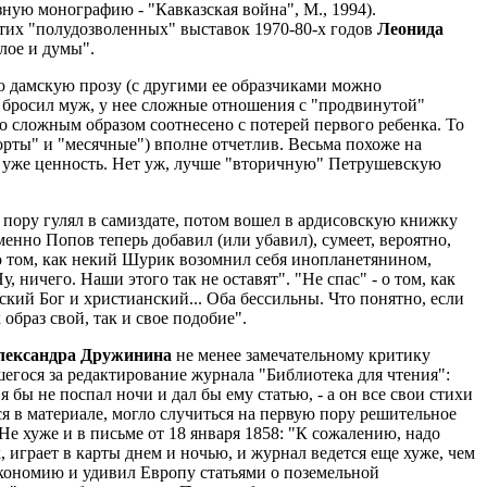
ную монографию - "Кавказская война", М., 1994).
этих "полудозволенных" выставок 1970-80-х годов
Леонида
илое и думы".
 дамскую прозу (с другими ее образчиками можно
 бросил муж, у нее сложные отношения с "продвинутой"
то сложным образом соотнесено с потерей первого ребенка. То
рты" и "месячные") вполне отчетлив. Весьма похоже на
 уже ценность. Нет уж, лучше "вторичную" Петрушевскую
ю пору гулял в самиздате, потом вошел в ардисовскую книжку
менно Попов теперь добавил (или убавил), сумеет, вероятно,
 о том, как некий Шурик возомнил себя инопланетянином,
 ничего. Наши этого так не оставят". "Не спас" - о том, как
ский Бог и христианский... Оба бессильны. Что понятно, если
образ свой, так и свое подобие".
лександра Дружинина
не менее замечательному критику
егося за редактирование журнала "Библиотека для чтения":
я бы не поспал ночи и дал бы ему статью, - а он все свои стихи
ся в материале, могло случиться на первую пору решительное
 Не хуже и в письме от 18 января 1858: "К сожалению, надо
, играет в карты днем и ночью, и журнал ведется еще хуже, чем
экономию и удивил Европу статьями о поземельной