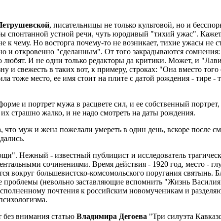
етрушевской
, писательницы не только культовой, но и бесспо
 спонтанной устной речи, чуть юродивый "тихий ужас". Кажется
не к чему. Но восторга почему-то не возникает, тихие ужасы не ст
о и откровенно "сделанным". От того закрадываются сомнения: 
любят. И не одни только редакторы да критики. Может, и "Лавин
ну и свежесть в таких вот, к примеру, строках: "Она вместо тог
ила тоже место, ее имя стоит на плите с датой рождения - тире - 
форме и портрет мужа в расцвете сил, и ее собственный портрет,
 их страшно жалко, и не надо смотреть на даты рождения.
, что муж и жена пожелали умереть в один день, вскоре после сме
дались.
щи". Нежный - известный публицист и исследователь трагическ
тальными сочинениями. Время действия - 1920 год, место - глу
ется вокруг большевистско-комсомольского поругания святынь. Б
ые проблемы (невольно заставляющие вспомнить "Жизнь Василия
, исполненному почтения к российским новомученикам и разделя
психологизма.
т без внимания статью
Владимира Дегоева
"Три силуэта Кавказс