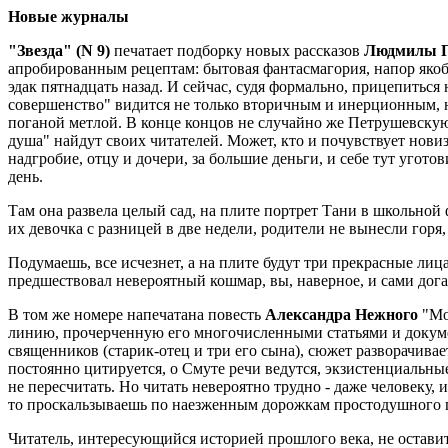
Новые журналы
"Звезда" (N 9)
печатает подборку новых рассказов
Людмилы П
апробированным рецептам: бытовая фантасмагория, напор якобы
эдак пятнадцать назад. И сейчас, судя формально, прицепиться 
совершенство" видится не только вторичным и инерционным, н
поганой метлой. В конце концов не случайно же Петрушевскую 
душа" найдут своих читателей. Может, кто и почувствует новиз
надгробие, отцу и дочери, за большие деньги, и себе тут уготов
день.
Там она развела целый сад, на плите портрет Тани в школьной 
их девочка с разницей в две недели, родители не вынесли горя,
Подумаешь, все исчезнет, а на плите будут три прекрасные лица
предшествовал невероятный кошмар, вы, наверное, и сами дога
В том же номере напечатана повесть
Александра Нежного
"Мо
линию, прочерченную его многочисленными статьями и докумен
священников (старик-отец и три его сына), сюжет разворачива
постоянно цитируется, о Смуте речи ведутся, экзистенциальн
не пересчитать. Но читать невероятно трудно - даже человеку
то проскальзываешь по наезженным дорожкам простодушного 
Читатель, интересующийся историей прошлого века, не остави