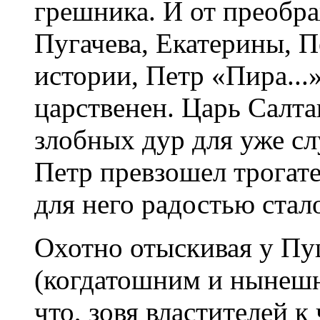
грешника. И от преобр
Пугачева, Екатерины, П
истории, Петр «Пира...
царственен. Царь Салта
злобных дур для уже с
Петр превзошел трогате
для него радостью ста
Охотно отыскивая у П
(когдатошним и нынешн
что, зовя властителей 