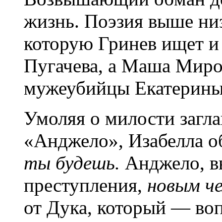
жизнь. Поэзия выше низ
которую Гринев ищет и
Пугачева, а Маша Миро
мужеубийцы Екатерины,
Умоляя о милости загла
«Анджело», Изабелла о
ты будешь.
Анджело, в
преступления,
новым ч
от Дука, который — во