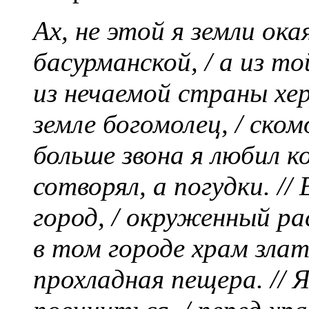
Ах, не этой я земли ока
басурманской, / а из т
из нечаемой страны хер
земле богомолец, / ском
больше звона я любил к
сотворял, а погудки. //
город, / окруженный ра
в том городе храм злат
прохладная пещера. // Я