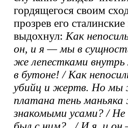
гордящегося своим схо
прозрев его сталинские
выдохнул:
Как непосиль
он, и я — мы в сущности
же лепестками внутрь 
в бутоне! / Как непоси
убийц и жертв. Но мы 
платана тень маньяка 
знакомыми усами? / Не 
был с ним?.. / И я, и он