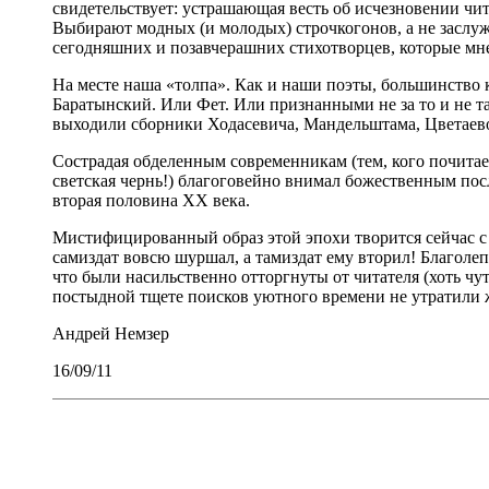
свидетельствует: устрашающая весть об исчезновении чит
Выбирают модных (и молодых) строчкогонов, а не заслу
сегодняшних и позавчерашних стихотворцев, которые мне
На месте наша «толпа». Как и наши поэты, большинство
Баратынский. Или Фет. Или признанными не за то и не т
выходили сборники Ходасевича, Мандельштама, Цветаево
Сострадая обделенным современникам (тем, кого почитаем
светская чернь!) благоговейно внимал божественным пос
вторая половина ХХ века.
Мистифицированный образ этой эпохи творится сейчас с 
самиздат вовсю шуршал, а тамиздат ему вторил! Благол
что были насильственно отторгнуты от читателя (хоть ч
постыдной тщете поисков уютного времени не утратили ж
Андрей Немзер
16/09/11