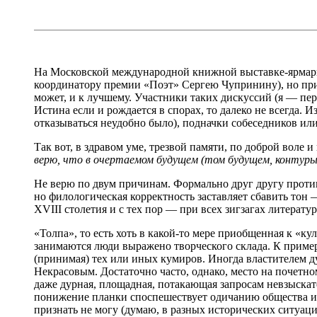
На Московской международной книжной выставке-ярмарке 
координатору премии «Поэт» Сергею Чупринину), но прий
может, и к лучшему. Участники таких дискуссий (я — первы
Истина если и рождается в спорах, то далеко не всегда.
отказываться неудобно было), подначки собеседников ил
Так вот, в здравом уме, трезвой памяти, по доброй воле
верю, что в очертаемом будущем (том будущем, контуры
Не верю по двум причинам. Формально друг другу проти
но филологическая корректность заставляет сбавить тон —
XVIII столетия и с тех пор — при всех зигзагах литерату
«Толпа», то есть хоть в какой-то мере приобщенная к «к
занимаются люди выражено творческого склада. К пример
(принимая) тех или иных кумиров. Иногда властителем 
Некрасовым. Достаточно часто, однако, место на почетно
даже дурная, площадная, потакающая запросам невзыскате
понижение планки споспешествует одичанию общества и с
признать не могу (думаю, в разных исторических ситуаци