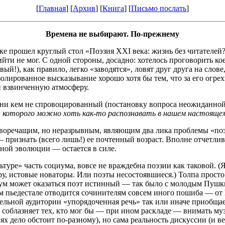
[
Главная
] [
Архив
] [
Книга
] [
Письмо послать
]
Времена не выбирают. По-прежнему
прошел круглый стол «Поэзия XXI века: жизнь без читателей?» 
ти не мог. С одной стороны, досадно: хотелось проговорить ко
й!), как правило, легко «заводятся», ловят друг друга на слове,
 Изолированное высказывание хорошо хотя бы тем, что за его огр
и взвинченную атмосферу.
 и ни кем не спровоцированный (постановку вопроса неожиданно
 которого можно хоть как-то распознавать в нашем настоящем
воречащим, но неразрывным, являющим два лика проблемы «поэт
 признать (всего лишь!) ее почтенный возраст. Вполне отчетливо
рной эволюции — остается в силе.
ультуре» часть социума, вовсе не враждебна поэзии как таковой
у, истовые новаторы. Или поэты несостоявшиеся.) Толпа просто
дум может оказаться поэт истинный — так было с молодым Пушк
м пьедестале отводится сочинителям совсем иного пошиба — от Н
льной аудитории «упорядоченная речь» так или иначе приобщает
облазняет тех, кто мог бы — при ином раскладе — внимать муз
ях дело обстоит по-разному), но сама реальность дискуссии (и 