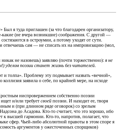
Был я туда приглашен (за что благодарен организатору,
е-какие (не вчера возникшие) соображения. С другой —
 состязаются в остроумии, а потому уходят от сути.
ехи отвечаешь сам — не списать их на импровизацию (мол,
й никак не назовешь) заявляю (почти торжественно):
я не
!) уделом поэзии станет жизнь без читателей
.
 и толпа». Проблему эту подмывает назвать «вечной»,
 коллизия заявила о себе, по крайней мере, на исходе
. (Яростным ниспровержением собственно поэзии
 ищет и/или требует
своей
поэзии. И находит ее, творя
иным и (при длинном ряде оговорок) со зрелым
адсона до Асадова. Кто-то считает, что это хорошо, ибо
 к высшей гармонии. Кто-то, напротив, полагает, что
ыке сфер. Чьей-либо абсолютной правоты в этом споре я
весомость аргументов у ожесточенных спорщиков)