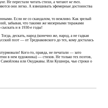
нг. Не перестали читать стихи, а читают
не тех
.
яются они легко. А взвешивать эфемерные достоинства
ными. Если не со скандалом, то вежливо. Как зрелый
аний, забывая, что такими же мизерными тиражами
сыскать и в 1930-е годы!
гда, дескать, народ (конечно же, народ, а не гадкая
ский поэт — от Тредиаковского до тех, кому досталась
урмовали! Кого-то, правда, не печатали — зато
тии в нем художника) — стихов. Не только тех поэтов,
у, Самойлова или Окуджавы. Или Кушнера, чьи строки о