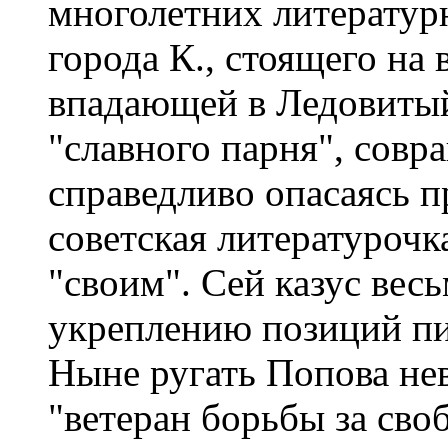
многолетних литератур
города К., стоящего на 
впадающей в Ледовитый
"славного парня", сов
справедливо опасаясь п
советская литературочк
"своим". Сей казус вес
укреплению позиций пи
Ныне ругать Попова нев
"ветеран борьбы за своб