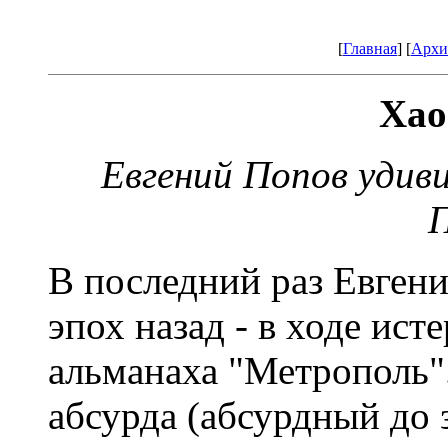
[
Главная
] [
Архи
Хао
Евгений Попов удив
В последний раз Евген
эпох назад - в ходе ис
альманаха "Метрополь"
абсурда (абсурдный до