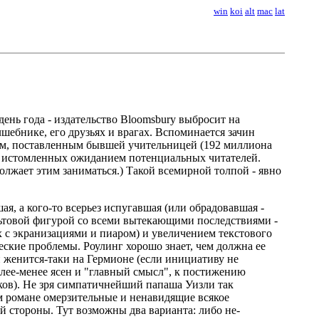
win
koi
alt
mac
lat
ень года - издательство Bloomsbury выбросит на
шебнике, его друзьях и врагах. Вспоминается зачин
ам, поставленным бывшей учительницей (192 миллиона
во истомленных ожиданием потенциальных читателей.
должает этим заниматься.) Такой всемирной толпой - явно
ая, а кого-то всерьез испугавшая (или обрадовавшая -
ультовой фигурой со всеми вытекающими последствиями -
 с экранизациями и пиаром) и увеличением текстового
ческие проблемы. Роулинг хорошо знает, чем должна ее
и женится-таки на Гермионе (если инициативу не
Более-менее ясен и "главный смысл", к постижению
ков). Не зря симпатичнейший папаша Уизли так
ом романе омерзительные и ненавидящие всякое
 стороны. Тут возможны два варианта: либо не-