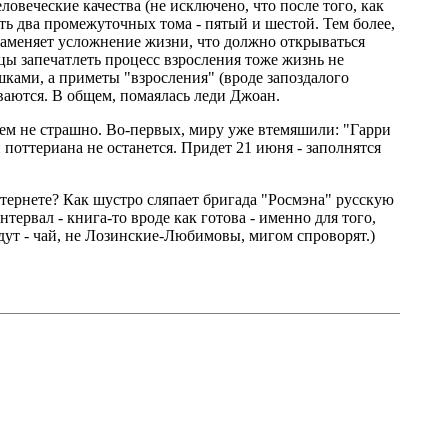
веческие качества (не исключено, что после того, как
ять два промежуточных тома - пятый и шестой. Тем более,
заменяет усложнение жизни, что должно открываться
цы запечатлеть процесс взросления тоже жизнь не
ишками, а приметы "взросления" (вроде запоздалого
аются. В общем, помаялась леди Джоан.
сем не страшно. Во-первых, миру уже втемяшили: "Гарри
 поттериана не останется. Придет 21 июня - заполнятся
нтернете? Как шустро сляпает бригада "Росмэна" русскую
рвал - книга-то вроде как готова - именно для того,
дут - чай, не Лозинские-Любимовы, мигом спроворят.)