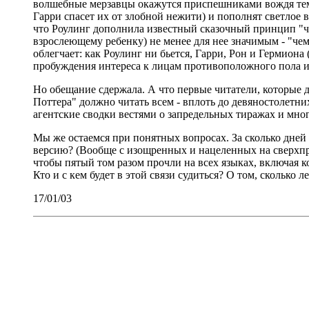
волшебные мерзавцы окажутся приспешниками вождя темны
Гарри спасет их от злобной нежити) и пополнят светлое в
что Роулинг дополнила известный сказочный принцип "че
взрослеющему ребенку) не менее для нее значимым - "чем
облегчает: как Роулинг ни бьется, Гарри, Рон и Гермиона
пробуждения интереса к лицам противоположного пола и
Но обещание сдержала. А что первые читатели, которые 
Поттера" должно читать всем - вплоть до девяностолетних
агентские сводки вестями о запредельных тиражах и мно
Мы же остаемся при понятных вопросах. За сколько дней 
версию? (Вообще с изощренных и нацеленных на сверхпри
чтобы пятый том разом прочли на всех языках, включая 
Кто и с кем будет в этой связи судиться? О том, сколько 
17/01/03