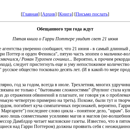
[
Главная
] [
Архив
] [
Книга
] [
Письмо послать
]
Обещанного три года ждут
Пятая книга о Гарри Поттере увидит свет 21 июня
агентства уверенно сообщают, что 21 июня - в самый длинный д
и Поттер и орден Феникса", пятую часть эпопеи о мальчике-вол
ягчился,/ Роман Тургенев сочинил...
Вероятно, к прочим рекорд
охода), следует пристегнуть еще и уму непостижимое количест
русское общество тосковало десять лет. (И в какой-то мере про
рно, год за годом, всегда в июле. Трехлетняя, многих удручивш
 связана не только с "бытовыми сложностями" (Роулинг стала к
 до отражения обвинений в плагиате, не говоря уж о проблемах
ленькую четвертую примерно на треть). Похоже, были тут и твор
Лордом, погибнет куча симпатичных персонажей, вероятно, Гарр
 и Маргарите") последнее слово цикла - понятное дело, "шрам". 
 можно лишь совместными усилиями магов и маглов (не-волшебни
ессор Дамблдор читает магловские газеты. Известно, что в пят
щиеся над Гарри Поттером) должны проявить себя с неожиданной