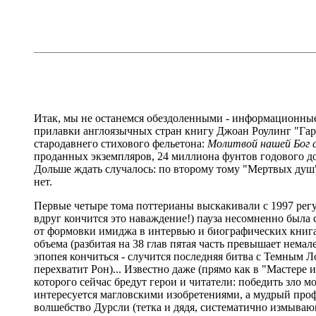
Итак, мы не останемся обездоленными - информационные 
прилавки англоязычных стран книгу Джоан Роулинг "Гарр
стародавнего стихового фельетона:
Молитвой нашей Бог см
проданных экземпляров, 24 миллиона фунтов годового д
Дольше ждать случалось: по второму тому "Мертвых душ" 
нет.
Первые четыре тома поттерианы выскакивали с 1997 регуля
вдруг кончится это наваждение!) пауза несомненно была
от формовки имиджа в интервью и биографических книгах
объема (разбитая на 38 глав пятая часть превышает нема
эпопея кончиться - случится последняя битва с Темным 
перехватит Рон)... Известно даже (прямо как в "Мастере
которого сейчас бредут герои и читатели: победить зло
интересуется магловскими изобретениями, а мудрый проф
волшебство Дурсли (тетка и дядя, систематично измываю