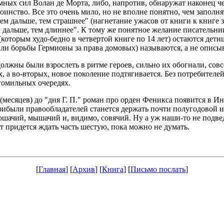
х сил Волан де Морта, либо, напротив, обнаружат наконец чело
оинство. Все это очень мило, но не вполне понятно, чем заполн
м дальше, тем страшнее" (нагнетание ужасов от книги к книге 
 дальше, тем длиннее". К тому же понятное желание писательни
 (которым худо-бедно в четвертой книге по 14 лет) остаются дет
ли борьбы Гермионы за права домовых) называются, а не описыв
должны были взрослеть в ритме героев, сильно их обогнали, сов
, а во-вторых, новое поколение подтягивается. Без потребителей
гомильных очередях.
(месяцев) до "дня Г. П." роман про орден Феникса появится в И
были правообладателей станется держать почти полугодовой инте
кошачий, мышачий и, видимо, совячий. Ну а уж наши-то не подве
лет придется ждать часть шестую, пока можно не думать.
[
Главная
] [
Архив
] [
Книга
] [
Письмо послать
]