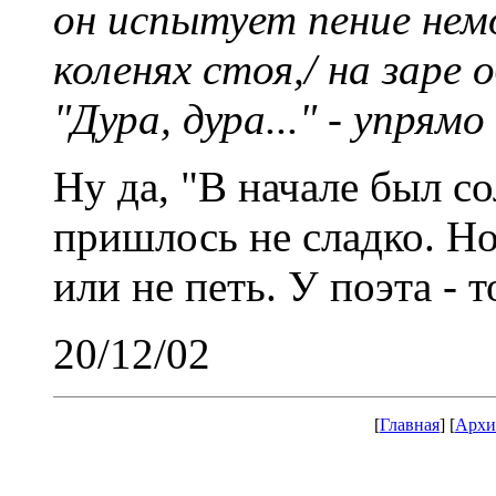
он испытует пение немо
коленях стоя,/ на заре
"Дура, дура..." - упря
Ну да, "В начале был со
пришлось не сладко. Но
или не петь. У поэта - т
20/12/02
[
Главная
] [
Архи