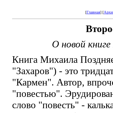
[
Главная
] [
Архи
Второ
О новой книге
Книга Михаила Поздняев
"Захаров") - это тридца
"Кармен". Автор, впроч
"повестью". Эрудирова
слово "повесть" - кальк