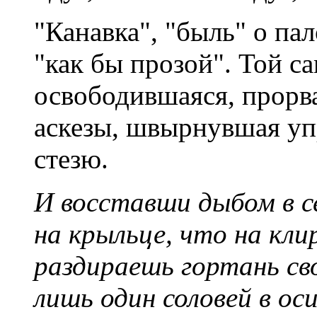
"Канавка", "быль" о па
"как бы прозой". Той са
освободившаяся, прорв
аскезы, швырнувшая уп
стезю.
И восставши дыбом в се
на крыльце, что на кли
раздираешь гортань сво
лишь один соловей в ос