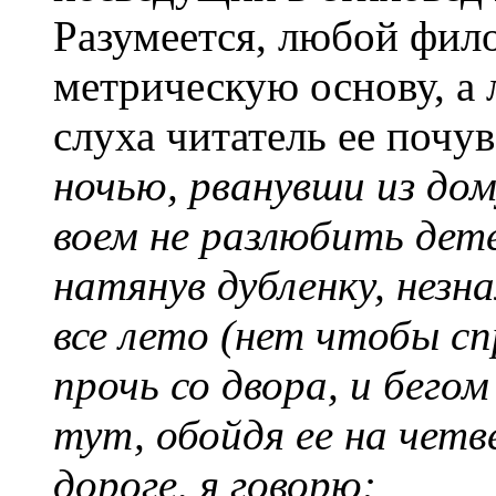
Разумеется, любой фило
метрическую основу, а
слуха читатель ее почу
ночью, рванувши из дом
воем не разлюбить дете
натянув дубленку, незн
все лето (нет чтобы сп
прочь со двора, и бегом
тут, обойдя ее на четв
дороге, я говорю: