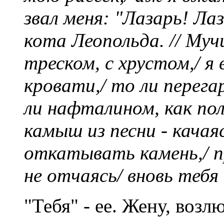
звал меня: "Лазарь! Ла
кота Леопольда. // Муч
треском, с хрустом,/ я
кровати,/ то ли перега
ли нафталином, как пол
камыш из песни - качаяс
откатывать камень,/ п
не отчаясь/ вновь тебя
"Тебя" - ее. Жену, воз