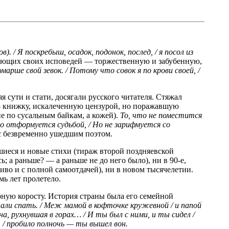
. / Я поскребыш, осадок, подонок, послед, / я посол из
игающих своих исповедей — торжественную и забубенную,
арше свой зевок. / Потому что совок я по крови своей, /
я сути и стати, досягали русского читателя. Стяжал
 — книжку, искалеченную цензурой, но поражавшую
не по сусальным байкам, а кожей).
То, что не поместится
то отформуется судьбой, / Но не зарифмуется со
 с безвременно ушедшим поэтом.
вшиеся и новые стихи (тираж второй поздняевской
; а раньше? — а раньше не до него было), ни в 90-е,
ливо и с полной самоотдачей), ни в новом тысячелетии.
мь лет пролетело.
рную коросту. История страны была его семейной
огнали спать. / Меж мамой в кофточке кружевной / и папой
а, рухнувшая в горах… / И ты был с ними, и ты сидел /
, / пробило полночь — ты вышел вон.