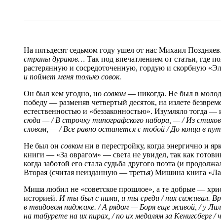
На пятьдесят седьмом году ушел от нас Михаил Поздняев
страны дураков…
Так под впечатлением от статьи, где 
растерянную и сосредоточенную, гордую и скорбную «Э
и поймет меня только совок.
Он был кем угодно, но
совком
— никогда. Не был в молоды
победу — разменяв четвертый десяток, на излете безвре
естественностью и «беззаконностью». Изумляло тогда — из
сюда — / В строчку типографского набора, — / Из стихов
словом, — / Все равно останется с тобой / До конца в пу
Не был он
совком
ни в перестройку, когда энергично и яр
книги — «За оврагом» — света не увидел, так как готовив
когда заботой его стала судьба другого поэта (и продолж
Вторая (считая неизданную — третья) Мишина книга «Лаза
Миша любил не «советское прошлое», а те добрые — хрис
историей.
И ты был с ними, и ты среди / них сиживал. Вр
в твидовом пиджаке. / А рядом — Боря еще живой, / у Лил
на табурете на их пирах, / по их медалям за Кенигсберг 