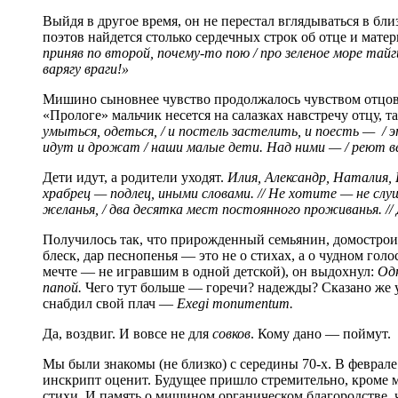
Выйдя в другое время, он не перестал вглядываться в б
поэтов найдется столько сердечных строк об отце и матер
приняв по второй, почему-то пою / про зеленое море тайги
варягу враги!»
Мишино сыновнее чувство продолжалось чувством отцов
«Прологе» мальчик несется на салазках навстречу отцу, 
умыться, одеться, / и постель застелить, и поесть — /
идут и дрожат / наши малые дети. Над ними — / реют 
Дети идут, а родители уходят.
Илия, Александр, Наталия, Е
храбрец — подлец, иными словами. // Не хотите — не слу
желанья, / два десятка мест постоянного проживанья. /
Получилось так, что прирожденный семьянин, домостроит
блеск, дар песнопенья — это не о стихах, а о чудном го
мечте — не игравшим в одной детской), он выдохнул:
Одн
папой.
Чего тут больше — горечи? надежды? Сказано же у
снабдил свой плач —
Exegi monumentum.
Да, воздвиг. И вовсе не для
совков
. Кому дано — поймут.
Мы были знакомы (не близко) с середины 70-х. В феврал
инскрипт оценит. Будущее пришло стремительно, кроме м
стихи. И память о мишином органическом благородстве, 