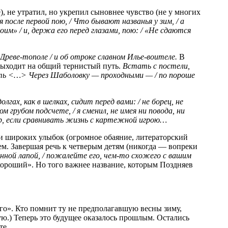
 не утратил, но укрепил сыновнее чувство (не у многих
 после первой пою, / Что бывают названья у зим, / а
оим» / и, держа его перед глазами, пою: / «Не сдаются
Древе-тополе / и об отроке славном Илье-воителе.
В
 выходит на общий тернистый путь.
Встать с постели,
честь <…> Через Шаболовку — проходными — / по пороше
лгах, как в шелках, сидит перед вами: / не борец, не
грубом подсчете, / я сменил, не имея ни повода, ни
бор, если сравнивать жизнь с картежной игрою…
 и широких улыбок (огромное обаяние, литераторский
ем. Завершая речь к четверым детям (никогда — вопреки
анной лапой, / пожалейте его, чем-то схожего с вашим
хороший». Но того важнее название, которым Поздняев
го». Кто помнит ту не предполагавшую весны зиму,
ю.) Теперь это будущее оказалось прошлым. Остались
те.