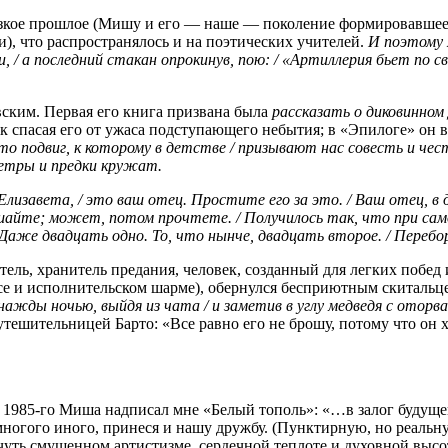
лизкое прошлое (Мишу и его — наше — поколение формировавшее),
и), что распространялось и на поэтических учителей.
И поэтому я
, / а последний стакан опрокинув, пою: / «Артиллерия бьет по св
ским. Первая его книга призвана была
рассказать о диковинном 
так спасая его от ужаса подступающего небытия; в «Эпилоге» он
 это подвиг, к которому в детстве / призывают нас совесть и 
ветры и предки кружат.
лизавета, / это ваш отец. Простите его за это. / Ваш отец, в до
шайте; может, потом прочтете. / Получилось так, что при самом 
/ Даже двадцать одно. То, что нынче, двадцать второе. / Пере
ель, хранитель предания, человек, созданный для легких побед
лосе и исполнительском шарме), обернулся бесприютным скитальц
ажды ночью, выйдя из чата / и заметив в углу медведя с оторв
тешительницей Барто: «Все равно его не брошу, потому что он 
е 1985-го Миша надписал мне «Белый тополь»: «…в залог будуще
ногого иного, принеся и нашу дружбу. (Пунктирную, но реальну
чуть смущенном артистизме, сердечной теплоте и духовной высо