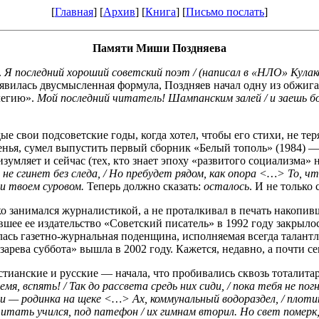
[
Главная
] [
Архив
] [
Книга
] [
Письмо послать
]
Памяти Миши Поздняева
.
Я последний хороший советский поэт / (написал в «НЛО» Кулаков)
появилась двусмысленная формула, Поздняев начал одну из обж
легию».
Мой последний читатель! Шампанским залей / и заешь бом
е свои подсоветские годы, когда хотел, чтобы его стихи, не теря
менья, сумел выпустить первый сборник «Белый тополь» (1984)
умляет и сейчас (тех, кто знает эпоху «развитого социализма» 
 не сгинет без следа, / Но пребудет рядом, как опора <…> То, ч
ти твоем суровом.
Теперь должно сказать:
осталось
. И не только
ко занимался журналистикой, а не проталкивал в печать накопи
шее ее издательство «Советский писатель» в 1992 году закрылось
алась газетно-журнальная поденщина, исполняемая всегда талант
рева суббота» вышла в 2002 году. Кажется, недавно, а почти се
тианские и русские — начала, что пробивались сквозь тоталита
емя, вспять! / Так до рассвета средь них сиди, / пока тебя не п
и — родинка на щеке <…> Ах, коммунальный водораздел, / плотин
/ читать учился, под патефон / их гимнам вторил. Но свет померк