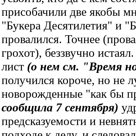
присобачили две якобы м
"Букера Десятилетия" и "
провалился. Точнее (пров
грохот), беззвучно истаял
лист
(о нем см. "Время н
получился короче, но не л
новорожденные "как бы 
сообщила 7 сентября)
уд
предсказуемости и невнят
подходе к делу, и следова