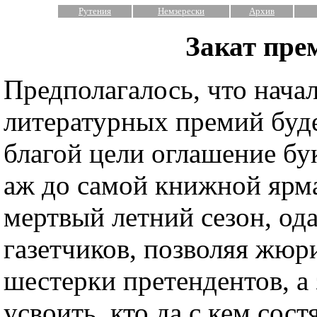
Рутения
Немзерески
Архив
Закат пре
Предполагалось, что нача
литературных премий буд
благой цели оглашение бу
аж до самой книжной ярма
мертвый летний сезон, о
газетчиков, позволяя жюр
шестерки претендентов, а
усвоить, кто да с кем сост