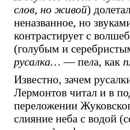
слов, но живой
) долета
неназванное, но звука
контрастирует с волше
(голубым и серебристы
русалка…
— пе
л
а, как
п
Известно, зачем русалк
Лермонтов читал и в по
переложении Жуковско
слияние неба с водой (