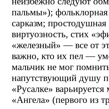
неизбежно следуют обма
пальмы»); фольклорная
сарказм; простодушная
виртуозность, стих «эф
«железный» — все от эт
важно, кто их пел — ум
мальчик не мог помнить
напутствующий душу пе
«Русалке» варьируется
«Ангела» (первого из т