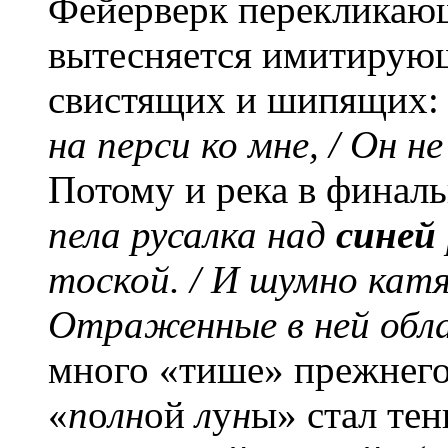
Фейерверк перекликаю
вытесняется имитирую
свистящих и шипящих
на перси ко мне, / Он н
Потому и река в финал
пела русалка над
синей
тоской. / И шумно катяс
Отраженные в ней обл
много «тише» прежнего
«
п
о
лн
ой
л
у
н
ы» стал те