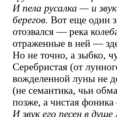
И пела русалка — и звук
берегов.
Вот еще один з
отозвался — река ко
л
е
б
отраженные в ней — зде
Но не точно, а зыбко, ч
Серебристая (от лунного
вожделенной луны не д
(не семантика, чьи обм
позже, а чистая фоника
И звук его песен в душе