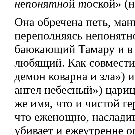
н
е
п
о
н
я
тно
й
т
оской» (н
Она обречена петь, мани
переполняясь непонятно
баюкающий Тамару и в 
любящий. Как совместив
демон коварна и зла») и
ангел небесный») цариц
же имя, что и чистой г
что еженощно, наслади
убивает и ежеутренне о