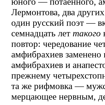
юного — потаенного, а
Лермонтова, два других
один русский поэт — 
семнадцать лет
такого
н
повтор: чередование че
амфибрахиев заменено 
амфибрахиев и анапесто
прежнему четырехстопн
та же рифмовка — мужск
мерцающее нервным, де