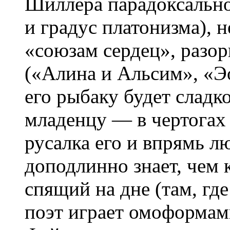
Шиллера парадоксально
и градус платонизма), н
«союзам сердец», разо
(«Алина и Альсим», «Эо
его рыбаку будет сладк
младенцу — в чертогах 
русалка его и впрямь л
доподлинно знает, чем 
спящий на дне (там, гд
поэт играет омоформами