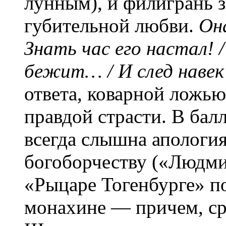
лунным), и филигрань з
губительной любви.
Он
Знать час его настал! /
бежит… / И след навек
ответа, коварной ложью
правдой страсти. В бал
всегда слышна апологи
богоборчеству («Людмил
«Рыцаре Тогенбурге» по
монахине — причем, ср