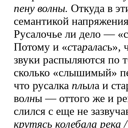
пену волны.
Откуда в эт
семантикой напряжения,
Русалочье ли дело — «с
Потому и «
с
та
р
а
л
а
с
ь», 
звуки распыляются по т
сколько «слышимый» пе
что русалка
пл
ы
л
а и ста
во
лн
ы — оттого же и ре
слился с еще не зазвуч
крутясь колебала река 