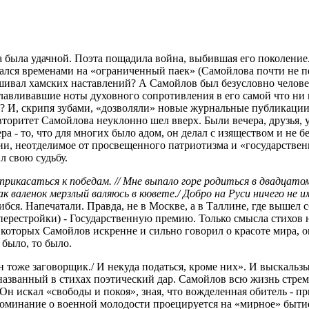
 была удачной. Поэта пощадила война, выбившая его поколение
ался временами на «ограниченный паек» (Самойлова почти не пе
ушивал хамских наставлений? А Самойлов был безусловно челове
лавливавшие ноты духовного сопротивления в его самой что ни н
ь? И, скрипя зубами, «дозволяли» новые журнальные публикации
вторитет Самойлова неуклонно шел вверх. Были вечера, друзья,
ра - то, что для многих было адом, он делал с изяществом и не 
и, неотделимое от просвещенного патриотизма и «государственни
 свою судьбу.
икасаться к победам. // Мне выпало горе родиться в двадцатом,
Как валенок мерзлый валяюсь в кювете./ Добро на Руси ничего не 
ся. Напечатали. Правда, не в Москве, а в Таллине, где вышел сб
 перестройки) - Государственную премию. Только смысла стихов 
 которых Самойлов искренне и сильно говорил о красоте мира, о
 было, то было.
 тоже заговорщик./ И некуда податься, кроме них». И выскальз
названный в стихах поэтический дар. Самойлов всю жизнь стремил
 Он искал «свободы и покоя», зная, что вожделенная обитель - 
оспоминание о военной молодости проецируется на «мирное» быти