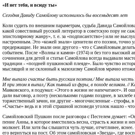
«И нет тебя, и всюду ты»
Сегодня Давиду Самойлову исполнилось бы восемьдесят лет
Коли судить по внешним параметрам, судьба Давида Самойлова
какой совестливый русский литератор в советскую пору не саж
эпистолярному жанру», т. е. за «подписантство») или не высл
настроенным. Это «кожей знали» ценители его поэзии, точно у
предержащие. Не знали они другого - что с Самойловым делат
событием. После «Волны и камня» (1974) и без того высокий а
сочинения для детей и статьи Самойлова всегда выдавали масте
традиции - «поздней пушкинской плеяде». Было чувство истори
мыслящий и не склонный к мазохизму Самойлов мрачно итожил
Мне выпало счастье быть русским поэтом./ Мне выпала честь пр
И при этом я выпал,/ Как пьяный из фуры, в походе великом. // 
Маяковского, я подумал: «Этого в жизни не напечатают». И ошиб
дали выговор, а поэту (несколькими годами позднее, в захлебе
торжественный зачин, ни другие - многочисленные - строфы, в
«Счастье» ведь и в этой страшной исповеди уголок нашло - что
Самойловский Пушкин после разговора с Пестелем думает: «Он
пение Анны, в которое вместились весна, страсть к жизни и не
молкнет. Или хотя бы слышится чуть лучше, отчетливее, яснее.
его вернуться на пост. Об этом самойловская «Звезда», где в