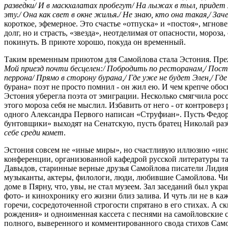
разведки/ И в маскхалатах пробегут/ На лыжах в тыл, придет м
эту./ Она как свет в окне жилья./ Не знаю, кто она такая,/ Зач
короткое, эфемерное. Это счастье «отпуска» и «постоя», мгновен
долг, но и страсть, «звезда», неотделимая от опасности, мороз
покинуть. В приюте хорошо, покуда он временный.
Таким временным приютом для Самойлова стала Эстония. Прежд
Мой приезд почти бесцелен:/ Побродить по ресторанам,/ Посто
перрона/ Прямо в сторону бурана,/ Где уже не будет Элен,/ Где
бурана» поэт не просто помнил - он жил ею. И чем крепче обо
Эстония уберегла поэта от эмиграции. Несколько смягчила росси
этого мороза себя не мыслил. Избавить от него - от контроверз 
одного Александра Первого написан «Струфиан». Пусть Федор 
бунтовщики» выходят на Сенатскую, пусть братец Николай раз
себе среди комет
.
Эстония совсем не «иные миры», но счастливую иллюзию «ином
конференции, организованной кафедрой русской литературы т
Давыдов, старинные верные друзья Самойлова писатели Лидия
музыканты, актеры, филологи, люди, любившие Самойлова. Чит
доме в Пярну, что, увы, не стал музеем. Зал заседаний был 
фото- и кинохронику его жизни близ залива. И чуть ли не в к
горечи, сосредоточенной строгости спрятано в его стихах. А 
рождения» и одноименная кассета с песнями на самойловские 
полного, выверенного и комментированного свода стихов Самой