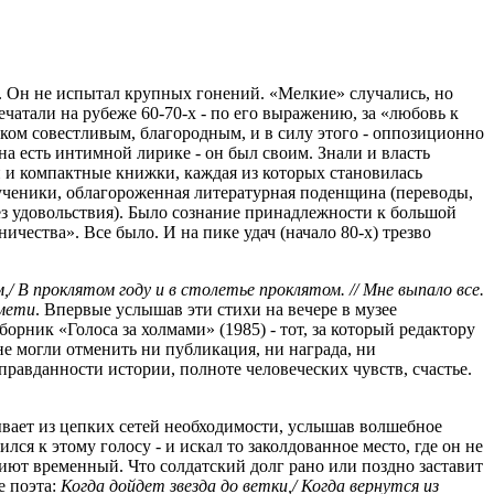
. Он не испытал крупных гонений. «Мелкие» случались, но
чатали на рубеже 60-70-х - по его выражению, за «любовь к
ком совестливым, благородным, и в силу этого - оппозиционно
а есть интимной лирике - он был своим. Знали и власть
 и компактные книжки, каждая из которых становилась
 ученики, облагороженная литературная поденщина (переводы,
без удовольствия). Было сознание принадлежности к большой
чества». Все было. И на пике удач (начало 80-х) трезво
/ В проклятом году и в столетье проклятом. // Мне выпало все.
имети
. Впервые услышав эти стихи на вечере в музее
орник «Голоса за холмами» (1985) - тот, за который редактору
не могли отменить ни публикация, ни награда, ни
правданности истории, полноте человеческих чувств, счастье.
ывает из цепких сетей необходимости, услышав волшебное
ся к этому голосу - и искал то заколдованное место, где он не
приют временный. Что солдатский долг рано или поздно заставит
е поэта:
Когда дойдет звезда до ветки,/ Когда вернутся из