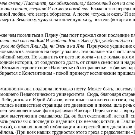
не смена,/ Настанет, как обыкновенно,/ блаженный сон на сто м
ем она стоит, сверкая/ И на меня покой лия
. Блаженство передыш
ной любви, что завтра оборвется. А после «стужа, и окоп,/ И вет
а, смерти. Землянку, чужую натопленную хату, постель (которая в
е чем поселиться в Пярну (там поэт прожил свои последние пя
ять под снегопадом/ И увидеть Яна с Элен,/ Да, увидеть Элен 
 уже не будет Яна./ Да, ни Элен и ни Яна
. Пярнуское уединение 
сновывался Самойлов на берегу залива, тем больше эта счастлив
йский мороз. Но защитить от него не могла - и не только потому
родной истории, от солдатского долга, от сплава скепсиса и наде
Кузьмич строчит свое «Намеренье об исправленье...» (явная п
бирается с Константином - покой принесут космические пришел
ирности» она подарила не только поэту. Может быть, поэтому 
амошнего Педагогического университета. Сюда, благодаря стар
 Лебединская и Юрий Абызов, истинные знатоки его поэзии, с
ались неизвестные страницы его дневников и писем, шла речь о
украшен великолепными фотографиями Виктора Перелыгина - пярн
аждом выступлении слышалось: Да, он был счастливый, легкий, с
сквозь рассказы о последних изданиях (их немало; кстати, в Т
стихи), о планах полной публикации интереснейших дневников п
лова. (При всех наших трудностях этого греха с редколлегии «Б