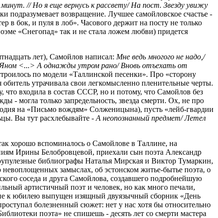
инут. // Но я еще вернусь к рассвету/ На пост. Звезду увижу
ки подразумевает возвращение. Лучшее самойловское счастье -
ер в бок, и пуля в лоб». Часового держит на посту не только
 поэме «Снегопад» так и не стала ложем любви) придется
тнадцать лет), Самойлов написал:
Мне ведь многого не надо,/
с Яном <...> А однажды утром рано/ Вновь отъехать от
строилось по модели «Таллинской песенки». Про «сторону
ая обитель утрачивала свои легкомысленно пленительные черты.
, что входила в состав СССР, но и потому, что Самойлов без
жды - могла только запредельность, звезда смерти. Ох, не про
ародия на «Письмо вождям» Солженицына), пусть «лейб-гвардии
ьцы. Вы тут расхлебывайте -
А неопознанный предмет/ Летел
так хорошо вспоминалось о Самойлове в Таллине, на
аниям Ирины Белобровцевой, приехали сын поэта Александр
крупулезные библиографы Наталья Мирская и Виктор Тумаркин,
 невоплощенных замыслах, об эстонском житье-бытье поэта, о
уского соседа и друга Самойлова, создавшего подробнейшую
ильный артистичный поэт и человек, но как много печали,
аллине к юбилею выпущен изящный двуязычный сборник «День
роступал болезненный сюжет: нет у нас хотя бы относительно
иблиотеки поэта» не спишешь - десять лет со смерти мастера