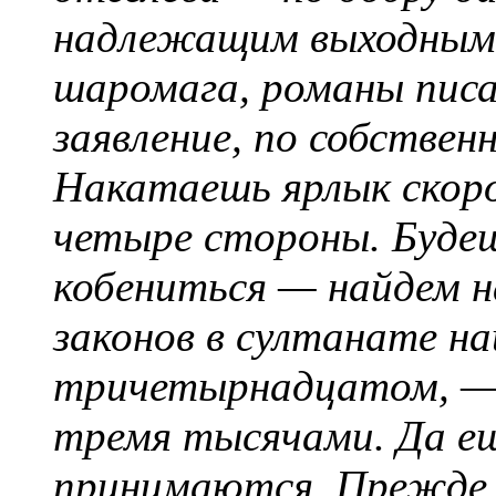
надлежащим выходным п
шаромага, романы писа
заявление, по собствен
Накатаешь ярлык скоро
четыре стороны. Буде
кобениться — найдем на
законов в султанате н
тричетырнадцатом, —
тремя тысячами. Да е
принимаются. Прежде с