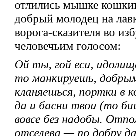
отлились мышке кошкин
добрый молодец на лав
ворога-сказителя во из
человечьим голосом:
Ой ты, гой еси, идоли
то манкируешь, добрым
кланяешься, портки в 
да и басни твои (то би
вовсе без надобы. Отпо
отселева — по добру да