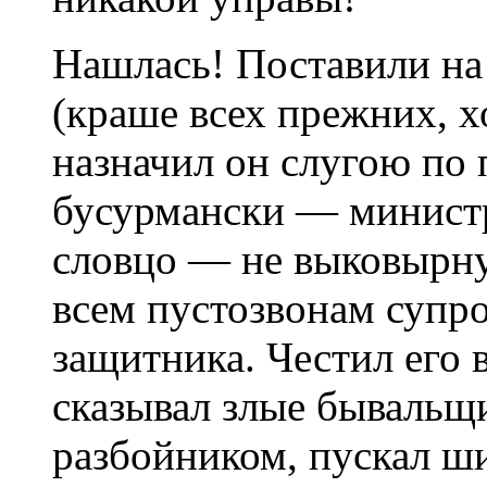
Нашлась! Поставили на
(краше всех прежних, х
назначил он слугою по 
бусурмански — министр
словцо — не выковырну
всем пустозвонам супр
защитника. Честил его 
сказывал злые бывальщи
разбойником, пускал ш