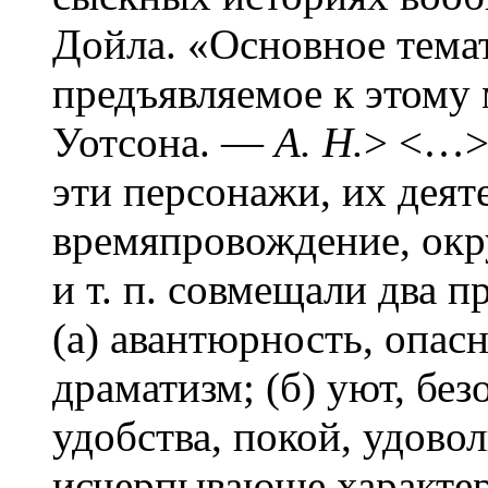
Дойла. «Основное темат
предъявляемое к этому
Уотсона. —
А. Н.
> <…> 
эти персонажи, их деят
времяпровождение, ок
и т. п. совмещали два 
(а) авантюрность, опас
драматизм; (б) уют, бе
удобства, покой, удово
исчерпывающе характер