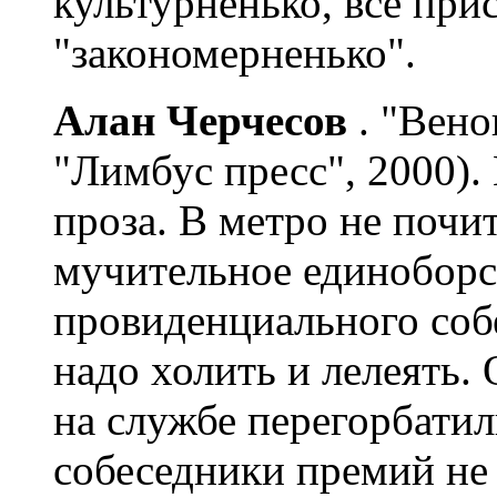
культурненько, все при
"закономерненько".
Алан Черчесов
. "Вено
"Лимбус пресс", 2000)
проза. В метро не почи
мучительное единоборс
провиденциального собе
надо холить и лелеять. О
на службе перегорбати
собеседники премий не