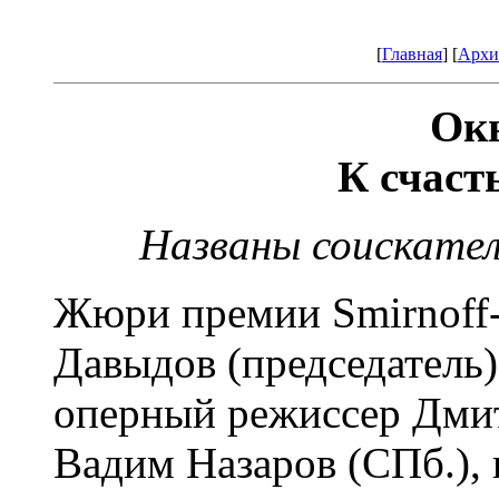
[
Главная
] [
Архи
Ок
К счаст
Названы соискател
Жюри премии Smirnoff-
Давыдов (председатель)
оперный режиссер Дмит
Вадим Назаров (СПб.), 