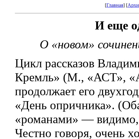
[
Главная
] [
Архи
И еще о
О «новом» сочине
Цикл рассказов Влади
Кремль» (М., «АСТ», «
продолжает его двухго
«День опричника». (Оба
«романами» — видимо, 
Честно говоря, очень х