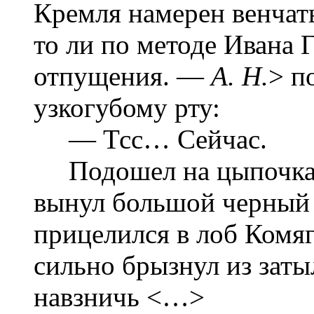
Кремля намерен венчать 
то ли по методе Ивана 
отпущения. —
А. Н.
> п
узкогубому рту:
— Тсс… Сейчас.
Подошел на цыпочках 
вынул большой черный м
прицелился в лоб Комя
сильно брызнул из заты
навзничь <…>