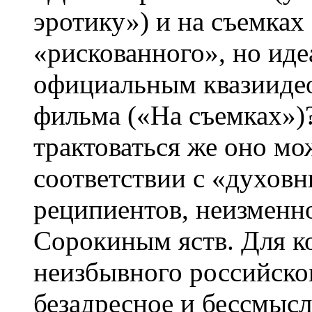
эротику») и на съемках
«рискованного», но ид
официальным квазииде
фильма («На съемках»)?
трактоваться же оно мо
соответствии с «духов
реципиентов, неизменн
Сорокиным яств. Для к
неизбывного российског
безадресное и бессмысл