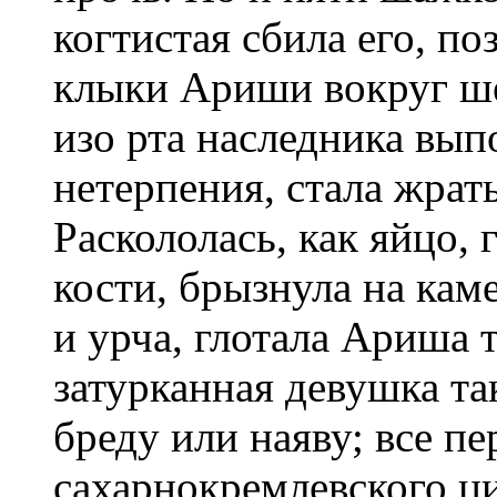
когтистая сбила его, п
клыки Ариши вокруг ше
изо рта наследника вып
нетерпения, стала жрат
Раскололась, как яйцо, 
кости, брызнула на кам
и урча, глотала Ариша 
затурканная девушка та
бреду или наяву; все п
сахарнокремлевского ц