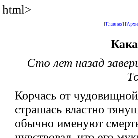
html>
[
Главная
] [
Архи
Кака
Сто лет назад завер
Т
Корчась от чудовищной
страшась властно тяну
обычно именуют смерт
чувствовал, что его мук