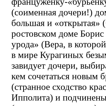
француженку-«бурьенку
(соименная дочери!) до
большая и «открытая» 
ростовском доме Борис 
урода» (Вера, в которой
в мире Курагиных безы
завидует дочери, выби
кем сочетаться новым 
(странное сходство кра
Ипполита) и подчинен