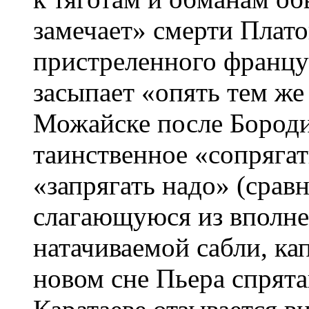
замечает» смерти Плато
пристреленного францу
засыпает «опять тем же
Можайске после Бороди
таинственное «сопряга
«запрягать надо» (срав
слагающуюся из вполне
натачиваемой сабли, ка
новом сне Пьера спрят