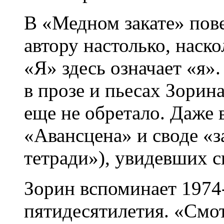
В «Медном закате» пов
автору настолько, наск
«Я» здесь означает «я»
в прозе и пьесах Зорин
еще не обретало. Даже
«Авансцена» и своде «з
тетради»), увидевших с
Зорин вспоминает 1974-
пятидесятилетия. «Смот