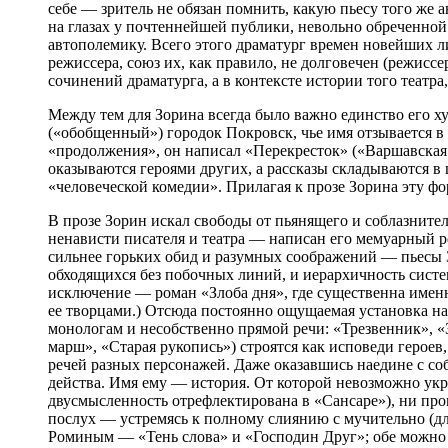
себе — зритель не обязан помнить, какую пьесу того же 
на глазах у почтеннейшей публики, невольно обреченной
автополемику. Всего этого драматург времен новейших ли
режиссера, союз их, как правило, не долговечен (режиссе
сочинений драматурга, а в контексте истории того театра,
Между тем для Зорина всегда было важно единство его 
(«обобщенный») городок Покровск, чье имя отзывается в
«продолжения», он написал «Перекресток» («Варшавская
оказываются героями других, а рассказы складываются
«человеческой комедии». Прилагая к прозе Зорина эту фор
В прозе Зорин искал свободы от пьянящего и соблазните
ненависти писателя и театра — написан его мемуарный ро
сильнее горьких обид и разумных соображений — пьесы З
обходящихся без побочных линий, и иерархичность систе
исключение — роман «Злоба дня», где существенна именн
ее творцами.) Отсюда постоянно ощущаемая установка на
монологам и несобственно прямой речи: «Трезвенник», 
марш», «Старая рукопись») строятся как исповеди героев
речей разных персонажей. Даже оказавшись наедине с с
действа. Имя ему — история. От которой невозможно укры
двусмысленность отрефлектирована в «Сансаре»), ни про
послух — устремясь к полному слиянию с мучительно (д
Роминым — «Тень слова» и «Господин Друг»; обе можно 