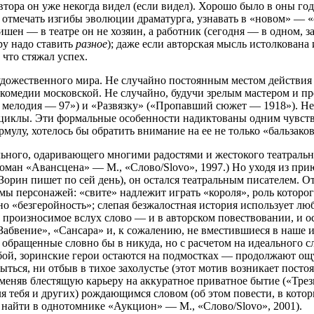
автора он уже некогда видел (если видел). Хорошо было в оны 
 отмечать изгибы эволюции драматурга, узнавать в «новом» — «
шен — в театре он не хозяин, а работник (сегодня — в одном, за
ру надо ставить
разное
); даже если авторская мысль истолкована
 что стяжал успех.
художественного мира. Не случайно постоянным местом действи
 комедии московской. Не случайно, будучи зрелым мастером и пр
 мелодия — 97») и «Развязку» («Пропавший сюжет — 1918»). Н
 в циклы. Эти формальные особенности надиктованы одним чув
мулу, хотелось бы обратить внимание на ее не только «бальзако
льного, одаривающего многими радостями и жестокого театральн
ман «Авансцена» — М., «Слово/Slovo», 1997.) Но уходя из прию
орин пишет по сей день), он остался театральным писателем. О
мы персонажей: «свите» надлежит играть «короля», роль которо
о «безгеройность»; слепая безжалостная история использует лю
 произносимое вслух слово — и в авторском повествовании, и о
«Забвение», «Сансара» и, к сожалению, не вместившиеся в наш
, обращенные словно бы в никуда, но с расчетом на идеального 
обой, зоринские герои остаются на подмостках — продолжают ощ
ться, ни отбыв в тихое захолустье (этот мотив возникает посто
меняв блестящую карьеру на аккуратное приватное бытие («Трез
ля тебя и других) рождающимся словом (об этом повести, в кот
найти в однотомнике «Аукцион» — М., «Слово/Slovo», 2001).