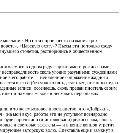
ое молчание. Но стоит произнести названия трех
ворота», «Царскую охоту»? Пьесы эти не только сходу
минувшего столетия, растворились в общественном
инимаемого в одном ряду с артистами и режиссерами,
у несправедливость сколь угодно разумными суждениями
авное в его работе — неизменное сопряжение жадного
ется в глаза (без малого пятьдесят пьес, писанных едва
поденные записи, осознаешь, сколь предан писатель своим
к ищет и находит «свое» в несхожих персонажах —
ли в то же смысловое пространство, что «Добряки»,
 (на мой вкус, работы эти не уступают всенародно
рое будет прочитано (и истолковано) режиссером, слова,
умовые и световые эффекты — и в конце концов утратит
ормирующее авторскую волю. Спектакль еще и замкнут в