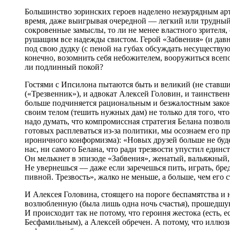
Большинство зоринских героев наделено незаурядным ар
время, даже выигрывая очередной — легкий или трудный
сокровенные замыслы, то ли не менее властного зрителя
рушащим все надежды свистом. Герой «Забвения» (и давн
под свою дудку (с пеной на губах обсуждать несуществу
конечно, возомнить себя небожителем, вооружиться всеп
ли подлинный покой?
Гостями с Ипсилона пытаются быть и великий (не ставши
(«Трезвенник»), и адвокат Алексей Головин, и таинствен
больше подчиняется рациональным и безжалостным закон
своим телом (тешить нужных дам) не только для того, что 
надо думать, что компромиссная стратегия Белана позво
готовых расплеваться из-за политики, мы осознаем его 
ироничного конформизма): «Новых друзей больше не буде
нас, ни самого Белана, что ради трезвости упустил единс
Он мелькнет в эпизоде «Забвения», женатый, вальяжный, 
Не увернешься — даже если заречешься пить, играть, бр
пивной. Трезвость», жалко не меньше, а больше, чем ег
И Алексея Головина, стоящего на пороге беспамятства и 
возлюбленную (была лишь одна ночь счастья), прошедшую
И происходит так не потому, что героиня жестока (есть,
Бесфамильным), а Алексей обречен. А потому, что иллюз