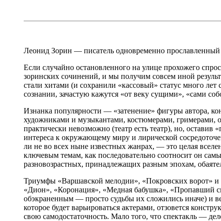
Леонид Зорин — писатель одновременно прославленный 
Если случайно остановленного на улице прохожего спросит
зоринских сочинений, и мы получим совсем иной результ
стали хитами (и сохранили «кассовый» статус много лет
сознании, зачастую кажутся «от веку сущими», «сами со
Изнанка популярности — «затенение» фигуры автора, кон
художниками и музыкантами, костюмерами, гримерами, о
практически невозможно (театр есть театр), но, оставив
интереса к окружающему миру и лирической сосредоточен
ли не во всех ныне известных жанрах, — это целая вселен
ключевым темам, как последовательно соотносит он сам
разновозрастных, принадлежащих разным эпохам, обаяте
Триумфы «Варшавской мелодии», «Покровских ворот» и «
«Дион», «Коронация», «Медная бабушка», «Пропавший сю
обэкраненным — просто судьбы их сложились иначе) и ве
которое будет варьироваться актерами, отзовется конст
свою самодостаточность. Мало того, что спектакль — де