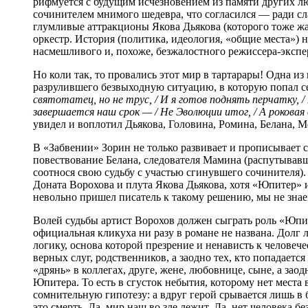
рифмуется с будущим исчезновением из памяти других лю
сочинителем мнимого шедевра, что согласился — ради сл
глумливые аттракционы Якова Дьякова (которого тоже жа
оркестр. История (политика, идеология, «общие места») н
насмешливого и, похоже, безжалостного режиссера-экспе
Но коли так, то провались этот мир в тартарары! Одна и
разрулившего безвыходную ситуацию, в которую попал с
святотатец, но не трус, / И я готов поднять перчатку, / 
завершается наш срок — / Не Эволюции итог, / А роковая 
увидел и воплотил Дьякова, Головина, Ромина, Белана, 
В «Забвении» Зорин не только развивает и прописывает 
повествование Белана, следователя Мамина (распутывавше
соотнося свою судьбу с участью сгинувшего сочинителя)
Доната Ворохова и плута Якова Дьякова, хотя «Юпитер» 
невольно пришел писатель к такому решению, мы не знаем
Волей судьбы артист Ворохов должен сыграть роль «Юпит
официальная кликуха ни разу в романе не названа. Долг 
логику, основа которой презрение и ненависть к человеч
верных слуг, родственников, а заодно тех, кто попадаетс
«дрянь» в коллегах, друге, жене, любовнице, сыне, а зао
Юпитера. То есть в сгусток небытия, которому нет места
сомнительную гипотезу: а вдруг герой срывается лишь в 
это смерть. Да, мир наш во зле лежит. Да, нет человека 