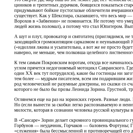
циников и трепетных дурачков, боящихся показаться стар
придумывают бойкие пустоглазые обличители вчерашних б
существует. Как у Шекспира, сказавшего, что весь мир —
Ворохов в «Забвении» не поминается. Не потому что уме
людей жизнь поломал), а потому что стал Юпитером. Вып
А шут и плут, провокатор и святотатец (приглядимся, не
заходящийся громокипящим сарказмом и неунывающий Яко
(«идиллия лжива и усыпительна, а вот же не просто буд
наверно, не меньше, чем полковша целебного лиственног
К тем самым Покровским воротам, откуда все начиналось
углом прячется недогоняемый мотоцикл Савранского. Где
один ХХ век тут потрудился), какие бы гостинцы ни заго
тем более — мудрым писателем, всем им подарившим жизн
род человеческий не разумные доктрины, но сказки со 
которого не было бы прозы Леонида Зорина. Грустной, т
Оглянемся еще на раз на зоринских героев. Разные люди.
Но (если вынести за скобки легко распознаваемую и неи
милости, которая в сознании человека русской культуры 
В «Сансаре» Зорин делает скромного провинциального гу
Горбунов — неудачник, Горчаков — баловень Фортуны; Го
«служения» была бессмысленной и противоречащей его д