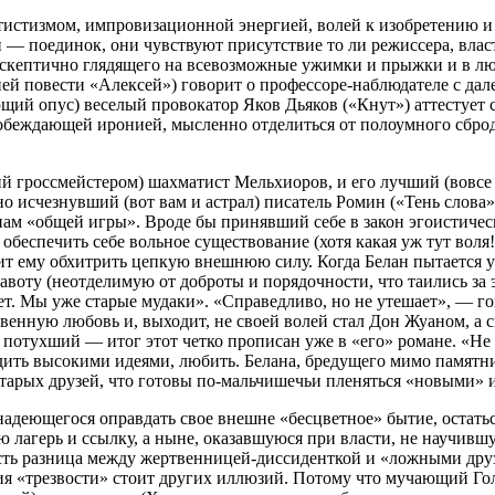
тистизмом, импровизационной энергией, волей к изобретению и
 — поединок, они чувствуют присутствие то ли режиссера, вл
, скептично глядящего на всевозможные ужимки и прыжки и в л
ей повести «Алексей») говорит о профессоре-наблюдателе с дале
ющий опус) веселый провокатор Яков Дьяков («Кнут») аттестуе
обеждающей иронией, мысленно отделиться от полоумного сброд
й гроссмейстером) шахматист Мельхиоров, и его лучший (вовсе
но исчезнувший (вот вам и астрал) писатель Ромин («Тень слов
ам «общей игры». Вроде бы принявший себе в закон эгоистиче
обеспечить себе вольное существование (хотя какая уж тут воля!)
лит ему обхитрить цепкую внешнюю силу. Когда Белан пытается 
правоту (неотделимую от доброты и порядочности, что таились 
т. Мы уже старые мудаки». «Справедливо, но не утешает», — гов
твенную любовь и, выходит, не своей волей стал Дон Жуаном, а с
потухший — итог этот четко прописан уже в «его» романе. «Не в
едить высокими идеями, любить. Белана, бредущего мимо памятн
о старых друзей, что готовы по-мальчишечьи пленяться «новыми
надеющегося оправдать свое внешне «бесцветное» бытие, остаться
 лагерь и ссылку, а ныне, оказавшуюся при власти, не научив
 есть разница между жертвенницей-диссиденткой и «ложными дру
ия «трезвости» стоит других иллюзий. Потому что мучающий Гол