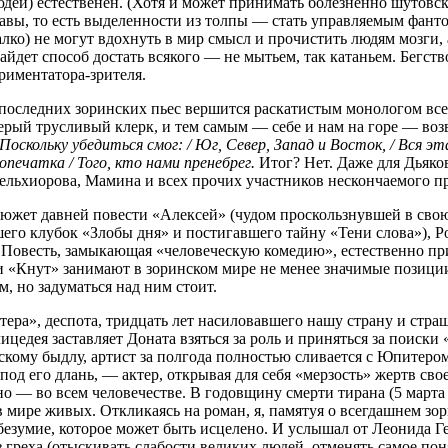
дей) естественен. (Хотя и может принимать болезненно шутовск
авы, то есть выделенности из толпы — стать управляемым фанто
лко) не могут вдохнуть в мир смысл и прочистить людям мозги, 
айдет способ достать всякого — не мытьем, так катаньем. Бегств
риментатора-зрителя.
з последних зоринских пьес вершится раскатистым монологом все
ерый трусливый клерк, и тем самым — себе и нам на горе — воз
Поскольку убедиться смог: / Юг, Север, Запад и Восток, / Вся эт
опечатка / Того, кто нами пренебрег.
Итог? Нет. Даже для Дьяков
Мельхиорова, Мамина и всех прочих участников нескончаемого п
сюжет давней повести «Алексей» (чудом проскользнувшей в свою 
го клубок «Злобы дня» и постигавшего тайну «Тени слова»), Ро
. Повесть, замыкающая «человеческую комедию», естественно при
и «Кнут» занимают в зоринском мире не менее значимые позици
, но задуматься над ним стоит.
ера», деспота, тридцать лет насиловавшего нашу страну и страш
лицедея заставляет Доната взяться за роль и приняться за поис
ескому быдлу, артист за полгода полностью сливается с Юпитер
я под его длань, — актер, открывая для себя «мерзость» жертв с
дно — во всем человечестве. В годовщину смерти тирана (5 март
 в мире живых. Откликаясь на роман, я, памятуя о всегдашнем з
безумие, которое может быть исцелено. И услышал от Леонида Ге
без греха (отыскивать слабости великих людей, отменять самое 