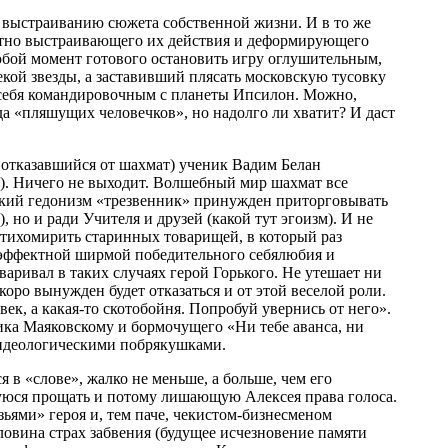
 выстраиванию сюжета собственной жизни. И в то же
астно выстраивающего их действия и деформирующего
юбой момент готового остановить игру оглушительным,
кой звезды, а заставивший плясать московскую тусовку
т себя командировочным с планеты Ипсилон. Можно,
а «пляшущих человечков», но надолго ли хватит? И даст
 отказавшийся от шахмат) ученик Вадим Белан
а»). Ничего не выходит. Волшебный мир шахмат все
ский гедонизм «трезвенник» принужден приторговывать
, но и ради Учителя и друзей (какой тут эгоизм). И не
утихомирить старинных товарищей, в который раз
за эффектной ширмой победительного себялюбия и
аривал в таких случаях герой Горького. Не утешает ни
коро вынужден будет отказаться и от этой веселой роли.
ек, а какая-то скотобойня. Попробуй увернись от него».
ика Маяковскому и бормочущего «Ни тебе аванса, ни
» идеологическими побрякушками.
 в «слове», жалко не меньше, а больше, чем его
шуюся прощать и потому лишающую Алексея права голоса.
зьями» героя и, тем паче, чекистом-бизнесменом
овина страх забвения (будущее исчезновение памяти