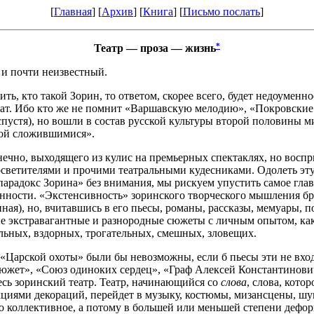
[
Главная
] [
Архив
] [
Книга
] [
Письмо послать
]
*
Театр — проза — жизнь
и почти неизвестный.
ь, кто такой Зорин, то ответом, скорее всего, будет недоуменн
ат. Ибо кто же не помнит «Варшавскую мелодию», «Покровские 
 спустя), но вошли в состав русской культуры второй половины 
бой сложившимися».
ечно, выходящего из кулис на премьерных спектаклях, но воспр
светителями и прочими театральными кудесниками. Одолеть эт
 «парадокс Зорина» без внимания, мы рискуем упустить самое гл
ности. «Экстенсивность» зоринского творческого мышления броса
ная), но, вчитавшись в его пьесы, романы, рассказы, мемуары, 
ые экстравагантные и разнородные сюжеты с личным опытом, ка
льных, вздорных, трогательных, смешных, зловещих.
Царской охоты» были бы невозможны, если б пьесы эти не входи
жет», «Союз одиноких сердец», «Граф Алексей Константинович»
сь зоринский театр. Театр, начинающийся со
слова
, слова, кото
рукциями декораций, перейдет в музыку, костюмы, мизансцены, ш
ло коллективное, а потому в большей или меньшей степени деф