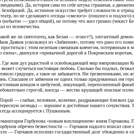
омодными). Да, история сама по себе штука страшная, а движение
езобразий. Да, истинное искусство требует сложности и отрица
 театр, но не сделавшего отсюда «смелого» (пошлого и подлого)
р (небытие — удел общий), не потому что жил грешно (чекист Б
ал из человечества.
 такой же ли святотатец, как Белан — эгоист?), элегантный дем
в Дьяков ускользнул из «Забвения», потому что рано его поми
ет проститься с этим нелепым смешным ковчегом, потерянным в м
о озона», двинулся «привычной дорогой к Покровским воротам,
. Где жив дух радостной и освобождающей мир импровизации Кост
 может случиться настоящая любовь. Сколько бы подлых, безжал
товило грядущее, а такое не забывается. Ни трезвенниками, ни
ь. Спасшим от забвения не одних только придуманных им герое
счастливым концом и шебутной, ликующий, переполненный фанабе
ребовательно строгой, иногда — жестко крушащей опасные иллюз
 Порой — слабые, неловкие, колючие, раздражающие близких (да и
нтересную нелюдь) — хорошие и достойные нашего сочувствия. Т
всегда ассоциируется с Пушкиным.
манитария Горбунова «новым воплощением» князя Горчакова. По
рбунов обречен безвестности — Горчаков надолго вписал свое 
уху — Горчаков исполнял государственный долг убежденно и со