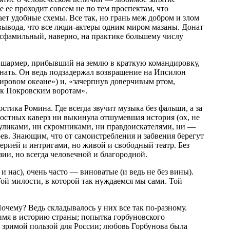
 ее проходит совсем не по тем проспектам, что
ет удобные схемы. Все так, но грань меж добром и злом
 вывода, что все люди-актеры одним миром мазаны. Донат
есфамильный, наверно, на практике большему числу
он-шармер, прибывший на землю в краткую командировку,
нать. Он ведь подзадержал возвращение на Ипсилон
ировом океане») и, «зачерпнув доверчивым ртом,
 к Покровским воротам».
ика Ромина. Где всегда звучит музыка без фальши, а за
остных каверз ни выкинула отшумевшая история (ох, не
 жуликами, ни скромниками, ни правдоискателями, ни —
в. Знающим, что от самоистребления и забвения берегут
рией и интригами, но живой и свободный театр. Без
ии, но всегда человечной и благородной.
 нас), очень часто — виноватые (и ведь не без вины).
ой милости, в которой так нуждаемся мы сами. Той
чему? Ведь складывалось у них все так по-разному.
имя в историю страны; попытка горбуновского
 зримой пользой для России; любовь Горбунова была