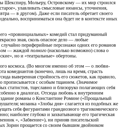
годы Шекспиру, Мольеру, Островскому — их мир строился
старое», улавливать смысловые нюансы, уточнения,
втра — в другом). Даже если писатель обретает своего
 идеально, восприниматься она будет не в контексте иных
я его «провинциальных» комедий стал придуманный
екрасно зная, сколь опасное дело — любые
е случайно периферийные персонажи одних его романов
ством — жаждой
полного
(насколько возможно) слова о
вские», но и «театральные» обертоны.
ого космоса. (Во многом именно об этом — о любви-
та комедиантов (конечно, лишь на время, страсть
тсюда выверенная стройность его сюжетов, как правило,
го прописывается с особым тщанием. (Значимое
бых статистов, тщеславно и близоруко полагающих себя
собенно в диалогах. Отсюда любовь к внутренним
е издание романы о Константине Ромине («Прощальный
слушателя; мозаика «Злобы дня» слагается из подобных же
ущать себя фигурантами грандиозного трагикомического
янно; наиболее глубоко и захватывающе его трагическая
венник », «Забвение»), ни приняв писательский
орых Зорин прощается со своим бывшим двойником