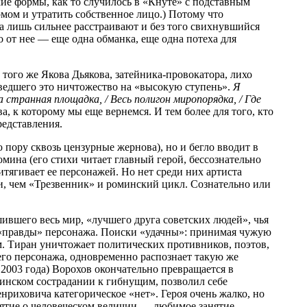
ие формы, как то случилось в «Кнуте» с подставным
мом и утратить собственное лицо.) Потому что
а лишь сильнее расстраивают и без того свихнувшийся
о от нее — еще одна обманка, еще одна потеха для
 того же Якова Дьякова, затейника-провокатора, лихо
ведшего это ничтожество на «высокую ступень».
Я
а странная площадка, / Весь полигон миропорядка, / Где
а, к которому мы еще вернемся. И тем более для того, кто
редставления.
пору сквозь цензурные жернова), но и бегло вводит в
мина (его стихи читает главный герой, бессознательно
тягивает ее персонажей. Но нет среди них артиста
и, чем «Трезвенник» и роминский цикл. Сознательно или
ившего весь мир, «лучшего друга советских людей», чья
ки «правды» персонажа. Поиски «удачны»: принимая чужую
ом. Тиран уничтожает политических противников, поэтов,
воего персонажа, одновременно распознает такую же
а 2003 года) Ворохов окончательно превращается в
оринском сострадании к гибнущим, позволил себе
нриховича категорическое «нет». Героя очень жалко, но
понятие о человеческом величии — любимое занятие