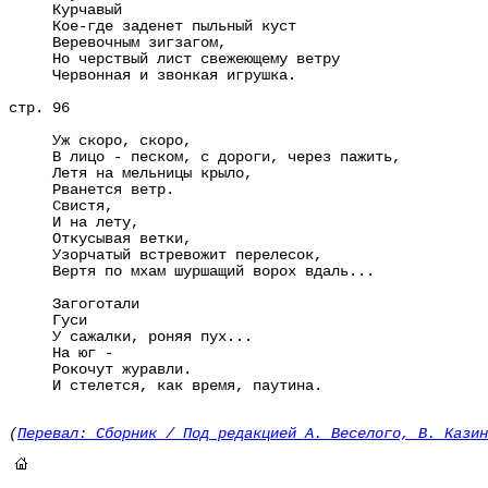
Курчавый
Кое-где заденет пыльный куст
Веревочным зигзагом,
Но черствый лист свежеющему ветру
Червонная и звонкая игрушка.
стр. 96
Уж скоро, скоро,
В лицо - песком, с дороги, через пажить,
Летя на мельницы крыло,
Рванется ветр.
Свистя,
И на лету,
Откусывая ветки,
Узорчатый встревожит перелесок,
Вертя по мхам шуршащий ворох вдаль...
Загоготали
Гуси
У сажалки, роняя пух...
На юг -
Рокочут журавли.
И стелется, как время, паутина.
(
Перевал: Сборник / Под редакцией А. Веселого, В. Кази