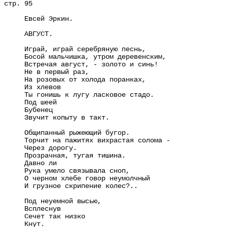
стр. 95
Евсей Эркин.
АВГУСТ.
Играй, играй серебряную песнь,
Босой мальчишка, утром деревенским,
Встречая август, - золото и синь!
Не в первый раз,
На розовых от холода поранках,
Из хлевов
Ты гонишь к лугу ласковое стадо.
Под шеей
Бубенец
Звучит копыту в такт.
Общипанный рыжеющий бугор.
Торчит на пажитях вихрастая солома -
Через дорогу.
Прозрачная, тугая тишина.
Давно ли
Рука умело связывала сноп,
О черном хлебе говор неумолчный
И грузное скрипение колес?..
Под неуемной высью,
Всплеснув
Сечет так низко
Кнут.