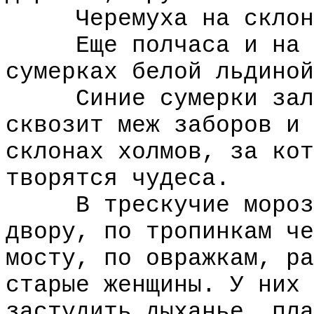
Черемуха на склоне 
Еще полчаса и на фа
сумерках белой льдиной
Синие сумерки залив
сквозит меж заборов и 
склонах холмов, за кот
творятся чудеса.
В трескучие морозы 
двору, по тропинкам че
мосту, по овражкам, ра
старые женщины. У них 
застудить дыханье, пла