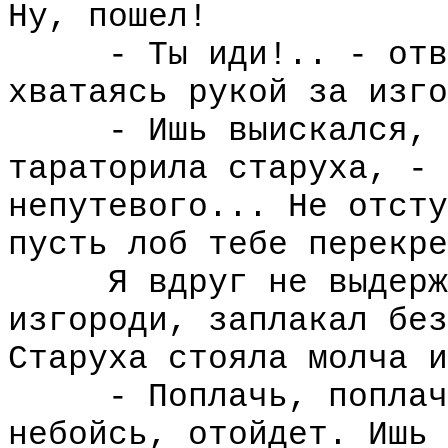
Ну, пошел!
- Ты иди!.. - ответ
хватаясь рукой за изго
- Ишь выискался, - 
тараторила старуха, - 
непутевого... Не отсту
пусть лоб тебе перекре
Я вдруг не выдержал
изгороди, заплакал без
Старуха стояла молча и
- Поплачь, поплачь!
небойсь, отойдет. Ишь 