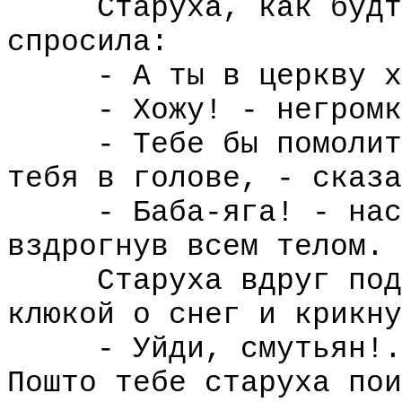
Старуха, как будто,
спросила:
- А ты в церкву хо
- Хожу! - негромко
- Тебе бы помолитьс
тебя в голове, - сказа
- Баба-яга! - насто
вздрогнув всем телом.
Старуха вдруг подня
клюкой о снег и крикну
- Уйди, смутьян!.. 
Пошто тебе старуха пои