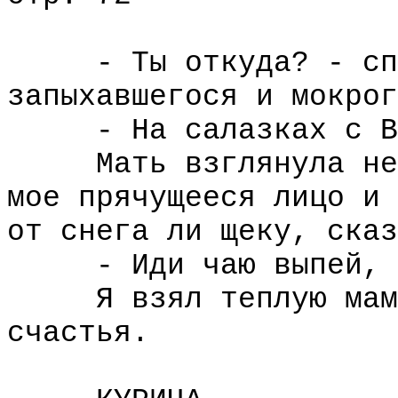
- Ты откуда? - спро
запыхавшегося и мокрог
- На салазках с Вас
Мать взглянула недо
мое прячущееся лицо и 
от снега ли щеку, сказ
- Иди чаю выпей, с
Я взял теплую мамин
счастья.