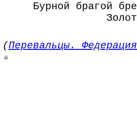
Бурной брагой бред
Золотой выс
(
Перевальцы. Федераци