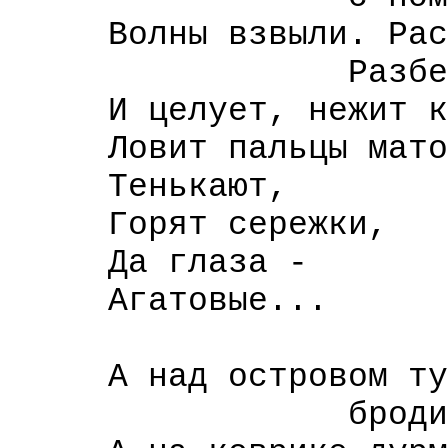
Волны взвыли. Раск
Разбежались в
И целует, нежит кр
Ловит пальцы мато
Тенькают,
Горят сережки,
Да глаза -
Агатовые...
А над островом тум
бродит храпом