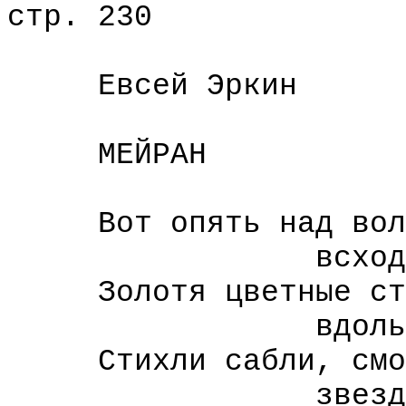
стр. 230
Евсей Эркин
МЕЙРАН
Вот опять над воль
всходит месяц
Золотя цветные ст
вдоль скалис
Стихли сабли, смол
звездный стел