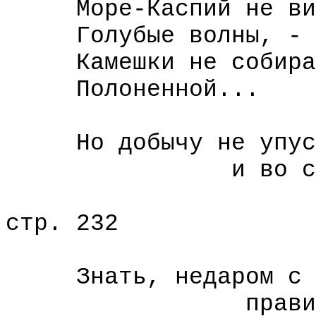
Море-Каспий не вид
Голубые волны, -
Камешки не собира
Полоненной...
Но добычу не упус
и во сне лих
стр. 232
Знать, недаром с г
правил в мор