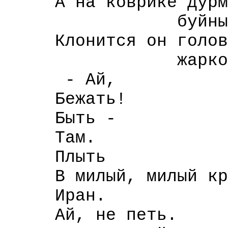
А на коврике дурм
буйный Стень
Клонится он голов
жаркой ласко
- Ай,
Бежать!
Быть -
Там.
Плыть
В милый, милый кр
Иран.
Ай, не петь.