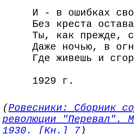
И - в ошибках свои
Без креста оставая
Ты, как прежде, св
Даже ночью, в огня
Где живешь и сгора
1929 г.
(
Ровесники: Сборник со
революции "Перевал". М
1930. [Кн.] 7
)