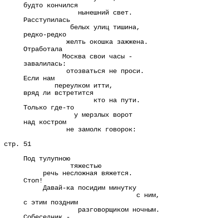
будто кончился
нынешний свет.
Расступилась
белых улиц тишина,
редко-редко
желть окошка зажжена.
Отработала
Москва свои часы -
завалилась:
отозваться не проси.
Если нам
переулком итти,
вряд ли встретится
кто на пути.
Только где-то
у мерзлых ворот
над костром
не замолк говорок:
стр. 51
Под тулупною
тяжестью
речь несложная вяжется.
Стоп!
Давай-ка посидим минутку
с ним,
с этим поздним
разговорщиком ночным.
Собеседник -