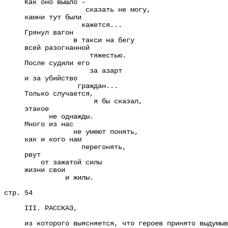
Как оно вышло -
сказать не могу,
камни тут были
кажется...
Грянул вагон
в такси на бегу
всей разогнанной
тяжестью.
После судили его
за азарт
и за убийство
граждан...
Только случается,
я бы сказал,
этакое
не однажды.
Много из нас
не умеют понять,
как и кого нам
перегонять,
рвут
от зажатой силы
жизни свои
и жилы.
стр. 54
III. РАССКАЗ,
из которого выясняется, что героев принято выдумыв