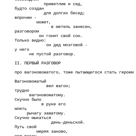
приветлив и сед,
будто создан
для долгих бесед;
впрочем -
может,
в метель занесен,
разговором
он гонит свой сон.
Только видно:
он дед мозговой -
у него
не пустой разговор.
II. ПЕРВЫЙ РАЗГОВОР
про вагоновожатого, тоже пытающегося стать героем
Вагоновожатый
вел вагон;
трудно
вагоновожатому.
Скучно было
в руке его
млеть
рычагу зажатому.
Скучно мыкаться
день-деньской.
Путь свой
меряя заново,