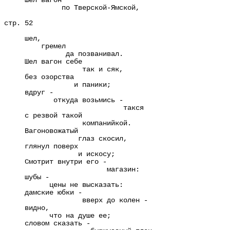
шел вагон
по Тверской-Ямской,
стр. 52
шел,
гремел
да позванивал.
Шел вагон себе
так и сяк,
без озорства
и паники;
вдруг -
откуда возьмись -
такся
с резвой такой
компанийкой.
Вагоновожатый
глаз скосил,
глянул поверх
и искосу;
Смотрит внутри его -
магазин:
шубы -
цены не высказать:
дамские юбки -
вверх до колен -
видно,
что на душе ее;
словом сказать -