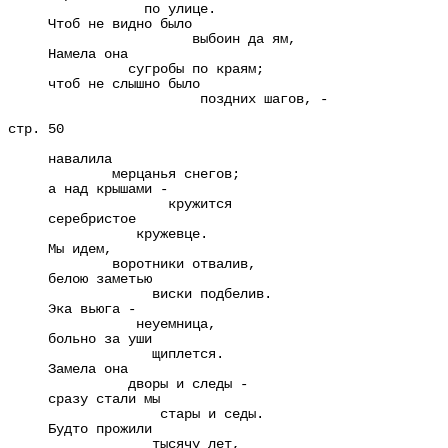
по улице.
Чтоб не видно было
выбоин да ям,
Намела она
сугробы по краям;
чтоб не слышно было
поздних шагов, -
стр. 50
навалила
мерцанья снегов;
а над крышами -
кружится
серебристое
кружевце.
Мы идем,
воротники отвалив,
белою заметью
виски подбелив.
Эка вьюга -
неуемница,
больно за уши
щиплется.
Замела она
дворы и следы -
сразу стали мы
стары и седы.
Будто прожили
тысячу лет,