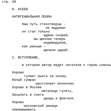
стр. 49
Н. АСЕЕВ
АНТИГЕНИАЛЬНАЯ ПОЭМА
Наш путь стихотворца -
не выдуман
он стал только
вдвое скорей,
мы щиплем теперь
индивидумов,
как раньше -
щипали царей.
I. ВСТУПЛЕНИЕ,
в котором автор ведет читателя к герою сквозь 
Хорошо
гуляет вьюга за окном,
белый сумрак
расстилает волокном.
Хорошо в Москве
метелице гулять,
Засыпать в снега
дворы и флигеля.
Хорошо
московской умнице
перемешивать