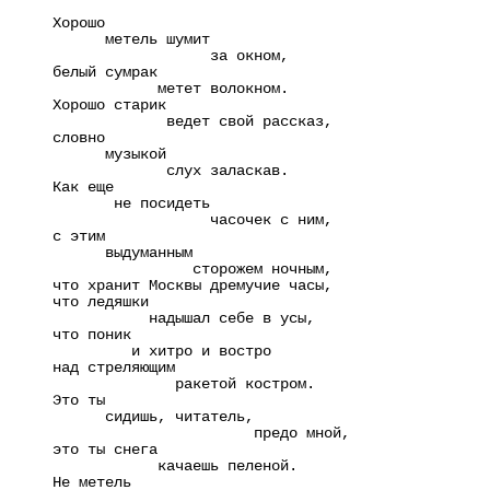
Хорошо
метель шумит
за окном,
белый сумрак
метет волокном.
Хорошо старик
ведет свой рассказ,
словно
музыкой
слух заласкав.
Как еще
не посидеть
часочек с ним,
с этим
выдуманным
сторожем ночным,
что хранит Москвы дремучие часы,
что ледяшки
надышал себе в усы,
что поник
и хитро и востро
над стреляющим
ракетой костром.
Это ты
сидишь, читатель,
предо мной,
это ты снега
качаешь пеленой.
Не метель