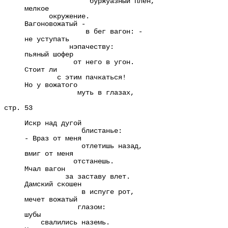
буржуазный плен,
мелкое
окружение.
Вагоновожатый -
в бег вагон: -
не уступать
нэпачеству:
пьяный шофер
от него в угон.
Стоит ли
с этим пачкаться!
Но у вожатого
муть в глазах,
стр. 53
Искр над дугой
блистанье:
- Враз от меня
отлетишь назад,
вмиг от меня
отстанешь.
Мчал вагон
за заставу влет.
Дамский скошен
в испуге рот,
мечет вожатый
глазом:
шубы
свалились наземь.