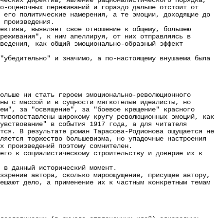
ческих директив, явление рационалистического порядка,
о-оценочных переживаний и гораздо дальше отстоит от
 его политические намерения, а те эмоции, доходящие до
 произведения.
ктива, выявляет свое отношение к общему, большею
реживания", к ним апеллируя, от них отправляясь в
ведения, как общий эмоционально-образный эффект
убедительно" и значимо, а по-настоящему внушаема была
ольше ни стать героем эмоционально-революционного
ны с массой и в сущности мягкотелые идеалисты, но
ем", за "освящение", за "боевое крещение" красного
тивопоставлены широкому кругу революционных эмоций, как
увствование" в события 1917 года, а для читателя
тся. В результате роман Тарасова-Родионова ощущается не
ляется торжество большевизма, но упадочные настроения
х произведений поэтому сомнителен.
го к социалистическому строительству и доверие их к
в данный исторический момент.
зрение автора, сколько мироощущение, присущее автору,
ешают дело, а применение их к частным конкретным темам