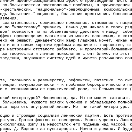
личном идейно-эмоциональном эффекте произведений чисто 
 по-большевистски поставленные проблемы, в произведении 
-крестьянский, "национально"-революционный, комсомольски
едь большевик-"национал", большевик-крестьянин, большеви
явления.
знательность, социальное положение, отношение к национ
е по "классовому" признаку. Важно для начала в своих ря
вое" познаются по их объективному действию и найдут себе
ффект произведения слагается из многих слагаемых, в кото
еко не решают. Декадентский жанр Гладкова может, никак 
ни и его самым хорошим идейным заданиям в творчестве, ст
ре настроений отсталого рабочего, и пролетарий-большеви
 же творчество и личная психология стоят ближе, но этот 
дения, внушающие систему идей и чувств различного соци
та, склонного к резонерству, рефлексии, патетике, то си
генции, полуанархически - к проблеме бюрократического пе
и с непониманием ее практической роли, то Безыменского (
й литературой? Несомненно, да. Мы не можем выставить п
 большевика, чуждого всяких уклонов и обладающего полной
все поры его внутренней жизни. Нет ни такой литературы, 
ю и строящая социализм ленинская партия. Есть противос
ратура. Против фактов не поспоришь. Можно упрекать Ляшко
сихологизм, Жигу за недостаток его подъема над массой, к
ризм, Д. Бедного за вульгарность. Можно и должно. И буде