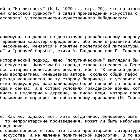
в "На литпосту" (N 1, 1929 г., стр. 29), что по отноше
ем классовой сущности" и связи произведений искусства с 
лассового" у теоретически-мужественного Либединского.
авшемуся, но далеко не достаточно разработанному вопрос
 временный характер определения, ибо если в развитии общ
 несомненно, меняется и понятие пролетарской литературы
а" и "рабочей борьбы", стихи А. Богданова или Е. Тарасов
орический подход, явно "попутническими" выглядели бы "
о искусства. Нынче мы бы гораздо строже отнеслись к Бесс
 автором пролетарских романов, ибо в "К широкой дороге
ным восприятием, меньшевизм автора, сколько общий пафос
рехода меньшевиков на ту сторону баррикады, в условиях о
етко буржуазную, расхваливаемую белой прессой за аполог
 и сейчас, а в острых условиях гражданской войны, когд
висть и недоверие к деревне, он писал вещи, которые прол
большевик и марксист по собственному признанию (М. Горьк
е. Как же, однако, мог, хоть когда-либо, меньшевик быть 
, то непролетарские произведения. Может ли быть небольше
еред нами.
амом вопросе о том, что такое пролетарская литература.
 искусства, а не явление политической идеологии. В то вр