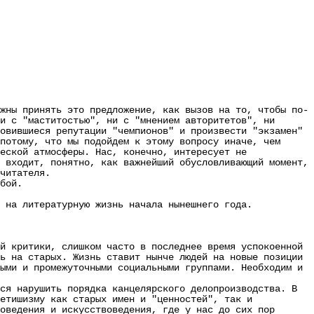
ны принять это предложение, как вызов на то, чтобы по-
и с "маститостью", ни с "мнением авторитетов", ни
овившиеся репутации "чемпионов" и произвести "экзамен"
потому, что мы подойдем к этому вопросу иначе, чем
еской атмосферы. Нас, конечно, интересует не
 входит, понятно, как важнейший обусловливающий момент,
читателя.
бой.
на литературную жизнь начала нынешнего года.
й критики, слишком часто в последнее время успокоенной
ь на старых. Жизнь ставит нынче людей на новые позиции
ыми и промежуточными социальными группами. Необходим и
я нарушить порядка канцелярского делопроизводства. В
етишизму как старых имен и "ценностей", так и
оведения и искусствоведения, где у нас до сих пор