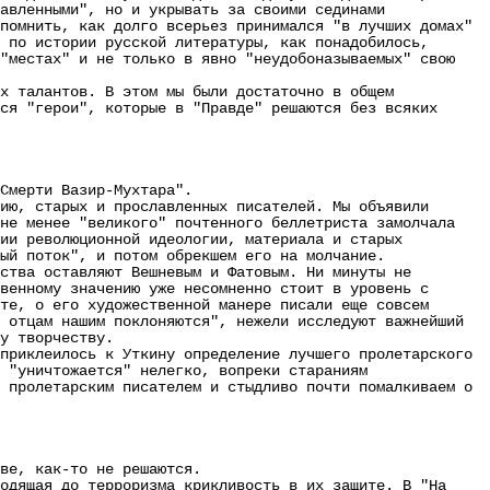
авленными", но и укрывать за своими сединами
помнить, как долго всерьез принимался "в лучших домах"
 по истории русской литературы, как понадобилось,
 "местах" и не только в явно "неудобоназываемых" свою
 талантов. В этом мы были достаточно в общем
ся "герои", которые в "Правде" решаются без всяких
Смерти Вазир-Мухтара".
ю, старых и прославленных писателей. Мы объявили
 не менее "великого" почтенного беллетриста замолчала
вии революционной идеологии, материала и старых
ый поток", и потом обрекшем его на молчание.
ства оставляют Вешневым и Фатовым. Ни минуты не
венному значению уже несомненно стоит в уровень с
те, о его художественной манере писали еще совсем
 отцам нашим поклоняются", нежели исследуют важнейший
у творчеству.
риклеилось к Уткину определение лучшего пролетарского
 "уничтожается" нелегко, вопреки стараниям
 пролетарским писателем и стыдливо почти помалкиваем о
ве, как-то не решаются.
дящая до терроризма крикливость в их защите. В "На