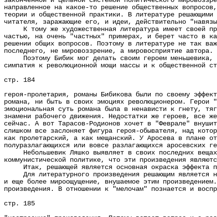
законченной и цельной системой политического мировоззре
направленное на какое-то решение общественных вопросов,
теории и общественной практики. В литературе решающими 
читателя, заражающие его, и идеи, действительно "навязы
К тому же художественная литература имеет своей преим
частью, на очень "частных" примерах, и берет часто в ка
решении общих вопросов. Поэтому в литературе не так важ
последнего, не мировоззрение, а мировосприятие автора.
Поэтому Бибик мог делать своим героем меньшевика, но,
симпатия к революционной мощи массы и к общественной ст
стр. 184
героя-пролетария, романы Бибикова были по своему эффект
романа, ни быть в своих эмоциях революционером. Герои "
эмоциональная суть романа была в ненависти к гнету, тяг
знамени рабочего движения. Недостатки же героев, все же
сейчас. А вот Тарасов-Родионов хочет в "Феврале" внушит
слишком все заслоняет фигура героя-обывателя, над котор
как пролетарский, а как мещанский. У Аросева в плане от
полуразлагающихся или вовсе разлагающихся аросевских ге
Небольшевик Ляшко выявляет в своих последних вещах та
коммунистической политике, что эти произведения являютс
Итак, решающей является основная окраска эффекта прои
Для литературного произведения решающим является не т
и еще более мироощущение, внушаемое этим произведением.
произведения. В отношении к "мелочам" познается и воспр
стр. 185