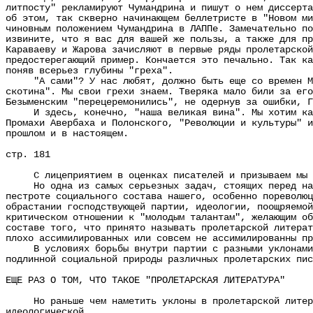
литпосту" рекламируют Чумандрина и пишут о нем диссерта
об этом, так скверно начинающем беллетристе в "Новом ми
чиновным положением Чумандрина в ЛАППе. Замечательно по
извините, что я вас для вашей же пользы, а также для пр
Караваеву и Жарова зачисляют в первые ряды пролетарской
предостерегающий пример. Кончается это печально. Так ка
поняв всерьез глубины "греха".
"А сами"? У нас любят, должно быть еще со времен Моск
скотина". Мы свои грехи знаем. Тверяка мало били за его
Безыменским "перецеремонились", не одернув за ошибки, Г
И здесь, конечно, "наша великая вина". Мы хотим как р
Промахи Авербаха и Полонского, "Революции и культуры" и
прошлом и в настоящем.
стр. 181
С лицеприятием в оценках писателей и призываем мы бор
Но одна из самых серьезных задач, стоящих перед нами,
пестроте социального состава нашего, особенно пореволюц
обрастании господствующей партии, идеологии, поощряемой
критическом отношении к "молодым талантам", желающим об
составе того, что принято называть пролетарской литерат
плохо ассимилированных или совсем не ассимилированны пр
В условиях борьбы внутри партии с разными уклонами, в
подлинной социальной природы различных пролетарских пис
ЕЩЕ РАЗ О ТОМ, ЧТО ТАКОЕ "ПРОЛЕТАРСКАЯ ЛИТЕРАТУРА"
Но раньше чем наметить уклоны в пролетарской литерату
идеологической