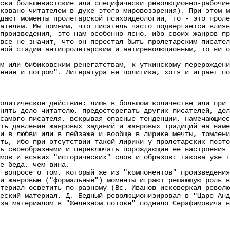
ски большевистские или специфически революционно-рабочие
ковано читателем в духе этого мировоззрения). При этом м
дают моменты пролетарской психоидеологии, то - это проле
лям. Мы помним, что писатель часто подвергается влияни
произведения, это нам особенно ясно, ибо своих жанров пр
все не значит, что он перестал быть пролетарским писател
ной стадии антипролетарским и антиреволюционным, то ни о
ли бибиковским ренегатствам, к уткинскому перерождению
ение и погром". Литература не политика, хотя и играет по
олитическое действие: лишь в большом количестве или при 
нять дело читателю, предостерегать других писателей, дел
самого писателя, вскрывая опасные тенденции, намечающиес
давление жанровых заданий и жанровых традиций на намер
и в любви или в пейзаже и вообще в лирике мечты, томлени
ть, ибо при отсутствии такой лирики у пролетарских поэто
ь своеобразными и переключать порождающие ее настроения 
 и всяких "исторических" слов и образов: такова уже тр
е беда, чем вина.
просе о том, который же из "компонентов" произведения:
и жанровые ("формальные") моменты играют решающую роль в
иал осветить по-разному (Вс. Иванов исковеркал революц
еский материал, Д. Бедный революционизировал в "Царе Анд
за материалом в "Железном потоке" подняло Серафимовича н