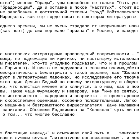
ство") многие "брады", увы способные не только "быть уст
"брадоносцам". Да и оставив в покое "маститых", стоит вс
не разоблачен в достаточной степени "труд" Войтоловского
Мирецкого, как еще гордо носит в некоторых литературных
его времени, мы не очень страдали от непризнания новых
(как поэт) до сих пор мало "признан" в Москве, и находят
е мастерских литературных произведений современности - "
и, не подлежащие ни критике, ни настоящему истолковани
м писателем, кто-то угодливо подсказал, что и в прошлом
ь Горького). И никто не задумался о сложном взаимодейст
емократического беллетриста к такой вершине, как "Железн
руют в литературных лавочках, но исследование его творче
этов один Демьян Бедный по своему литературному и общест
ко, что клясться именем его клянутся, а о нем, как о поэ
вы. Также чаще Фурманову и Неверову, как "иже во святых,
ях интеллигента - народника и анархиста - к пролетарском
короспелыми оценками, особенно положительными. Легко п
о мещанина и безграмотного виршеслагателя! Даже Малашкин
 санитарии. Объявили Евдокимова за "Колокола" чуть ли не
 о том... что многие бесславно
я блестящие надежды" и отыскивая свой путь в... эпигонст
 в лучшем случае "литературно-организационным", и дохо