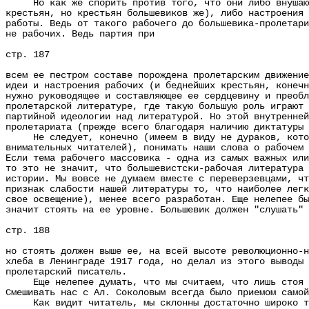
Но как же спорить против того, что они либо внушают б
крестьян, но крестьян большевиков же), либо настроения 
работы. Ведь от такого рабочего до большевика-пролетари
не рабочих. Ведь партия при
стр. 187
всем ее пестром составе порождена пролетарским движение
идеи и настроения рабочих (и беднейших крестьян, конечн
нужно руководящее и составляющее ее сердцевину и преобл
пролетарской литературе, где такую большую роль играют 
партийной идеологии над литературой. Но этой внутренней
пролетариата (прежде всего благодаря наличию диктатуры 
Не следует, конечно (имеем в виду не дураков, которым
внимательных читателей), понимать наши слова о рабочем 
Если тема рабочего массовика - одна из самых важных или
то это не значит, что большевистски-рабочая литература 
истории. Мы вовсе не думаем вместе с переверзевцами, чт
признак слабости нашей литературы то, что наиболее легк
свое освещение), менее всего разработан. Еще нелепее бы
значит стоять на ее уровне. Большевик должен "слушать" 
стр. 188
но стоять должен выше ее, на всей высоте революционно-н
хлеба в Ленинграде 1917 года, но делал из этого выводы 
пролетарский писатель.
Еще нелепее думать, что мы считаем, что лишь стоя у с
Смешивать нас с Ал. Соколовым всегда было приемом самой
Как видит читатель, мы склонны достаточно широко толк