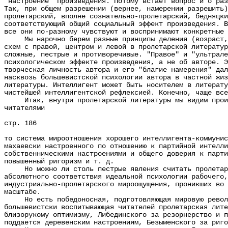
"настроение" произведения. Потому встает вопрос и о раз
Так, при общем разрешении (вернее, намерении разрешить)
пролетарский, вполне сознательно-пролетарский, бедняцки
соответствующий общий социальный эффект произведения. В
все они по-разному чувствуют и воспринимают конкретные 
Мы нарочно берем разные принципы деления (возраст, со
схем с правой, центром и левой в пролетарской литератур
сложные, пестрые и противоречивые. "Правое" и "ультрале
психологическом эффекте произведения, а не об авторе. Э
творческая личность автора и его "благие намерения" дал
насквозь большевистской психологии автора в частной жиз
литературы. Интеллигент может быть носителем в литерату
чистейшей интеллигентской рефлексией. Конечно, чаще все
Итак, внутри пролетарской литературы мы видим произве
читателями
стр. 186
то система мироотношения хорошего интеллигента-коммунис
махаевски настроенного по отношению к партийной интелли
собственническими настроениями и общего доверия к парти
повышенный ригоризм и т. д.
Но можно ли столь пестрые явления считать пролетарско
абсолютного соответствия идеальной психологии рабочего,
индустриально-пролетарского мироощущения, проникших во 
масштабе.
Но есть победоносная, подготовляющая мировую революци
большевистски воспитывающая читателей пролетарская лите
близорукому оптимизму, Либединского за резорнерство и п
поддается деревенским настроениям, Безыменского за риго