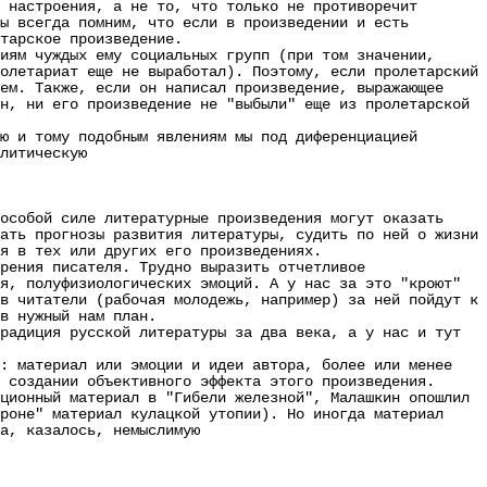
 настроения, а не то, что только не противоречит
ы всегда помним, что если в произведении и есть
тарское произведение.
ям чуждых ему социальных групп (при том значении,
олетариат еще не выработал). Поэтому, если пролетарский
ем. Также, если он написал произведение, выражающее
н, ни его произведение не "выбыли" еще из пролетарской
 и тому подобным явлениям мы под диференциацией
литическую
особой силе литературные произведения могут оказать
ать прогнозы развития литературы, судить по ней о жизни
я в тех или других его произведениях.
ения писателя. Трудно выразить отчетливое
я, полуфизиологических эмоций. А у нас за это "кроют"
в читатели (рабочая молодежь, например) за ней пойдут к
в нужный нам план.
адиция русской литературы за два века, а у нас и тут
 материал или эмоции и идеи автора, более или менее
 создании объективного эффекта этого произведения.
ионный материал в "Гибели железной", Малашкин опошлил
роне" материал кулацкой утопии). Но иногда материал
а, казалось, немыслимую