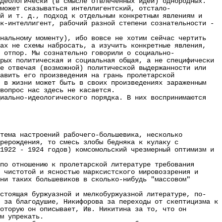
идеологически (в смысле отвлеченных идей) однородных.
может сказываться интеллигентский, отстало-
й и т. д., подход к отдельным конкретным явлениям и
к-интеллигент, рабочий разной степени сознательности -
альному моменту), ибо вовсе не хотим сейчас чертить
дах не схемы набросать, а изучить конкретные явления,
 отпор. Мы сознательно говорили о социально-
рых политическая и социальная общая, а не специфически
не отвечая (возможной) политической выдержанности или
авить его произведения на грань пролетарской
к в жизни может быть в своих произведениях зараженным
вопрос нас здесь не касается.
ально-идеологического порядка. В них воспринимаются
стема настроений рабочего-большевика, несколько
рерождения, то смесь злобы бедняка к кулаку с
1922 - 1924 годов) комсомольский чрезмерный оптимизм и
о отношению к пролетарской литературе требования
 чистотой и ясностью марксистского мировоззрения и
ни таких большевиков в сколько-нибудь "массовом"
тоящая буржуазной и мелкобуржуазной литературе, по-
 за благодушие, Никифорова за переходы от скептицизма к
оторую он описывает, Ив. Никитина за то, что он
м упрекать.