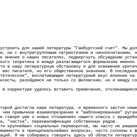
роить для нашей литературы "Гамбургский счет". Мы долж
и, ни с внутригрупповым патриотизмом и чинопочитанием, н
е мнения о наших писателях, подвергнуть обсуждению устан
кого теоретика и вождя разлагающегося формализма именно 
ти в нашу литературную обстановку и для освежения критич
 вес писателя, но его общественное значение. В последнее
тетическое", воспитывающее литературный вкус влияние на 
исты, разойдемся не только со Шкловским, но и между со
корректуре удалось вставить примечания, откликающиеся 
торой достигла наша литература, и временного застоя наше
 чем привычное взаимопрезрение и "шаблонированная" руган
е говоря уже о новых отношениях нашего класса с враждебн
а, "чистка", переквалификация собственных рядов.
крупнейших социальных переворотов, мы часто не решаемс
ешимости в принципиальнейших вопросах, часто склонны к ф
аций. Я не собираюсь говорить здесь об области литератур