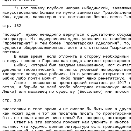
_______________
*1 Вот почему глубоко неправ Либединский, заявляющий 
искусствознанию больше не нужно заниматься "разоблачени
Как, однако, характерна эта постоянная боязнь всего "к
стр. 182
"породе", нужно ненадолго вернуться к достаточно обсужд
литература. Мы подчеркиваем здесь указание на неизбежно
"пролетариат" и тем более "пролетарская идеология", то,
сущности общереволюционные, хотя и с оттенком "марксизм
поэтами.
В наше время, если отложить в сторону необходимый ист
в виду, говоря о Горьком как представителе пролетарског
Бибик, который был заядлым меньшевиком, мог считаться
довольно теоретический, не легко уловимый непосредствен
твердости передовых рабочих. Но в условиях открытого пе
Бибик либо почти молчит, либо пишет явно ренегатскую, ч
Ляшко - несомненно пролетарский писатель до 1917 года
остро, и борьба за хлеб особо обостряла ляшковскую нена
Ляшко) или махаевец по существу (Бессалько) или плохой 
стр. 183
писателями в свое время и не смогли бы быть ими в друго
как может один и тот же писатель писать то пролетарские
быть не пролетарским писателем? Вот вопросы, встающие п
Ответ на эти вопросы поможет нам уяснить и многое в с
истине, что художественная литература есть произведение