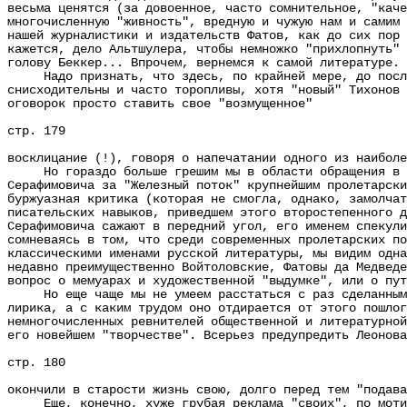
весьма ценятся (за довоенное, часто сомнительное, "каче
многочисленную "живность", вредную и чужую нам и самим 
нашей журналистики и издательств Фатов, как до сих пор 
кажется, дело Альтшулера, чтобы немножко "прихлопнуть" 
голову Беккер... Впрочем, вернемся к самой литературе.
Надо признать, что здесь, по крайней мере, до последн
снисходительны и часто торопливы, хотя "новый" Тихонов 
оговорок просто ставить свое "возмущенное"
стр. 179
восклицание (!), говоря о напечатании одного из наиболе
Но гораздо больше грешим мы в области обращения в мощ
Серафимовича за "Железный поток" крупнейшим пролетарски
буржуазная критика (которая не смогла, однако, замолчат
писательских навыков, приведшем этого второстепенного д
Серафимовича сажают в передний угол, его именем спекули
сомневаясь в том, что среди современных пролетарских по
классическими именами русской литературы, мы видим одна
недавно преимущественно Войтоловские, Фатовы да Медведе
вопрос о мемуарах и художественной "выдумке", или о пут
Но еще чаще мы не умеем расстаться с раз сделанными с
лирика, а с каким трудом оно отдирается от этого пошлог
немногочисленных ревнителей общественной и литературной
его новейшем "творчестве". Всерьез предупредить Леонова
стр. 180
окончили в старости жизнь свою, долго перед тем "подава
Еще, конечно, хуже грубая реклама "своих", по мотивам