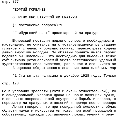
стр. 177
ГЕОРГИЙ ГОРБАЧЕВ
О ПУТЯХ ПРОЛЕТАРСКОЙ ЛИТЕРАТУРЫ
(К постановке вопроса)*1
"Гамбургский счет" пролетарской литературе
Шкловский поставил недавно вопрос о необходимости уст
настоящему, не считаясь ни с установившимися репутациям
главное - с ленью и боязнью почина, пересмотреть ходячи
давно выросшим молодым. Мы обязаны принять вызов лефовс
подошел бы Шкловский. Это необходимо для внесения яснос
субъективно устанавливаемый чисто эстетический удельный
художественная сила писателя, равно как и его "чисто-эс
В оценках общественного значения писателей мы, маркс
_______________
*1 Статья эта написана в декабре 1928 года. Только в 
стр. 178
Но в условиях зрелости (хотя и очень относительной), ко
и самодовольной, хорошая драка на новых позициях лучше,
в основных вопросах нашей внутренней борьбы и споров, н
пересмотр литературных отношений и прежде всего проверк
Ленин говорил, что при невиданной смелости в области 
области науки и искусства мы тоже, при всей громадной р
собственных, однажды составленных ложных мнений и репут