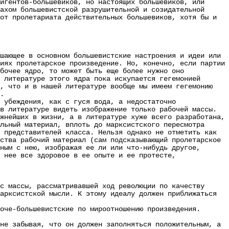
гентов-большевиков, но настоящих большевиков, или
ахом большевистской разрушительной и созидательной
от пролетариата действительных большевиков, хотя бы и
шающее в основном большевистские настроения и идеи или
иях пролетарское произведение. Но, конечно, если партии
бочее ядро, то может быть еще более нужно оно
 литературе этого ядра пока искупается гегемонией
т, что и в нашей литературе вообще мы имеем гегемонию
.
убеждения, как с гуся вода, а недостаточно
в литературе видеть изображение только рабочей массы.
жнейших в жизни, а в литературе хуже всего разработана,
льный материал, вплоть до марксистского пересмотра
 представителей класса. Нельзя однако не отметить как
ства рабочий материал (сам подсказывающий пролетарское
ным с нею, изображая ее ли или что-нибудь другое,
 нее все здоровое в ее опыте и ее протесте,
с массы, рассматривавшей ход революции по качеству
арксистской мысли. К этому идеалу должен приближаться
че-большевистские по мироотношению произведения.
е забывая, что он должен заполняться положительным, а