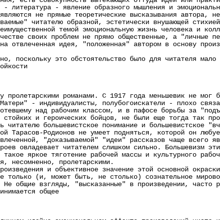
ния, есть совокупность вытекающих оттуда идей или практи
 - литература - явление образного мышления и эмоциональн
являются не прямые теоретические высказывания автора, не
ваемые" читателю образной, эстетически внушающей стихией
ущественной темой эмоциональную жизнь человека и колле
честве своих проблем не прямо общественные, а "личные пе
на отвлеченная идея, "положенная" автором в основу произ
 поскольку это обстоятельство было для читателя мало "
ойкости
у пролетарскими романами. С 1917 года меньшевик не мог б
Матери" - индивидуалисты, полубогоискатели - плохо связа
отевшему над рабочим классом, и в пафосе борьбы за "подъ
 стойких и героических бойцов, не были еще тогда так про
ь читателю большевистское понимание и большевистское "вч
ой Тарасов-Родионов не умеет подняться, которой он любуе
влеченной, "доказываемой" "идеи" рассказов чаще всего яв
роев овладевает читателем слишком сильно. Большевизм эти
кое яркое тяготение рабочей массы и культурного рабоче
я, несомненно, пролетарскими.
зведения и объективное значение этой основной окраски 
олько (и, может быть, не столько) сознательное мировоз
 Не общие взгляды, "высказанные" в произведении, часто р
инимается общее