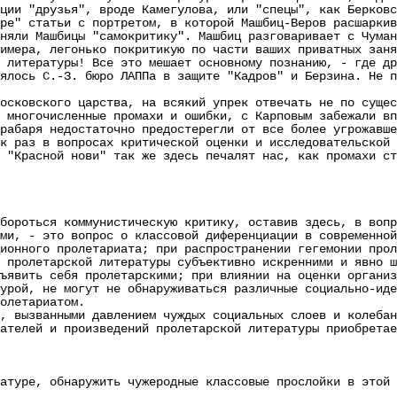
ции "друзья", вроде Камегулова, или "спецы", как Берковс
ре" статьи с портретом, в которой Машбиц-Веров расшаркив
няли Машбицы "самокритику". Машбиц разговаривает с Чума
имера, легонько покритикую по части ваших приватных заня
 литературы! Все это мешает основному познанию, - где др
ялось С.-З. бюро ЛАППа в защите "Кадров" и Берзина. Не п
овского царства, на всякий упрек отвечать не по сущест
 многочисленные промахи и ошибки, с Карповым забежали вп
рабаря недостаточно предостерегли от все более угрожавше
аз в вопросах критической оценки и исследовательской р
 "Красной нови" так же здесь печалят нас, как промахи ст
оться коммунистическую критику, оставив здесь, в вопро
 - это вопрос о классовой диференциации в современной 
ионного пролетариата; при распространении гегемонии прол
 пролетарской литературы субъективно искренними и явно 
ъявить себя пролетарскими; при влиянии на оценки организ
урой, не могут не обнаруживаться различные социально-иде
олетариатом.
ызванными давлением чуждых социальных слоев и колебани
ателей и произведений пролетарской литературы приобретае
ре, обнаружить чужеродные классовые прослойки в этой е