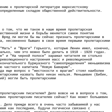
нию к пролетарской литературе марксистскому
определенным складом общественной действительности.
у о том, что же такое в наше время пролетарская
ественной жизни и борьбы меняется самое понятие
. Вряд ли могли бы мы сейчас признать пролетарскими в
а, несомненно бывших в свое время первыми пролетарскими
Мать" и "Враги" Горького, которые Ленин имел, конечно,
алько, чем это можно было делать в 1918 - 1920 годах.
" и "На черной полосе" заражал читателя не столько
 революционного настроения масс и революционной
кончательного буржуазного "самоопределения" меньшевизма
ию частного капитала "Новую Баварию".
а еще вопрос о "жестокости к врагам" стоял наиболее
етарскими назвать было никак нельзя. Меньшевик (Бибик,
ий) могли быть пролетарскими
пролетарским писателем? Дело вовсе не в вопросе о том,
вик пролетарским писателем сейчас? Как может большевик
 Дело прежде всего в очень часто забываемой у нас
емя как последнее, будучи логически связано с