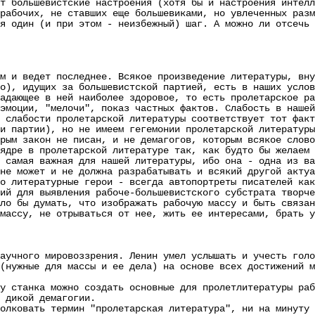
ольшевистские настроения (хотя бы и настроения интелли
рабочих, не ставших еще большевиками, но увлеченных разм
я один (и при этом - неизбежный) шаг. А можно ли отсечь 
м и ведет последнее. Всякое произведение литературы, вну
о), идущих за большевистской партией, есть в наших услов
адающее в ней наиболее здоровое, то есть пролетарское ра
эмоции, "мелочи", показ частных фактов. Слабость в нашей
 слабости пролетарской литературы соответствует тот фак
и партии), но не имеем гегемонии пролетарской литературы
 закон не писан, и не демагогов, которым всякое слово 
ядре в пролетарской литературе так, как будто бы желаем 
 самая важная для нашей литературы, ибо она - одна из ва
не может и не должна разрабатывать и всякий другой актуа
о литературные герои - всегда автопортреты писателей как
ий для выявления рабоче-большевистского субстрата творче
ло бы думать, что изображать рабочую массу и быть связан
массу, не отрываться от нее, жить ее интересами, брать у
аучного мировоззрения. Ленин умел услышать и учесть голо
(нужные для массы и ее дела) на основе всех достижений м
танка можно создать основные для пролетлитературы рабо
 дикой демагогии.
овать термин "пролетарская литература", ни на минуту н