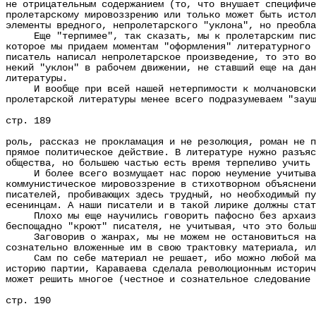
не отрицательным содержанием (то, что внушает специфиче
пролетарскому мировоззрению или только может быть истол
элементы вредного, непролетарского "уклона", но преобла
Еще "терпимее", так сказать, мы к пролетарским писате
которое мы придаем моментам "оформления" литературного 
писатель написал непролетарское произведение, то это во
некий "уклон" в рабочем движении, не ставший еще на дан
литературы.
И вообще при всей нашей нетерпимости к молчановским и
пролетарской литературы менее всего подразумеваем "зауш
стр. 189
роль, рассказ не прокламация и не резолюция, роман не п
прямое политическое действие. В литературе нужно разъяс
общества, но большею частью есть время терпеливо учить 
И более всего возмущает нас порою неумение учитывать 
коммунистическое мировоззрение в стихотворном объяснени
писателей, пробивающих здесь трудный, но необходимый пу
есенинцам. А наши писатели и в такой лирике должны стат
Плохо мы еще научились говорить пафосно без архаизмов
беспощадно "кроют" писателя, не учитывая, что это больш
Заговорив о жанрах, мы не можем не остановиться на во
сознательно вложенные им в свою трактовку материала, ил
Сам по себе материал не решает, ибо можно любой матер
историю партии, Караваева сделала революционным историч
может решить многое (честное и сознательное следование 
стр. 190