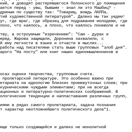
кий, и доводят растерявшегося Полонского до помещения
ается перед - увы, бывшим - знал ли это Машбиц? -
ндриным по существу так: "Товарищ, вождь ЛАППа,
тий художественной литературой". Далеко мы так уедем!
уг, где враг, где образец для подражания молодежи, где
лохо, что каялось, а плохо, что каялось поневоле и не
ву, а остроумным "изречением": "Сам - дурак и
еред. Жарова защищали, Доронина захвалили, с
й ему легкости в языке и отчасти в мыслях...
аботы над писателями стать выше групповых "злоб дня".
арого "На посту" или книг наших единомышленников в
сах оценки творчества, групповые счета.
пролетарской литературе. Это особенно важно при
етариата на идеологию близких промежуточных слоев; при
шкурническими чуждыми элементами; при не всегда
ационных и литературно-политических соображений. В
ологические тенденции и напластавания различных групп,
ями в рядах самого пролетариата, задача познания
т характер неотложнейшего политического дела*1.
ще только создающейся и далеко не монолитной