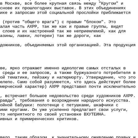
в Москве, все более крупная связь между "Кругом" и
снове их прошлогодних выставок. В этих объединениях
ике и запросам этой социальной прослойки приближается
(против "общего врага") с правым "блоком". Это
алая часть АХРР, так же как и правые группы, видят
 слоев и их настроений так же неприемлемой, как для
азины, лавки, лотереи) так же дороги, как
ожников, объединяемых этой организацией. Эта продукция
ве, ярко отражают именно идеологию самых отсталых в
 среды и ее запросов, а также буржуазного потребителя в
ой тематике, пейзажу и натюрморту. Утверждение, что это
елепо. Само собой разумеется, что здесь действуют более
мерческий характер) АХРР представил почти исключительно
 встречает большое недовольство среди художников АХРР.
равды", требования о возрождении народного искусства.
йной бабушки: полотенце с петушками, шкафчики с
тими кругами. Он уже усиленно предлагает свои услуги,
то неприятного по своей установке ВХУТЕИНА.
вных и примиренческих критиков.
ело, таким образом, к значительному оживлению правых и