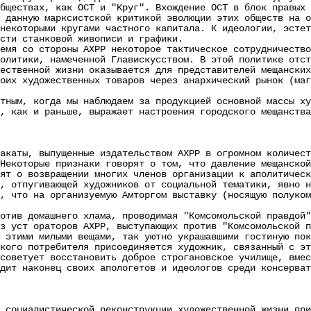
бществах, как ОСТ и "Круг". Вхождение ОСТ в блок правых 
 данную марксистской критикой эволюции этих обществ на о
некоторыми кругами частного капитала. К идеологии, эстет
сти станковой живописи и графики.
 со стороны АХРР некоторое тактическое сотрудничество 
олитики, намеченной Главискусством. В этой политике отст
ественной жизни оказывается для представителей мещанских
оих художественных товаров через анархический рынок (маг
м, когда мы наблюдаем за продукцией основной массы худ
, как и раньше, выражает настроения городского мещанства
акаты, выпущенные издательством АХРР в огромном количест
Некоторые признаки говорят о том, что давление мещанской
ят о возвращении многих членов организации к аполитическ
, отпугивающей художников от социальной тематики, явно н
, что на организуемую Амторгом выставку (носящую полуком
в домашнего хлама, проводимая "Комсомольской правдой",
з уст ораторов АХРР, выступающих против "Комсомольской п
ими милыми вещами, так уютно украшавшими гостиную поко
кого потребителя присоединяется художник, связанный с э
советует восстановить доброе строгановское училище, вмес
 наконец своих апологетов и идеологов среди консервати
циалистической реконструкции художественной жизни прив