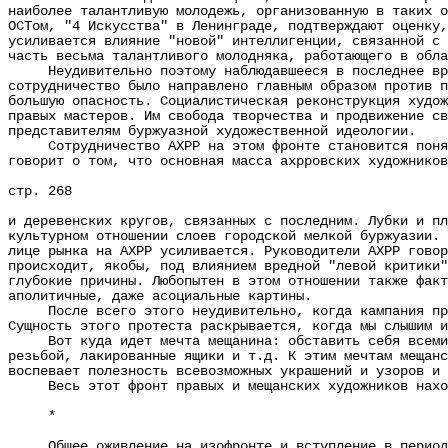
наиболее талантливую молодежь, организованную в таких о
ОСТом, "4 Искусства" в Ленинграде, подтверждают оценку,
усиливается влияние "новой" интеллигенции, связанной с 
часть весьма талантливого молодняка, работающего в обла
Неудивительно поэтому наблюдавшееся в последнее время
сотрудничество было направлено главным образом против п
большую опасность. Социалистическая реконструкция худож
правых мастеров. Им свобода творчества и продвижение св
представителям буржуазной художественной идеологии.
Сотрудничество АХРР на этом фронте становится понятны
говорит о том, что основная масса ахрровских художников
стр. 268
и деревенских кругов, связанных с последним. Лубки и пл
культурном отношении слоев городской мелкой буржуазии. 
лице рынка на АХРР усиливается. Руководители АХРР говор
происходит, якобы, под влиянием вредной "левой критики"
глубокие причины. Любопытен в этом отношении также факт
аполитичные, даже асоциальные картины.
После всего этого неудивительно, когда кампания проти
Сущность этого протеста раскрывается, когда мы слышим и
Вот куда идет мечта мещанина: обставить себя всеми эт
резьбой, лакированные ящики и т.д. К этим мечтам мещанс
воспевает полезность всевозможных украшений и узоров и 
Весь этот фронт правых и мещанских художников находит
*
Общее оживление на изофронте и вступление в период со