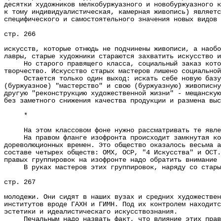
десятки художников мелкобуржуазного и новобуржуазного к
к тому индивидуалистическая, камерная живопись) являетс
специфического и самостоятельного значения новых видов 
стр. 266
искусств, которые отнюдь не подчинены живописи, а наобо
лавры, старые художники стараются захватить искусство 
Но старого правящего класса, социальный заказ которог
творчество. Искусство старых мастеров лишено социальной
Остается только один выход: искать себе новую базу в 
(буржуазное) "мастерство" и свою (буржуазную) живописну
другую "реконструкцию художественной жизни" - мещанскую
без заметного снижения качества продукции и размена выс
*
На этом классовом фоне нужно рассматривать те явления
На правом фланге изофронта происходит замкнутая консо
дореволюционных времен. Это общество оказалось весьма а
составе четырех обществ: ОМХ, ОСР, "4 Искусства" и ОСТ.
правых группировок на изофронте надо обратить внимание 
В руках мастеров этих группировок, наряду со старыми
стр. 267
молодежи. Они сидят в наших вузах и средних художествен
институтов вроде ГАХН и ГИМН. Под их контролем находитс
эстетики и идеалистическаго искусствознания.
Печальным надо назвать факт, что влияние этих правых 