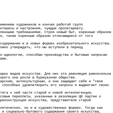
жением художников и кончая работой групп
нтересы и настроения, чуждые пролетариату.
енными требованиями. Строя новый быт, коренным образом
во, также коренным образом отличающееся от того
одержании и в новых формах изобразительного искусства.
ожно утверждать, что мы вступили в период
-идеологии, способам производства и бытовым запросам
ами.
рых видов искусства. Для них эта революция равносильна
орого они росли в буржуазном обществе.
рским, антикультурным, и они защищают себя и "свое
 способных удовлетворить его запросы и выдвигает своих
яга к ней части старой и новой интеллигенции,
совые переплеты, указанные в резолюции ЦК партии о
реконструкции искусства, представители старой
итических, но и в художественных формах. Тогда как
 и социально-бытового содержания своего искусства,