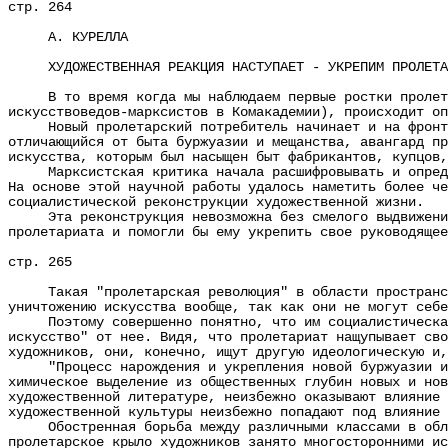
стр. 264
А. КУРЕЛЛА
ХУДОЖЕСТВЕННАЯ РЕАКЦИЯ НАСТУПАЕТ - УКРЕПИМ ПРОЛЕТА
В то время когда мы наблюдаем первые ростки пролетарс
искусствоведов-марксистов в Комакадемии), происходит оп
Новый пролетарский потребитель начинает и на фронте и
отличающийся от быта буржуазии и мещанства, авангард пр
искусства, которым был насыщен быт фабрикантов, купцов,
Марксистская критика начала расшифровывать и определя
На основе этой научной работы удалось наметить более че
социалистической реконструкции художественной жизни.
Эта реконструкция невозможна без смелого выдвижения н
пролетариата и помогли бы ему укрепить свое руководящее
стр. 265
Такая "пролетарская революция" в области пространстве
уничтожению искусства вообще, так как они не могут себе
Поэтому совершенно понятно, что им социалистическая р
искусство" от нее. Видя, что пролетариат нащупывает сво
художников, они, конечно, ищут другую идеологическую и,
"Процесс нарождения и укрепления новой буржуазии и не
химическое выделение из общественных глубин новых и нов
художественной литературе, неизбежно оказывают влияние 
художественной культуры неизбежно попадают под влияние 
Обостренная борьба между различными классами в област
пролетарское крыло художников занято многосторонними ис