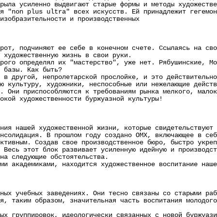
рыла усиленно выдвигают старые формы и методы художестве
я "non plus ultra" всех искусств. Ей принадлежит гегемон
изобразительности и производственных
рот, подчиняют ее себе в конечном счете. Ссылаясь на сво
и художественную жизнь в свои руки.
о определял их "мастерство", уже нет. Рябушинские, Мор
 базы. Как быть?
другой, непролетарской прослойке, и это действительно 
ю культуру, художники, неспособные или нежелающие дейст
. Они приспособляются к требованиям рынка мелкого, малок
окой художественности буржуазной культуры!
 нашей художественной жизни, которые свидетельствуют о
лидация. В прошлом году создано ОМХ, включающее в себя
ктивным. Создав свое производственное бюро, быстро укреп
 Весь этот блок развивает усиленную идейную и производст
на следующие обстоятельства.
 академиками, находится художественное воспитание наше
ных учебных заведениях. Они тесно связаны со старыми раб
я, таким образом, значительная часть воспитания молодого
группировок, идеологически связанных с новой буржуазие