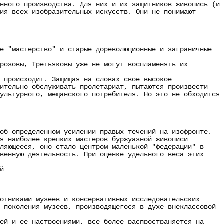
нного производства. Для них и их защитников живопись (и
ия всех изобразительных искусств. Они не понимают
е "мастерство" и старые дореволюционные и заграничные
озовы, Третьяковы уже не могут воспламенять их
происходит. Защищая на словах свое высокое
вительно обслуживать пролетариат, пытаются произвести
ультурного, мещанского потребителя. Но это не обходится
б определенном усилении правых течений на изофронте.
 наиболее крепких мастеров буржуазной живописи
ляющееся, оно стало центром маленькой "федерации" в
венную деятельность. При оценке удельного веса этих
й
отниками музеев и консервативных исследовательских
 поколения музеев, производящегося в духе внеклассовой
й и ее настроениями, все более распространяется на