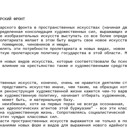
РСКИЙ ФРОНТ
кого фронта в пространственных искусствах (начиная дви
ределенная консолидация художественных сил, выражающих и
зобразительных искусств выступать со все более определ
олетариата желает в этом быту видеть свое новое искусст
 помещиков, чиновников и мещан.
ть эти потребности пролетариата в новых видах, новом с
ткую пролетарскую политику государства в этой области. М
овых видов искусства, которые соответствовали бы психо
 влияние на крестьянство также и художественными средств
нных искусств, конечно, очень не нравится деятелям ста
 представить искусство иначе, чем таким, на образцах кот
еконструкция художественной жизни кажется чем-то варва
ю художественную политику, начинает отбирать художников,
 может быть, и материальную базу.
избежная, хотя на первых порах не всегда осознанная, т
ых идеологических агентов этой буржуазии" - все эти клас
на художественную жизнь. Сопротивляясь социалистической 
этих чуждых классовых сил.
и пространственных искусств выражается не только в пол
каниями новых форм и видов для выражения нового идейного