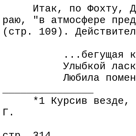
Итак, по Фохту, Дем
раю, "в атмосфере пред
(стр. 109). Действител
...бегущая ко
Улыбкой ласково
Любила поменять
_______________
*1 Курсив везде, гд
Г.
стр. 314