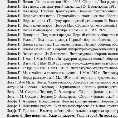
Ионов И. Ленин. Ленин в поэзии 1924 - 1925: Сборник / Под редакц
Ионов И. На заводе. Литературный альманах. Пб. Пролеткульт. 1918
Ионов И. На заводе. Трибуна Пролеткульта: Сборник стихотворений п
Ионов И. Первомайская песнь. Первомайский звон: 1-ое мая: Сборн
Ионов И. Первые цветы: (Трибуну пролетарской революции В. Волода
Ионов И. Песня коммунаров. Первое Мая: Сборник стихотворений. 
Ионов И. Песня коммунаров. Октябрь в поэзии. Л. ГИЗ. 1924
Ионов И. Прощание. Под знамя правды: Первый сборник общества про
Ионов И. Рядовой. Под знамя правды: Первый сборник общества про
Ионов И. Цветы казненных. Под знамя правды: Первый сборник обще
Ионов И. Цветы казненных. Сборник литературно-художественных р
Ионов И. Эсксельсиор: Из Лонгфелло. Литературный сборник памяти
Ионов П. 1-мая. 1 Мая 1919 г.: Литературно-художественный сборни
Ионов П. В пути!. 1 Мая 1919 г.: Литературно-художественный сборн
Ионов П. Грядущий хам. 1 Мая 1919 г.: Литературно-художественный
Ионов П. Мы с майским солнечным лучом... 1 Мая 1919 г.: Литерату
Ионов П. Перед расстрелом. 1 Мая 1919 г.: Литературно-художестве
Иост Г. Ave Maria. Певцы Человеческого: Хрестоматия немецкого экс
Иотуни М. Любовь / Перевод Э. Торниайнена. Сборник финляндской л
Иотуни М. Смерть / Перевод О. Вальстрема. Сборник финляндской ли
Иотуни М. Соседи / Перевод О. Вальстрема. Сборник финляндской ли
Иоффе Т. Америка: Предисловие. Первый кооперативный сборник свир
Иоффе Т. Нечаянная радость. В плену небоскребов: Альманах кружк
Иоффе Т. Три ночи. В плену небоскребов: Альманах кружка пролета
Иохвед Л. Две новеллы. Удар за ударом. Удар второй Литературн