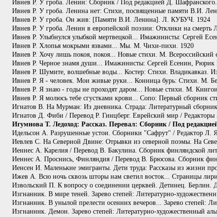
Ивнев Р. У гроба. Ленин: Сборник / Под редакцией Д. Шафранского.
Ивнев Р. У гроба. Ленина нет: Стихи, посвященные памяти В.И. Ле
Ивнев Р. У гроба. Он жив: [Памяти В.И. Ленина]. Л. КУБУЧ. 1924
Ивнев Р. У гроба. Ленин в европейской поэзии: Отклики на смерть 
Ивнев Р. Улыбнулся улыбкой мертвецкой... Имажинисты: Сергей Ес
Ивнев Р. Хлопья мокрыми язвами... Мы. М. Чихи-пихи. 1920
Ивнев Р. Хочу лишь покоя, покоя... Новые стихи. М. Всероссийский с
Ивнев Р. Черное знамя души... Имажинисты: Сергей Есенин, Рюри
Ивнев Р. Шумите, волшебные воды... Костер: Стихи. Владикавказ. И
Ивнев Р. Я - человек. Мои живые руки... Конница бурь: Стихи. М. Бе
Ивнев Р. Я знаю - годы не проходят даром... Новые стихи. М. Книгои
Ивнев Р. Я молюсь тебе сгустками крови... Сопо: Первый сборник стих
Игнатов В. На Мурман: Из дневника. Страда: Литературный сборник.
Игнатов Д. Фиби / Перевод Р. Гинцберг. Еврейский мир / Редакторы 
Игумнова Т. Ледоход: Рассказ. Перевал: Сборник / Под редакцией А
Идельсон А. Разрушенные устои. Сборники "Сафрут" / Редактор Л. Яф
Иевлев С. На Северной Двине: Отрывки из северной поэмы. На Север
Иеннес А. Карелия / Перевод В. Бакулина. Сборник финляндской лите
Иеннес А. Проснись, Финляндия / Перевод В. Брюсова. Сборник финл
Иенсен И. Маленькие эмигранты. Дети труда: Рассказы из жизни про
Ижев А. Всю ночь сквозь шторы нам светил восток... Страницы лир
Извольский П. К вопросу о соединении церквей. Детинец. Берлин. Д
Изгнанник. В мире теней. Зарево степей: Литературно-художественн
Изгнанник. В унылой прелести осенних вечеров... Зарево степей: Л
Изгнанник. Демон. Зарево степей: Литературно-художественный альм