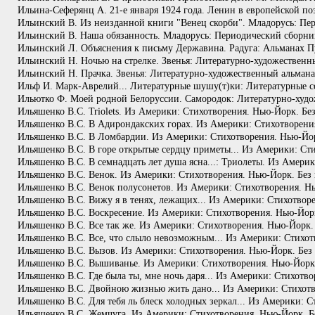
Ильина-Сеферянц А. 21-е января 1924 года. Ленин в европейской по
Ильинский В. Из неизданной книги "Венец скорби". Младорусь: Пери
Ильинский В. Наша обязанность. Младорусь: Периодический сборник 
Ильинский Л. Объяснения к письму Державина. Радуга: Альманах Пу
Ильинский Н. Ночью на стрелке. Звенья: Литературно-художественн
Ильинский Н. Прачка. Звенья: Литературно-художественный альмана
Ильф И. Марк-Аврелий... Литературные шушу(т)ки: Литературные се
Ильютко Ф. Моей родной Белоруссии. Самородок: Литературно-худож
Ильяшенко В.С. Triolets. Из Америки: Стихотворения. Нью-Йорк. Без
Ильяшенко В.С. В Адирондакских горах. Из Америки: Стихотворения
Ильяшенко В.С. В Ломбардии. Из Америки: Стихотворения. Нью-Йорк
Ильяшенко В.С. В горе открытые сердцу приметы... Из Америки: Сти
Ильяшенко В.С. В семнадцать лет душа ясна...: Триолеты. Из Америк
Ильяшенко В.С. Венок. Из Америки: Стихотворения. Нью-Йорк. Без и
Ильяшенко В.С. Венок полусонетов. Из Америки: Стихотворения. Нью-
Ильяшенко В.С. Вижу я в тенях, лежащих... Из Америки: Стихотворе
Ильяшенко В.С. Воскресение. Из Америки: Стихотворения. Нью-Йорк.
Ильяшенко В.С. Все так же. Из Америки: Стихотворения. Нью-Йорк. 
Ильяшенко В.С. Все, что слыло невозможным... Из Америки: Стихотв
Ильяшенко В.С. Вызов. Из Америки: Стихотворения. Нью-Йорк. Без 
Ильяшенко В.С. Вышиванье. Из Америки: Стихотворения. Нью-Йорк. 
Ильяшенко В.С. Где была ты, мне ночь даря... Из Америки: Стихотво
Ильяшенко В.С. Двойною жизнью жить дано... Из Америки: Стихотво
Ильяшенко В.С. Для тебя ль блеск холодных зеркал... Из Америки: С
Ильяшенко В.С. Жемчуга. Из Америки: Стихотворения. Нью-Йорк. Бе