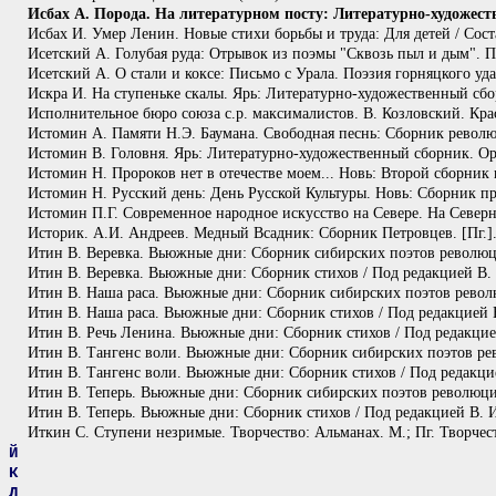
Исбах А. Порода. На литературном посту: Литературно-художест
Исбах И. Умер Ленин. Новые стихи борьбы и труда: Для детей / Соста
Исетский А. Голубая руда: Отрывок из поэмы "Сквозь пыл и дым". П
Исетский А. О стали и коксе: Письмо с Урала. Поэзия горняцкого у
Искра И. На ступеньке скалы. Ярь: Литературно-художественный сбо
Исполнительное бюро союза с.р. максималистов. В. Козловский. Кра
Истомин А. Памяти Н.Э. Баумана. Свободная песнь: Сборник револ
Истомин В. Головня. Ярь: Литературно-художественный сборник. Ор
Истомин Н. Пророков нет в отечестве моем... Новь: Второй сборник
Истомин Н. Русский день: День Русской Культуры. Новь: Сборник пр
Истомин П.Г. Современное народное искусство на Севере. На Северн
Историк. А.И. Андреев. Медный Всадник: Сборник Петровцев. [Пг.]. 
Итин В. Веревка. Вьюжные дни: Сборник сибирских поэтов революци
Итин В. Веревка. Вьюжные дни: Сборник стихов / Под редакцией В. 
Итин В. Наша раса. Вьюжные дни: Сборник сибирских поэтов револю
Итин В. Наша раса. Вьюжные дни: Сборник стихов / Под редакцией В
Итин В. Речь Ленина. Вьюжные дни: Сборник стихов / Под редакцие
Итин В. Тангенс воли. Вьюжные дни: Сборник сибирских поэтов рев
Итин В. Тангенс воли. Вьюжные дни: Сборник стихов / Под редакцие
Итин В. Теперь. Вьюжные дни: Сборник сибирских поэтов революции 
Итин В. Теперь. Вьюжные дни: Сборник стихов / Под редакцией В. И
Иткин С. Ступени незримые. Творчество: Альманах. М.; Пг. Творчест
Й
К
Л