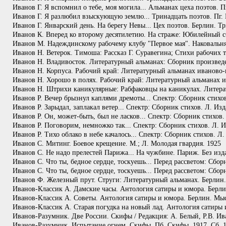
Иванов Г. Я вспомнил о тебе, моя могила... Альманах цеха поэтов. Пг
Иванов Г. Я разлюбил взыскующую землю... Тринадцать поэтов. Пг. Б
Иванов Г. Январский день. На берегу Невы... Цех поэтов. Берлин. Тр
Иванов К. Вперед ко второму десятилетию. На страже: Юбилейный с
Иванов М. Надеждинскому рабочему клубу "Первое мая". Наковальн
Иванов Н. Ветерок. Тимоша: Рассказ Г. Суравегина; Стихи рабочих
Иванов Н. Владивосток. Литературный альманах: Сборник произведе
Иванов Н. Корпуса. Рабочий край: Литературный альманах иваново-в
Иванов Н. Хорошо в полях. Рабочий край: Литературный альманах ив
Иванов Н. Штрихи каникулярные: Рабфаковцы на каникулах. Литерат
Иванов Р. Вечер брызнул каплями дремоты... Спектр: Сборник стихов
Иванов Р. Зарыдал, заплакал ветер... Спектр: Сборник стихов. Л. Из
Иванов Р. Он, может-быть, был не ласков... Спектр: Сборник стихов.
Иванов Р. Поговорим, немножко так... Спектр: Сборник стихов. Л. И
Иванов Р. Тихо облако в небе качалось... Спектр: Сборник стихов. Л
Иванов С. Митинг. Боевое крещение. М.; Л. Молодая гвардия. 1925
Иванов С. Не надо прелестей Парижа... На чужбине. Париж. Без изда
Иванов С. Что ты, бедное сердце, тоскуешь... Перед рассветом: Сб
Иванов С. Что ты, бедное сердце, тоскуешь... Перед рассветом: Сб
Иванов Ф. Железный прут. Струги: Литературный альманах. Берлин.
Иванов-Классик А. Дамские часы. Антология сатиры и юмора. Берли
Иванов-Классик А. Советы. Антология сатиры и юмора. Берлин. Мыс
Иванов-Классик А. Старая погудка на новый лад. Антология сатиры 
Иванов-Разумник. Две России. Скифы / Редакция: А. Белый, Р.В. Ива
Иванов-Разумник. Испытание огнем. Скифы. Пб. Скифы. 1917. Сб. 