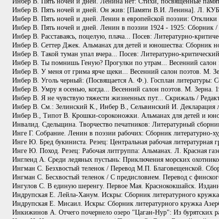
Инбер В. Пять ночей и дней. Ленина нет: Стихи, посвященные памя
Инбер В. Пять ночей и дней. Он жив: [Памяти В.И. Ленина]. Л. КУ
Инбер В. Пять ночей и дней. Ленин в европейской поэзии: Отклики 
Инбер В. Пять ночей и дней. Ленин в поэзии 1924 - 1925: Сборник /
Инбер В. Расставаясь, поцелую, плача... Посев: Литературно-критич
Инбер В. Сеттер Джек. Альманах для детей и юношества: Сборник 
Инбер В. Такой туман упал вчера... Посев: Литературно-критический
Инбер В. Ты помнишь Геную? Прогулки по утрам... Весенний салон п
Инбер В. У меня от грима ярче щеки... Весенний салон поэтов. М. З
Инбер В. Уголь черный: (Посвящается А. Ф.). Госплан литературы: С
Инбер В. Умру я осенью, когда... Весенний салон поэтов. М. Зерна. 
Инбер В. Я не чувствую тяжести жизненных пут... Скрижаль / Редакт
Инбер В. См.: Зелинский К., Инбер В., Сельвинский И. Декларация л
Инбер В., Типот В. Крошки-сороконожки. Альманах для детей и юн
Инвалид. Сдельщина. Творчество печатников: Литературный сборник
Инге Г. Собрание. Ленин в поэзии рабочих: Сборник литературно-ху
Инге Ю. Бред букиниста. Резец: Центральная рабочая литературная г
Инге Ю. Поход. Резец: Рабочая литгруппа: Альманах. Л. Красная газе
Ингленд А. Среди ледяных пустынь: Приключения морских охотников
Ингман С. Безхвостый теленок / Перевод М.П. Благовещенской. Сбор
Ингман С. Бесхвостый теленок / С предисловием. Перевод с финског
Ингулов С. В единую шеренгу. Первое Мая. Краснококшайск. Издани
Индрупская Е. Лейла-Ханум. Искры: Сборник литературного кружка А
Индрупская Е. Мисаил. Искры: Сборник литературного кружка Азерба
Инкижинов А. Отчего почернело озеро "Цаган-Нур": Из бурятских ра