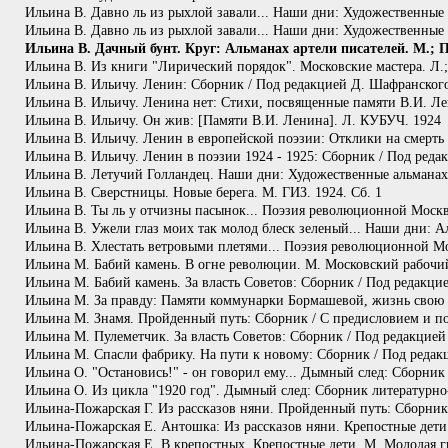
Ильина В. Давно ль из рыхлой завали... Наши дни: Художественные а
Ильина В. Давно ль из рыхлой завали... Наши дни: Художественные а
Ильина В. Дачный бунт. Круг: Альманах артели писателей. М.; Пб.
Ильина В. Из книги "Лирический порядок". Московские мастера. Л.; 
Ильина В. Ильичу. Ленин: Сборник / Под редакцией Д. Шафранского
Ильина В. Ильичу. Ленина нет: Стихи, посвященные памяти В.И. Ле
Ильина В. Ильичу. Он жив: [Памяти В.И. Ленина]. Л. КУБУЧ. 1924
Ильина В. Ильичу. Ленин в европейской поэзии: Отклики на смерть 
Ильина В. Ильичу. Ленин в поэзии 1924 - 1925: Сборник / Под редак
Ильина В. Летучий Голландец. Наши дни: Художественные альманахи.
Ильина В. Сверстницы. Новые берега. М. ГИЗ. 1924. Сб. 1
Ильина В. Ты ль у отчизны пасынок... Поэзия революционной Москв
Ильина В. Ужели глаз моих так молод блеск зеленый... Наши дни: Ал
Ильина В. Хлестать ветровыми плетями... Поэзия революционной Мо
Ильина М. Бабий камень. В огне революции. М. Московский рабочий
Ильина М. Бабий камень. За власть Советов: Сборник / Под редакц
Ильина М. За правду: Памяти коммунарки Бормашевой, жизнь свою 
Ильина М. Знамя. Пройденный путь: Сборник / С предисловием и по
Ильина М. Пулеметчик. За власть Советов: Сборник / Под редакцие
Ильина М. Спасли фабрику. На пути к новому: Сборник / Под редак
Ильина О. "Остановись!" - он говорил ему... Дымный след: Сборник
Ильина О. Из цикла "1920 год". Дымный след: Сборник литературно-х
Ильина-Пожарская Г. Из рассказов няни. Пройденный путь: Сборник
Ильина-Пожарская Е. Антошка: Из рассказов няни. Крепостные дети
Ильина-Пожарская Е. В крепостных. Крепостные дети. М. Молодая г