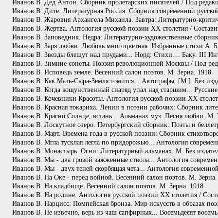
Иванов В. Дед Антон. Сборник пролетарских писателей / Под редакц
Иванов В. Дите. Литературная Россия: Сборник современной русской
Иванов В. Жаровня Архангела Михаила. Завтра: Литературно-критиче
Иванов В. Жертва. Антология русской поэзии ХХ столетия / Состави
Иванов В. Заповедник. Недра: Литературно-художественные сборники
Иванов В. Заря любви. Любовь многоцветная: Избранные стихи А. Бл
Иванов В. Звезды блещут над прудами... Норд: Стихи.... Баку. III И
Иванов В. Зимние сонеты. Поэзия революционной Москвы / Под редакци
Иванов В. Исповедь земле. Весенний салон поэтов. М. Зерна. 1918
Иванов В. Как Мать-Сыра-Земля томится... Автографы. [М.]. Без изда
Иванов В. Когда кощунственный снаряд упал над старшим... Русски
Иванов В. Кочевники Красоты. Антология русской поэзии ХХ столети
Иванов В. Красная токариха. Ленин в поэзии рабочих: Сборник лите
Иванов В. Красно Солнце, встань... Альманах муз: Песня любви. М. 
Иванов В. Лоскутное озеро. Петербургский сборник: Поэты и беллет
Иванов В. Март. Времена года в русской поэзии: Сборник стихотвор
Иванов В. Мгла тусклая легла по придорожью... Антология современ
Иванов В. Монастырь. Огни: Литературный альманах. М. Без издател
Иванов В. Мы - два грозой зажженные ствола... Антология совреме
Иванов В. Мы - двух теней скорбящая чета... Антология современно
Иванов В. На Оке - перед войной. Весенний салон поэтов. М. Зерна.
Иванов В. На кладбище. Весенний салон поэтов. М. Зерна. 1918
Иванов В. На родине. Антология русской поэзии ХХ столетия / Сост
Иванов В. Нарцисс: Помпейская бронза. Мир искусств в образах поэ
Иванов В. Не извечно, верь из чаш сапфирных... Восемьдесят восем