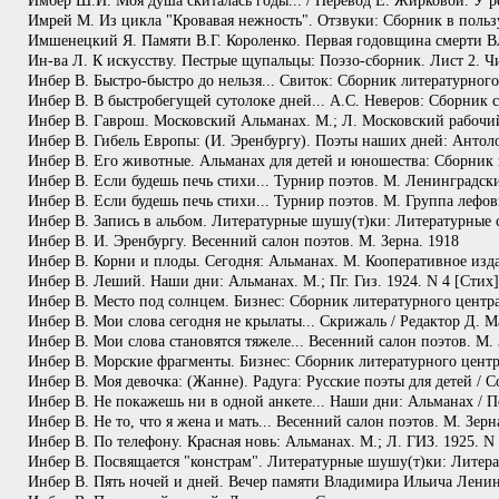
Имбер Ш.И. Моя душа скиталась годы... / Перевод Е. Жирковой. У р
Имрей М. Из цикла "Кровавая нежность". Отзвуки: Сборник в польз
Имшенецкий Я. Памяти В.Г. Короленко. Первая годовщина смерти Вл
Ин-ва Л. К искусству. Пестрые щупальцы: Поэзо-сборник. Лист 2. Чи
Инбер В. Быстро-быстро до нельзя... Свиток: Сборник литературног
Инбер В. В быстробегущей сутолоке дней... А.С. Неверов: Сборник
Инбер В. Гаврош. Московский Альманах. М.; Л. Московский рабочий
Инбер В. Гибель Европы: (И. Эренбургу). Поэты наших дней: Антоло
Инбер В. Его животные. Альманах для детей и юношества: Сборник
Инбер В. Если будешь печь стихи... Турнир поэтов. М. Ленинградски
Инбер В. Если будешь печь стихи... Турнир поэтов. М. Группа лефов
Инбер В. Запись в альбом. Литературные шушу(т)ки: Литературные с
Инбер В. И. Эренбургу. Весенний салон поэтов. М. Зерна. 1918
Инбер В. Корни и плоды. Сегодня: Альманах. М. Кооперативное изда
Инбер В. Леший. Наши дни: Альманах. М.; Пг. Гиз. 1924. N 4 [Стих]
Инбер В. Место под солнцем. Бизнес: Сборник литературного центра
Инбер В. Мои слова сегодня не крылаты... Скрижаль / Редактор Д. Ма
Инбер В. Мои слова становятся тяжеле... Весенний салон поэтов. М. 
Инбер В. Морские фрагменты. Бизнес: Сборник литературного центра
Инбер В. Моя девочка: (Жанне). Радуга: Русские поэты для детей / 
Инбер В. Не покажешь ни в одной анкете... Наши дни: Альманах / По
Инбер В. Не то, что я жена и мать... Весенний салон поэтов. М. Зерн
Инбер В. По телефону. Красная новь: Альманах. М.; Л. ГИЗ. 1925. N
Инбер В. Посвящается "констрам". Литературные шушу(т)ки: Литера
Инбер В. Пять ночей и дней. Вечер памяти Владимира Ильича Ленин