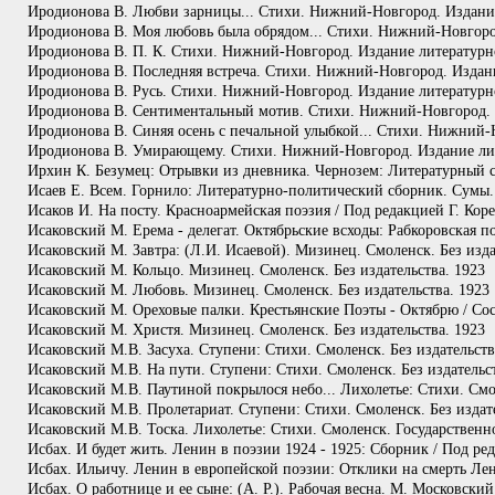
Иродионова В. Любви зарницы... Стихи. Нижний-Новгород. Издание 
Иродионова В. Моя любовь была обрядом... Стихи. Нижний-Новгород
Иродионова В. П. К. Стихи. Нижний-Новгород. Издание литературно-
Иродионова В. Последняя встреча. Стихи. Нижний-Новгород. Издани
Иродионова В. Русь. Стихи. Нижний-Новгород. Издание литературно
Иродионова В. Сентиментальный мотив. Стихи. Нижний-Новгород. И
Иродионова В. Синяя осень с печальной улыбкой... Стихи. Нижний-
Иродионова В. Умирающему. Стихи. Нижний-Новгород. Издание лите
Ирхин К. Безумец: Отрывки из дневника. Чернозем: Литературный с
Исаев Е. Всем. Горнило: Литературно-политический сборник. Сумы.
Исаков И. На посту. Красноармейская поэзия / Под редакцией Г. Кор
Исаковский М. Ерема - делегат. Октябрьские всходы: Рабкоровская п
Исаковский М. Завтра: (Л.И. Исаевой). Мизинец. Смоленск. Без изда
Исаковский М. Кольцо. Мизинец. Смоленск. Без издательства. 1923
Исаковский М. Любовь. Мизинец. Смоленск. Без издательства. 1923
Исаковский М. Ореховые палки. Крестьянские Поэты - Октябрю / Со
Исаковский М. Христя. Мизинец. Смоленск. Без издательства. 1923
Исаковский М.В. Засуха. Ступени: Стихи. Смоленск. Без издательств
Исаковский М.В. На пути. Ступени: Стихи. Смоленск. Без издательст
Исаковский М.В. Паутиной покрылося небо... Лихолетье: Стихи. Смо
Исаковский М.В. Пролетариат. Ступени: Стихи. Смоленск. Без издате
Исаковский М.В. Тоска. Лихолетье: Стихи. Смоленск. Государственное
Исбах. И будет жить. Ленин в поэзии 1924 - 1925: Сборник / Под ре
Исбах. Ильичу. Ленин в европейской поэзии: Отклики на смерть Лен
Исбах. О работнице и ее сыне: (А. Р.). Рабочая весна. М. Московский