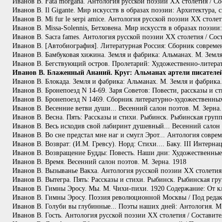
Иванов В. Fata morgana. Антология русской поэзии ХХ столетия / Со
Иванов В. Il Gigante. Мир искусств в образах поэзии: Архитектура,
Иванов В. Mi fur le serpi amice. Антология русской поэзии ХХ столе
Иванов В. Missa-Solennis, Бетховена. Мир искусств в образах поэзи
Иванов В. Sacra fames. Антология русской поэзии ХХ столетия / Сос
Иванов В. [Автобиография]. Литературная Россия: Сборник современ
Иванов В. Бамбуковая хижина. Земля и фабрика: Альманах. М. Земля 
Иванов В. Бегствующий остров. Пролетарий: Художественно-литерату
Иванов В. Блаженный Ананий. Круг: Альманах артели писателей. М
Иванов В. Блокада. Земля и фабрика: Альманах. М. Земля и фабрика. 
Иванов В. Бронепоезд N 14-69. Заря Советов: Повести, рассказы и с
Иванов В. Бронепоезд N 1469. Сборник литературно-художественных
Иванов В. Весенние ветви души... Весенний салон поэтов. М. Зерна.
Иванов В. Весна. Пять: Рассказы и стихи. Рыбинск. Рыбинская гру
Иванов В. Весь исходив свой лабиринт душевный... Весенний салон 
Иванов В. Во сне предстал мне наг и смугл Эрот... Антология совре
Иванов В. Возврат: (И.М. Гревсу). Норд: Стихи.... Баку. III Интерна
Иванов В. Возвращение Будды: Повесть. Наши дни: Художественные а
Иванов В. Время. Весенний салон поэтов. М. Зерна. 1918
Иванов В. Вызыванье Вакха. Антология русской поэзии ХХ столетия 
Иванов В. Вытегра. Пять: Рассказы и стихи. Рыбинск. Рыбинская г
Иванов В. Гимны Эросу. Мы. М. Чихи-пихи. 1920 Содержание: От клик
Иванов В. Гимны Эросу. Поэзия революционной Москвы / Под редак
Иванов В. Голуби вы глубинные... Поэты наших дней: Антология. М
Иванов В. Гость. Антология русской поэзии ХХ столетия / Составите