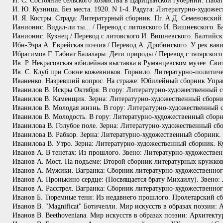
И. С. Состояние сельского хозяйства в Царицынской губернии. Наб
И. Ю. Кузница. Без места. 1920. N 1-4. Радуга: Литературно-художе
И. Я. Костры. Страда: Литературный сборник. Пг. А.Д. Семеновский
Ианионис. Видал-ли ты... / Перевод с литовского И. Вишневского. Б
Ианионис. Кузнец / Перевод с литовского И. Вишневского. Балтийски
Ибн-Эзра А. Еврейская поэзия / Перевод А. Дробинского. У рек вав
Ибрагимов Г. Табиат Балалары: Дети природы / Перевод с татарског
Ив. Р. Некрасовская юбилейная выставка в Румянцевском музее. Св
Ив. С. Клуб при Союзе кожевников. Горнило: Литературно-политиче
Иваненко. Назревший вопрос. На страже: Юбилейный сборник Управл
Иванилов В. Искры Октября. В гору: Литературно-художественный сб
Иванилов В. Каменщик. Зерна: Литературно-художественный сборник.
Иванилов В. Молодая жизнь. В гору: Литературно-художественный сб
Иванилов В. Молодость. В гору: Литературно-художественный сборни
Иванилова В. Голубое поле. Зерна: Литературно-художественный сбо
Иванилова В. Рабкор. Зерна: Литературно-художественный сборник. 
Иванилова В. Утро. Зерна: Литературно-художественный сборник. Ку
Иванов А. В тенетах: Из прошлого. Звено: Литературно-художестве
Иванов А. Мост. На подъеме: Второй сборник литературных кружков 
Иванов А. Мужики. Вагранка: Сборник литературно-художественног
Иванов А. Пронькино сердце: (Посвящается брату Михаилу). Звено:
Иванов А. Расстрел. Вагранка: Сборник литературно-художественн
Иванов Б. Тюремные тени: Из недавнего прошлого. Пролетарский сб
Иванов В. "Magnificat" Ботичелли. Мир искусств в образах поэзии: 
Иванов В. Beethoveniana. Мир искусств в образах поэзии: Архитекту