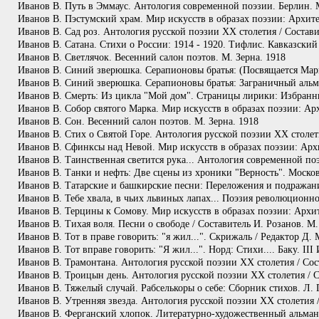
Иванов В. Путь в Эммаус. Антология современной поэзии. Берлин. 
Иванов В. Пэстумский храм. Мир искусств в образах поэзии: Архите
Иванов В. Сад роз. Антология русской поэзии ХХ столетия / Состави
Иванов В. Сатана. Стихи о России: 1914 - 1920. Тифлис. Кавказский
Иванов В. Светлячок. Весенний салон поэтов. М. Зерна. 1918
Иванов В. Синий зверюшка. Серапионовы братья: (Посвящается Мари
Иванов В. Синий зверюшка. Серапионовы братья: Заграничный альма
Иванов В. Смерть: Из цикла "Мой дом". Страницы лирики: Избранны
Иванов В. Собор святого Марка. Мир искусств в образах поэзии: Ар
Иванов В. Сон. Весенний салон поэтов. М. Зерна. 1918
Иванов В. Стих о Святой Горе. Антология русской поэзии ХХ столети
Иванов В. Сфинксы над Невой. Мир искусств в образах поэзии: Архи
Иванов В. Таинственная светится рука... Антология современной по
Иванов В. Танки и нефть: Две сцены из хроники "Верность". Московс
Иванов В. Татарские и башкирские песни: Переложения и подражания
Иванов В. Тебе хвала, в чьих львиных лапах... Поэзия революционн
Иванов В. Терцины к Сомову. Мир искусств в образах поэзии: Архит
Иванов В. Тихая воля. Песни о свободе / Составитель И. Розанов. М.
Иванов В. Тот в праве говорить: "я жил...". Скрижаль / Редактор Д. 
Иванов В. Тот вправе говорить: "Я жил...". Норд: Стихи.... Баку. II
Иванов В. Трамонтана. Антология русской поэзии ХХ столетия / Сос
Иванов В. Троицын день. Антология русской поэзии ХХ столетия / С
Иванов В. Тяжелый случай. Рабселькоры о себе: Сборник стихов. Л.
Иванов В. Утренняя звезда. Антология русской поэзии ХХ столетия /
Иванов В. Ферганский хлопок. Литературно-художественный альманах