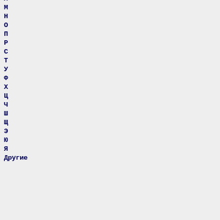
М
Н
О
П
Р
С
Т
У
Ф
Х
Ц
Ч
Ш
Щ
Э
Ю
Я
Другие