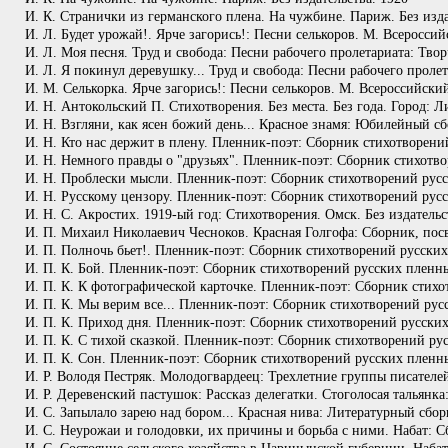
И. К. Странички из германского плена. На чужбине. Париж. Без изд
И. Л. Будет урожай!. Ярче загорись!: Песни селькоров. М. Всеросси
И. Л. Моя песня. Труд и свобода: Песни рабочего пролетариата: Творч
И. Л. Я покинул деревушку... Труд и свобода: Песни рабочего пролета
И. М. Селькорка. Ярче загорись!: Песни селькоров. М. Всероссийски
И. Н. Антокольский П. Стихотворения. Без места. Без года. Город: Ли
И. Н. Взгляни, как ясен божий день... Красное знамя: Юбилейный с
И. Н. Кто нас держит в плену. Пленник-поэт: Сборник стихотворени
И. Н. Немного правды о "друзьях". Пленник-поэт: Сборник стихотво
И. Н. Проблески мысли. Пленник-поэт: Сборник стихотворений русск
И. Н. Русскому цензору. Пленник-поэт: Сборник стихотворений русс
И. Н. С. Акростих. 1919-ый год: Стихотворения. Омск. Без издательс
И. П. Михаил Николаевич Чесноков. Красная Голгофа: Сборник, посв
И. П. Полночь бьет!. Пленник-поэт: Сборник стихотворений русских
И. П. К. Бой. Пленник-поэт: Сборник стихотворений русских пленны
И. П. К. К фотографической карточке. Пленник-поэт: Сборник стихо
И. П. К. Мы верим все... Пленник-поэт: Сборник стихотворений рус
И. П. К. Приход дня. Пленник-поэт: Сборник стихотворений русских
И. П. К. С тихой сказкой. Пленник-поэт: Сборник стихотворений рус
И. П. К. Сон. Пленник-поэт: Сборник стихотворений русских пленны
И. Р. Володя Пестряк. Молодогвардеец: Трехлетние группы писателе
И. Р. Деревенский пастушок: Рассказ делегатки. Стоголосая тальянк
И. С. Запылало зарею над бором... Красная нива: Литературный сбор
И. С. Неурожаи и голодовки, их причины и борьба с ними. Набат: 