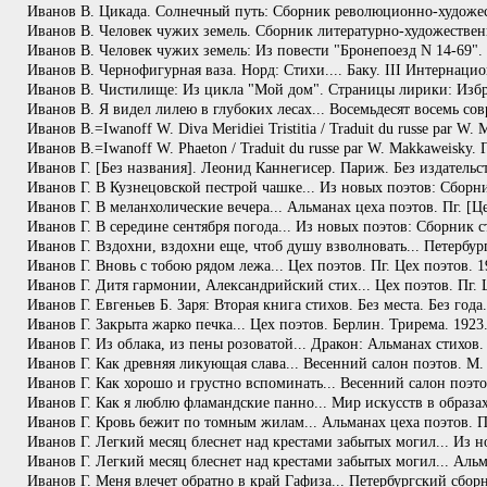
Иванов В. Цикада. Солнечный путь: Сборник революционно-художест
Иванов В. Человек чужих земель. Сборник литературно-художествен
Иванов В. Человек чужих земель: Из повести "Бронепоезд N 14-69".
Иванов В. Чернофигурная ваза. Норд: Стихи.... Баку. III Интернацио
Иванов В. Чистилище: Из цикла "Мой дом". Страницы лирики: Избра
Иванов В. Я видел лилею в глубоких лесах... Восемьдесят восемь с
Иванов В.=Iwanoff W. Diva Meridiei Tristitia / Traduit du russe par 
Иванов В.=Iwanoff W. Phaeton / Traduit du russe par W. Makkaweisky.
Иванов Г. [Без названия]. Леонид Каннегисер. Париж. Без издательст
Иванов Г. В Кузнецовской пестрой чашке... Из новых поэтов: Сборни
Иванов Г. В меланхолические вечера... Альманах цеха поэтов. Пг. [Це
Иванов Г. В середине сентября погода... Из новых поэтов: Сборник с
Иванов Г. Вздохни, вздохни еще, чтоб душу взволновать... Петербу
Иванов Г. Вновь с тобою рядом лежа... Цех поэтов. Пг. Цех поэтов. 1
Иванов Г. Дитя гармонии, Александрийский стих... Цех поэтов. Пг. Ц
Иванов Г. Евгеньев Б. Заря: Вторая книга стихов. Без места. Без года
Иванов Г. Закрыта жарко печка... Цех поэтов. Берлин. Трирема. 1923.
Иванов Г. Из облака, из пены розоватой... Дракон: Альманах стихов.
Иванов Г. Как древняя ликующая слава... Весенний салон поэтов. М.
Иванов Г. Как хорошо и грустно вспоминать... Весенний салон поэто
Иванов Г. Как я люблю фламандские панно... Мир искусств в образа
Иванов Г. Кровь бежит по томным жилам... Альманах цеха поэтов. Пг
Иванов Г. Легкий месяц блеснет над крестами забытых могил... Из н
Иванов Г. Легкий месяц блеснет над крестами забытых могил... Альма
Иванов Г. Меня влечет обратно в край Гафиза... Петербургский сбор