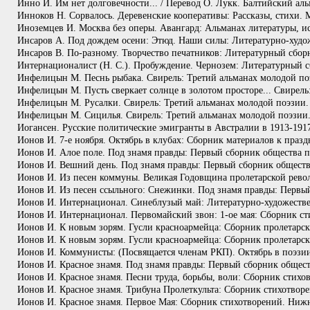
Инно И. Им нет долговечности... / Перевод О. Лукк. Балтийский аль
Инноков Н. Сорвалось. Деревенские кооперативы: Рассказы, стихи. 
Иноземцев И. Москва без оперы. Авангард: Альманах литературы, ис
Инсаров А. Под дождем осени: Этюд. Наши силы: Литературно-худож
Инсаров В. По-разному. Творчество печатников: Литературный сбор
Интернационалист (Н. С.). Пробуждение. Чернозем: Литературный с
Инфелицын М. Песнь рыбака. Свирель: Третий альманах молодой поэ
Инфелицын М. Пусть сверкает солнце в золотом просторе... Свирель:
Инфелицын М. Русалки. Свирель: Третий альманах молодой поэзии. 
Инфелицын М. Сицилья. Свирель: Третий альманах молодой поэзии. 
Иогансен. Русские политические эмигранты в Австралии в 1913-191
Ионов И. 7-е ноября. Октябрь в клубах: Сборник материалов к пра
Ионов И. Алое поле. Под знамя правды: Первый сборник общества п
Ионов И. Вешний день. Под знамя правды: Первый сборник общества
Ионов И. Из песен коммуны. Великая Годовщина пролетарской рево
Ионов И. Из песен ссыльного: Снежинки. Под знамя правды: Первый 
Ионов И. Интернационал. Синеблузый май: Литературно-художеств
Ионов И. Интернационал. Первомайский звон: 1-ое мая: Сборник ст
Ионов И. К новым зорям. Гусли красноармейца: Сборник пролетарск
Ионов И. К новым зорям. Гусли красноармейца: Сборник пролетарски
Ионов И. Коммунисты: (Посвящается членам РКП). Октябрь в поэзии
Ионов И. Красное знамя. Под знамя правды: Первый сборник общест
Ионов И. Красное знамя. Песни труда, борьбы, воли: Сборник стихов
Ионов И. Красное знамя. Трибуна Пролеткульта: Сборник стихотворе
Ионов И. Красное знамя. Первое Мая: Сборник стихотворений. Нижн