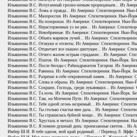
Ильяшенко В.С. Испуганный грозно-немым прорицаньем... Из Америк
Ильяшенко В.С. Ложь и правда... Из Америки: Стихотворения. Нью-Й
Ильяшенко В.С. Малороссия. Из Америки: Стихотворения. Нью-Йорк.
Ильяшенко В.С. На похоронах. Из Америки: Стихотворения. Нью-Йорк
Ильяшенко В.С. Нерасторжимых уз не рви... Из Америки: Стихотворе
Ильяшенко В.С. Новобрачные. Из Америки: Стихотворения. Нью-Йорк
Ильяшенко В.С. Объята маревом лучей... Из Америки: Стихотворения
Ильяшенко В.С. Отзвуки и отсветы. Из Америки: Стихотворения. Нью
Ильяшенко В.С. Отцветает все пышно цветущее... Из Америки: Стихо
Ильяшенко В.С. Отчего жалом острым страдание... Из Америки: Стих
Ильяшенко В.С. Платок. Из Америки: Стихотворения. Нью-Йорк. Без 
Ильяшенко В.С. После беседы с Рабиндранатом Тагором. Из Америки
Ильяшенко В.С. Равенна. Из Америки: Стихотворения. Нью-Йорк. Без
Ильяшенко В.С. Разреши я себе откровенный намек... Из Америки: С
Ильяшенко В.С. Слова и образы. Из Америки: Стихотворения. Нью-Йо
Ильяшенко В.С. Сохрани, Господь, среди лукавящих... Из Америки: 
Ильяшенко В.С. Та ночь. Из Америки: Стихотворения. Нью-Йорк. Без
Ильяшенко В.С. Там, на Млечном Пути. Из Америки: Стихотворения.
Ильяшенко В.С. Тебе одной огонь незримый... Из Америки: Стихотво
Ильяшенко В.С. Ты столько счастья мне дала... Из Америки: Стихотв
Ильяшенко В.С. Ты страшилась буйной мощи... Из Америки: Стихотв
Ильяшенко В.С. Хрусталь и металл. Из Америки: Стихотворения. Нью
Ильяшенко В.С. Я помню душный день: пронизанные светом... Из Ам
Имбер Ш.И. В тебе одном, мой край родимый... / Перевод Л. Яффе. 