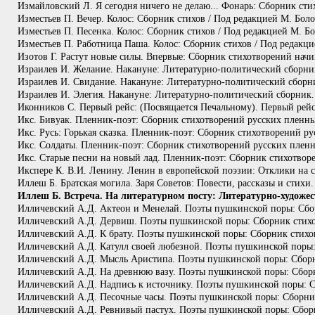
Измайловский Л. Я сегодня ничего не делаю... Фонарь: Сборник стих
Изместьев П. Вечер. Колос: Сборник стихов / Под редакцией М. Боло
Изместьев П. Песенка. Колос: Сборник стихов / Под редакцией М. Бо
Изместьев П. Работница Паша. Колос: Сборник стихов / Под редакци
Изотов Г. Растут новые силы. Впервые: Сборник стихотворений начи
Израилев И. Желание. Накануне: Литературно-политический сборник
Израилев И. Свидание. Накануне: Литературно-политический сборни
Израилев И. Элегия. Накануне: Литературно-политический сборник. 
Иконников С. Первый рейс: (Посвящается Печальному). Первый рей
Икс. Бивуак. Пленник-поэт: Сборник стихотворений русских пленных
Икс. Русь: Горькая сказка. Пленник-поэт: Сборник стихотворений ру
Икс. Солдаты. Пленник-поэт: Сборник стихотворений русских пленны
Икс. Старые песни на новый лад. Пленник-поэт: Сборник стихотвор
Икспере К. В.И. Ленину. Ленин в европейской поэзии: Отклики на с
Иллеш Б. Братская могила. Заря Советов: Повести, рассказы и стихи
Иллеш Б. Встреча. На литературном посту: Литературно-художес
Илличевский А.Д. Актеон и Менелай. Поэты пушкинской поры: Сбор
Илличевский А.Д. Дервиш. Поэты пушкинской поры: Сборник стихов
Илличевский А.Д. К брату. Поэты пушкинской поры: Сборник стихов
Илличевский А.Д. Катулл своей любезной. Поэты пушкинской поры: 
Илличевский А.Д. Мысль Аристипа. Поэты пушкинской поры: Сборни
Илличевский А.Д. На древнюю вазу. Поэты пушкинской поры: Сборн
Илличевский А.Д. Надпись к источнику. Поэты пушкинской поры: Сб
Илличевский А.Д. Песочные часы. Поэты пушкинской поры: Сборник
Илличевский А.Д. Ревнивый пастух. Поэты пушкинской поры: Сборн