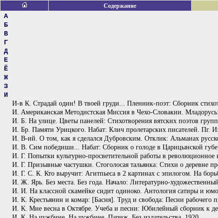
Содержание
А
Б
В
Г
Д
Е
Ё
Ж
З
И
И-в К. Страдай один! В твоей груди... Пленник-поэт: Сборник стихо
И. Американская Методистская Миссия в Чехо-Словакии. Младорусь: 
И. Б. На улице. Цветы панелей: Стихотворения вятских поэтов группы
И. Бр. Памяти Урицкого. Набат: Клич пролетарских писателей. Пг. И
И. В-ий. О том, как я сделался Дубровским. Отклик: Альманах русс
И. В. Сим победиши... Набат: Сборник о голоде в Царицынской гу
И. Г. Попытки культурно-просветительной работы в революционное вр
И. Г. Призывные частушки. Стоголосая тальянка: Стихи о деревне п
И. Г. С. К. Кто выручит: Агитпьеса в 2 картинах с эпилогом. На борь
И. Ж. Ярь. Без места. Без года. Начало: Литературно-художественн
И. И. На классной скамейке сидит одиноко. Антология сатиры и юмо
И. К. Крестьянин и комар: [Басня]. Труд и свобода: Песни рабочего п
И. К. Мне весна в Октябре. Учеба и песни: Юбилейный сборник к д
И. К. На чужбине. На чужбине. Париж. Без издательства. 1920