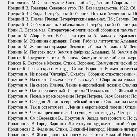
Ипполитова М. Свои и чужие: Сценарий в 1 действии. Сборник рево
Ирецкий В. Гравюры. Северное утро. Пб. Без издательства. 1922. Сб
Ирецкий В. Обида. Петербургский сборник: Поэты и беллетристы. П
Ирецкий В. Пчелы. Пчелы: Петербургский альманах. Пб.; Берлин. Эп
Ирецкий В. Собачья жизнь. Собачья доля: Петербургский сборник рас
Ирин Л. Первое мая. Литературно-политический сборник в память п
Иринин М. Аборт. Резец: Рабочая литгруппа: Альманах. Л. Красная га
Иринин М. Женщина с ярмарки. Резец: Рабочая литгруппа: Альманах. 
Иринин М. Женщина с ярмарки. Земля и фабрика: Альманах. М. Земля
Иринин М. Поперек поля. Земля и фабрика: Альманах. М. Земля и фа
Ирисов Б. Грядущее. Стихи. Воронеж. Коммунистический союз журн
Ирисов Б. Октябрь в Москве. Стихи. Воронеж. Коммунистический с
Ирисов Б. Песня о красном труде. Стихи. Воронеж. Коммунистическ
Иркутов А. Из поэмы "Октябрь". Октябрь: Сборник стихотворений /
Иркутов А. На смерть Ильича. Октябрь в клубах: Сборник материал
Иркутов А. На смерть Ильича. Ленин в европейской поэзии: Отклики
Иркутов А. Один неизвестный: Из цикла "Первая конная". Желтый м
Иркутов А. Поэма о красноармейце Петре Петрове. Заря Советов: Пов
Иркутов А. Сегодня. Ленин в европейской поэзии: Отклики на смерт
Иркутов А. Так и остается эта... Ленин в европейской поэзии: Откл
Иркутов А. Чек на предъявителя. По суше, морю, воздуху: Четыре рас
Иркутов А. См.: Веревкин В., Иркутов А. Засада четвероногих. По су
Иродионова В. Город. Зарницы: Литературно-художественный сборн
Иродионова В. Желание. Стихи. Нижний-Новгород. Издание литерат
Иродионова В. Жизнь, юность пронесутся... Стихи. Нижний-Новгоро