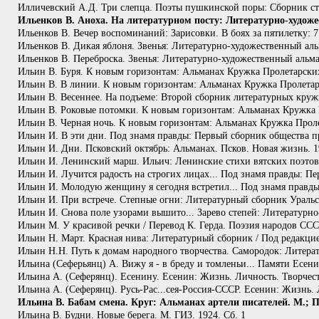
Илличевский А.Д. Три слепца. Поэты пушкинской поры: Сборник сти
Ильенков В. Аноха. На литературном посту: Литературно-художе
Ильенков В. Вечер воспоминаний: Зарисовки. В боях за пятилетку: 7 н
Ильенков В. Дикая яблоня. Звенья: Литературно-художественный аль
Ильенков В. Переброска. Звенья: Литературно-художественный альма
Ильин В. Буря. К новым горизонтам: Альманах Кружка Пролетарски
Ильин В. В линии. К новым горизонтам: Альманах Кружка Пролетар
Ильин В. Весеннее. На подъеме: Второй сборник литературных кружк
Ильин В. Роковые потомки. К новым горизонтам: Альманах Кружка 
Ильин В. Черная ночь. К новым горизонтам: Альманах Кружка Проле
Ильин И. В эти дни. Под знамя правды: Первый сборник общества п
Ильин И. Дни. Псковский октябрь: Альманах. Псков. Новая жизнь. 1
Ильин И. Ленинский марш. Ильич: Ленинские стихи вятских поэтов г
Ильин И. Лучится радость на строгих лицах... Под знамя правды: П
Ильин И. Молодую женщину я сегодня встретил... Под знамя правды
Ильин И. При встрече. Степные огни: Литературный сборник Уральск
Ильин И. Снова поле узорами вышито... Зарево степей: Литературно
Ильин М. У красивой речки / Перевод К. Герда. Поэзия народов ССС
Ильин Н. Март. Красная нива: Литературный сборник / Под редакцие
Ильин Н.Н. Путь к домам народного творчества. Самородок: Литерат
Ильина (Сеферьянц) А. Вижу я - в бреду и томленьи... Памяти Есени
Ильина А. (Сеферянц). Есенину. Есенин: Жизнь. Личность. Творче
Ильина А. (Сеферянц). Русь-Рас...сея-Россия-СССР. Есенин: Жизнь
Ильина В. Бабам смена. Круг: Альманах артели писателей. М.; Пг.
Ильина В. Будни. Новые берега. М. ГИЗ. 1924. Сб. 1