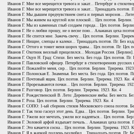
Иванов Г. Мне все мерещится тревога и закат... Петербург в стихотво
Иванов Г. Мне все мерещится тревога и закат... Тринадцать поэтов. П
Иванов Г. Мы дышим предчувствием снега и первых морозов... Литер
Иванов Г. Мы живем на круглой или плоской... Цех поэтов. Берлин. 
Иванов Г. Мы из каменных глыб создаем города... Цех поэтов. Берлин
Иванов Г. Не о любви прошу, не о весне пою... Альманах цеха поэтов.
Иванов Г. Не спится мне. Зажечь свечу... Цех поэтов. Берлин. Трирем
Иванов Г. Нищие, слепцы и калеки... Тринадцать поэтов. Пг. Без изд
Иванов Г. Оттого и томит меня шорох травы... Цех поэтов. Пг. Цех по
Иванов Г. Охотник веселый прицелился... Молодая Россия. [Берлин].
Иванов Г. Оцуп Н. Град: Стихи. Без места. Без года. Цех поэтов. Пг. 
Иванов Г. Павловский офицер. Петербург в стихотворениях русских по
Иванов Г. Пожалейте меня, сир... Цех поэтов. Берлин. Трирема. 1923
Иванов Г. Полонская Е. Знаменья. Без места. Без года. Цех поэтов. Пг
Иванов Г. Почтовый ящик. Цех поэтов. Берлин. Трирема. 1923. Кн. 4
Иванов Г. Прорезываются почки... Цех поэтов. Берлин. Трирема. 192
Иванов Г. Разговор. Цех поэтов. Берлин. Трирема. 1923. Кн. 4
Иванов Г. Рождественский В. Лето: Деревенские ямбы. Без места. Без
Иванов Г. Роза. Цех поэтов. Берлин. Трирема. 1923. Кн. 4
Иванов Г. СОПО: 1-ый сборник стихов Московского союза поэтов. Без 
Иванов Г. Так тихо гаснул этот день. Едва... Цех поэтов. Берлин. Три
Иванов Г. Ужели все мечтать, ужели все надеяться... Цех поэтов. Бер
Иванов Г. Эоловой арфой вздыхает печаль... Альманах цеха поэтов. Пг
Иванов Г. Это качается сосна... Цех поэтов. Берлин. Трирема. 1923. К
Иванов Г. Я в жаркий полдень разлюбил... Тринадцать поэтов. Пг. Бе