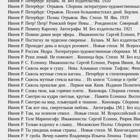
Ивнев Р. Петербург. Булань. М. Без издательства. 1920
Ивнев Р. Петербург: Отрывок. Сборник литературно-художественных
Ивнев Р. Петербург: Отрывок. Поэзия большевистских дней. Берлин.
Ивнев Р. Петербург: Поэма: Отрывок. Явь: Стихи. М. Явь. 1919
Ивнев Р. Петр! Петр! Римский берег Невы...: Рондинелле. Северный
Ивнев Р. Пимену Карпову. Автографы. М. Без издательства. 1921
Ивнев Р. Помню дикое море эфира... Имажинисты: Сергей Есенин,
Ивнев Р. Постигну ли чудесное смиренье... Булань. М. Без издательст
Ивнев Р. Проходит день и воздух розовеет... Новые стихи. М. Всерос
Ивнев Р. Россия. Недра: Литературно-художественные сборники. М. 
Ивнев Р. Руки ломай. Не поможет... Конница бурь: Стихи. М. Без изд
Ивнев Р. С. Есенину. Имажинисты: Сергей Есенин, Рюрик Ивнев, 
Ивнев Р. Сквозь море и сушу... Нева: Альманах стихов. Тифлис. Фен
Ивнев Р. Сквозь мутные стекла вагона... Петербург в стихотворениях 
Ивнев Р. Сквозь мутные стекла вагона...: Из книги "Солнце в гробе
Ивнев Р. Сквозь прошлые дни... Первое мая. Киев. Издание Полити
Ивнев Р. Слова твои, как горячие плети... Киноварь: Сборник стихо
Ивнев Р. Смотрю на кудри светлые, крутые... Памяти Есенина: Воспо
Ивнев Р. Смотрю на мир, плывущий в тишине... Киноварь: Сборник с
Ивнев Р. Так вот она, смертельная любовь... Автографы. [М.]. Без изд
Ивнев Р. Там, на зеленом откосе... Новые стихи. М. Всероссийский с
Ивнев Р. Толе Мариенгофу. Имажинисты: Сергей Есенин, Рюрик Ив
Ивнев Р. Только вздохну и слышу... Московские Поэты: Сборник стих
Ивнев Р. Ты увидишь новые страны... Новые стихи. М. Книгоиздатель
Ивнев Р. У гроба. Вечер памяти Владимира Ильича Ленина. Тифлис.