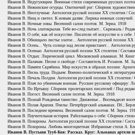
Иванов В. Недугующим. Военные стихи современных русских поэтов. 
Иванов В. Нежинские огурцы. Охотничий рог: Сборник художествен
Иванов В. Неотлучные. Антология русской поэзии ХХ столетия / Сос
Иванов В. Нищ и светел. К новым далям: Лирика нежных созвучий. 
Иванов В. Ночные зовы. Весенний салон поэтов. М. Зерна. 1918
Иванов В. Ночь златокрылая. Тебе во-след пытает... Скрижаль / Реда
Иванов В. О себе, как об искусстве. Писатели об искусстве и о себе.
Иванов В. Обнищало листье златое... Антология русской поэзии ХХ с
Иванов В. Осень... Чуть солнце над лесом привстанет... Антология 
Иванов В. Осенью. Антология русской поэзии ХХ столетия / Состави
Иванов В. Отдых: Лирический цикл. Московский альманах. М. Книгои
Иванов В. Палачам. Песни о свободе / Составитель И. Розанов. М. За
Иванов В. Памяти Скрябина. Мир искусств в образах поэзии: Архите
Иванов В. Песнь труда. Подъем: Военно-политический и литературны
Иванов В. Печаль Полдня. Антология русской поэзии ХХ столетия / 
Иванов В. Плач по убиенным воинам. Русские русскому офицеру: Ли
Иванов В. По Иртышу. Сборник пролетарских писателей / Под редакц
Иванов В. Погост. Весенний салон поэтов. М. Зерна. 1918
Иванов В. Познай Рожденья таинство. Движенье... Восемьдесят вос
Иванов В. Полая Арапия. Пчелы: Петербургский альманах. Пб.; Берл
Иванов В. Последние времена. Весенний салон поэтов. М. Зерна. 19
Иванов В. Поучительная история. Рабселькоры о себе: Сборник стихо
Иванов В. Похороны. Антология русской поэзии ХХ столетия / Соста
Иванов В. Похороны. Любовь многоцветная: Избранные стихи А. Блок
Иванов В. Пустыня Тууб-Коя: Рассказ. Круг: Альманах артели писа