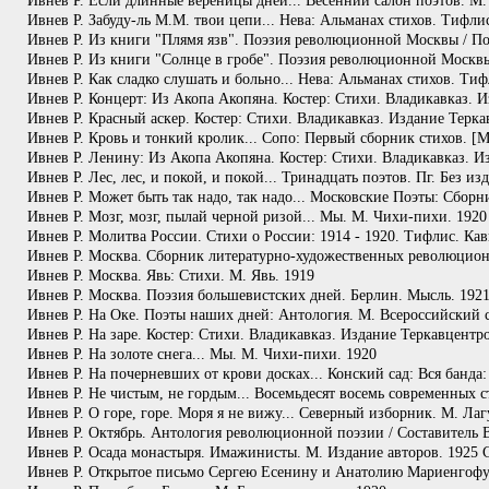
Ивнев Р. Если длинные вереницы дней... Весенний салон поэтов. М.
Ивнев Р. Забуду-ль М.М. твои цепи... Нева: Альманах стихов. Тифли
Ивнев Р. Из книги "Плямя язв". Поэзия революционной Москвы / Под 
Ивнев Р. Из книги "Солнце в гробе". Поэзия революционной Москвы /
Ивнев Р. Как сладко слушать и больно... Нева: Альманах стихов. Ти
Ивнев Р. Концерт: Из Акопа Акопяна. Костер: Стихи. Владикавказ. 
Ивнев Р. Красный аскер. Костер: Стихи. Владикавказ. Издание Терка
Ивнев Р. Кровь и тонкий кролик... Сопо: Первый сборник стихов. [М.
Ивнев Р. Ленину: Из Акопа Акопяна. Костер: Стихи. Владикавказ. И
Ивнев Р. Лес, лес, и покой, и покой... Тринадцать поэтов. Пг. Без из
Ивнев Р. Может быть так надо, так надо... Московские Поэты: Сборни
Ивнев Р. Мозг, мозг, пылай черной ризой... Мы. М. Чихи-пихи. 1920
Ивнев Р. Молитва России. Стихи о России: 1914 - 1920. Тифлис. Ка
Ивнев Р. Москва. Сборник литературно-художественных революционн
Ивнев Р. Москва. Явь: Стихи. М. Явь. 1919
Ивнев Р. Москва. Поэзия большевистских дней. Берлин. Мысль. 192
Ивнев Р. На Оке. Поэты наших дней: Антология. М. Всероссийский 
Ивнев Р. На заре. Костер: Стихи. Владикавказ. Издание Теркавцентр
Ивнев Р. На золоте снега... Мы. М. Чихи-пихи. 1920
Ивнев Р. На почерневших от крови досках... Конский сад: Вся банда
Ивнев Р. Не чистым, не гордым... Восемьдесят восемь современных 
Ивнев Р. О горе, горе. Моря я не вижу... Северный изборник. М. Ла
Ивнев Р. Октябрь. Антология революционной поэзии / Составитель В
Ивнев Р. Осада монастыря. Имажинисты. М. Издание авторов. 1925
Ивнев Р. Открытое письмо Сергею Есенину и Анатолию Мариенгоф