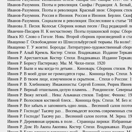
Иванов-Разумник. Поэты и революция. Скифы / Редакция: А. Белый, 
Иванов-Разумник. Поэты и революция. Красный звон: Сборник стих
Иванов-Разумник. Россия и Инония. Россия и Инония. Берлин. Ски
Иванов-Разумник. Социализм и революция: Послесловие к статье "И
Иванова Л. Песня. Колосья: Сборник новых песен / Под редакцией
Иванчин-Писарев Н. К несчастному. Поэты пушкинской поры: Сборни
Иваск Ю. Слово о Гоголе. Новь: Второй сборник произведений и ста
Иващенко Г. Освобождение из Шлиссельбургской тюрьмы. На волю!:
Иващенко Т. У жовтнi. Борозды: Литературно-художественный сборни
Ивнев Р. Алый Кремль. Костер: Стихи. Владикавказ. Издание Теркав
Ивнев Р. Арестантская. Костер: Стихи. Владикавказ. Издание Теркав
Ивнев Р. Борису Пастернаку. Мы. М. Чихи-пихи. 1920
Ивнев Р. Были и мы когда-то детьми... Киноварь: Сборник стихов. Р
Ивнев Р. В моей душе не громоздятся горы... Конница бурь: Стихи. М
Ивнев Р. В твоем лице, измученном и скрытном... Стихи о России: 1
Ивнев Р. В. Хлебникову. Имажинисты: Сергей Есенин, Рюрик Ивне
Ивнев Р. Верный отшельник,целую пламень...: Рондинелле. Северны
Ивнев Р. Вижу легкий... Нева: Альманах стихов. Тифлис. Феникс. 1
Ивнев Р. Волосиков костяной блеск... Конница бурь: Стихи. М. Без и
Ивнев Р. Все забыть и запомнить одно лишь... Весенний салон поэто
Ивнев Р. Господи! Тысячу раз... Восемьдесят восемь современных ст
Ивнев Р. Господи! Тысячу раз... Весенний салон поэтов. М. Зерна. 1
Ивнев Р. Деревянная церковь в поле... Страницы лирики: Избранные
Ивнев Р. Дом: Из Акопа Акопяна. Костер: Стихи. Владикавказ. Изда