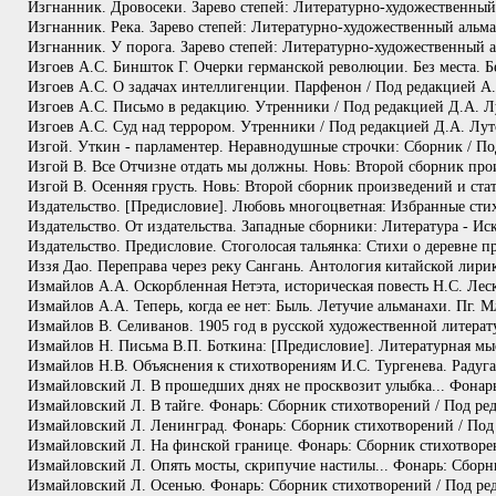
Изгнанник. Дровосеки. Зарево степей: Литературно-художественный 
Изгнанник. Река. Зарево степей: Литературно-художественный альма
Изгнанник. У порога. Зарево степей: Литературно-художественный а
Изгоев А.С. Биншток Г. Очерки германской революции. Без места. Б
Изгоев А.С. О задачах интеллигенции. Парфенон / Под редакцией А.
Изгоев А.С. Письмо в редакцию. Утренники / Под редакцией Д.А. Л
Изгоев А.С. Суд над террором. Утренники / Под редакцией Д.А. Лут
Изгой. Уткин - парламентер. Неравнодушные строчки: Сборник / Под
Изгой В. Все Отчизне отдать мы должны. Новь: Второй сборник прои
Изгой В. Осенняя грусть. Новь: Второй сборник произведений и ста
Издательство. [Предисловие]. Любовь многоцветная: Избранные стихи
Издательство. От издательства. Западные сборники: Литература - Ис
Издательство. Предисловие. Стоголосая тальянка: Стихи о деревне п
Иззя Дао. Переправа через реку Сангань. Антология китайской лири
Измайлов А.А. Оскорбленная Нетэта, историческая повесть Н.С. Лес
Измайлов А.А. Теперь, когда ее нет: Быль. Летучие альманахи. Пг. М
Измайлов В. Селиванов. 1905 год в русской художественной литерату
Измайлов Н. Письма В.П. Боткина: [Предисловие]. Литературная мыс
Измайлов Н.В. Объяснения к стихотворениям И.С. Тургенева. Радуг
Измайловский Л. В прошедших днях не просквозит улыбка... Фонарь:
Измайловский Л. В тайге. Фонарь: Сборник стихотворений / Под ред
Измайловский Л. Ленинград. Фонарь: Сборник стихотворений / Под р
Измайловский Л. На финской границе. Фонарь: Сборник стихотворени
Измайловский Л. Опять мосты, скрипучие настилы... Фонарь: Сборни
Измайловский Л. Осенью. Фонарь: Сборник стихотворений / Под реда