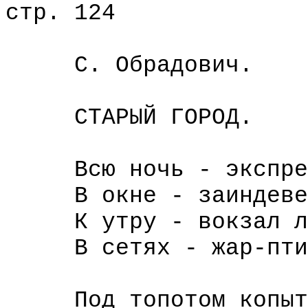
стр. 124
С. Обрадович.
СТАРЫЙ ГОРОД.
Всю ночь - экспресс
В окне - заиндевелы
К утру - вокзал лох
В сетях - жар-птицы
Под топотом копыта