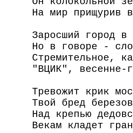
Он колокольной зев
На мир прищурив вет
Заросший город в ту
Но в говоре - слова
Стремительное, как
"ВЦИК", весенне-гро
Тревожит крик моско
Твой бред березовый
Над крепью дедовск
Векам кладет грани