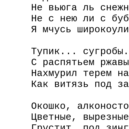
Не вьюга ль снежным
Не с нею ли с бубен
Я мчусь широкоуличн
Тупик... сугробы...
С распятьем ржавым 
Нахмурил терем над 
Как витязь под завь
Окошко, алконостом
Цветные, вырезные к
Грустит, под зингер