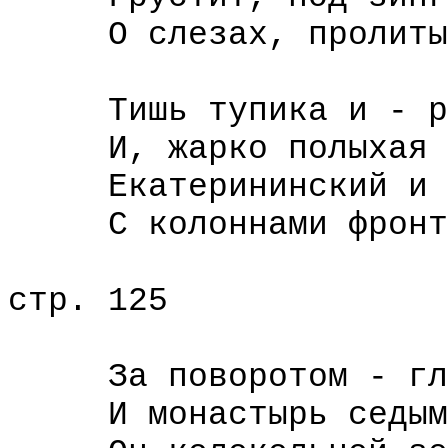
О слезах, пролитых 
Тишь тупика и - рын
И, жарко полыхая с
Екатерининский и п
С колоннами фронтон
стр. 125
За поворотом - глух
И монастырь седым с