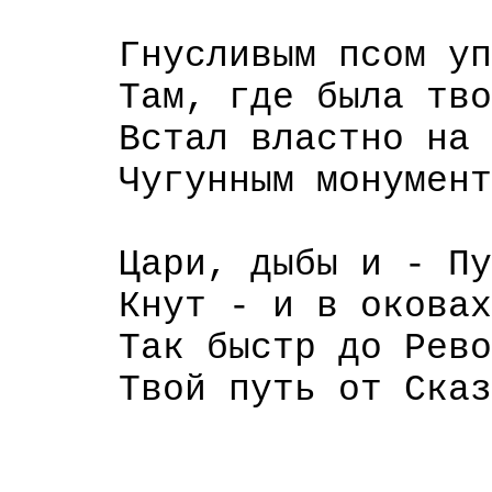
Гнусливым псом упол
Там, где была твоей
Встал властно на ок
Чугунным монументом
Цари, дыбы и - Пуга
Кнут - и в оковах с
Так быстр до Револ
Твой путь от Сказки