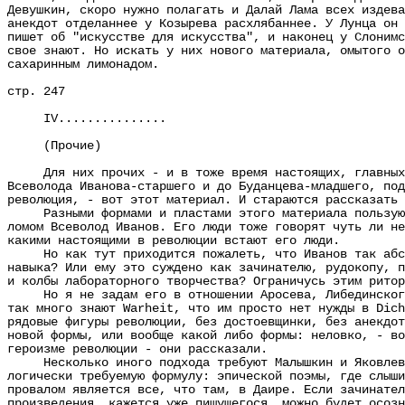
Девушкин, скоро нужно полагать и Далай Лама всех издева
анекдот отделаннее у Козырева расхлябаннее. У Лунца он 
пишет об "искусстве для искусства", и наконец у Слонимс
свое знают. Но искать у них нового материала, омытого о
сахаринным лимонадом.
стр. 247
IV...............
(Прочие)
Для них прочих - и в тоже время настоящих, главных, х
Всеволода Иванова-старшего и до Буданцева-младшего, под
революция, - вот этот материал. И стараются рассказать
Разными формами и пластами этого материала пользуются
ломом Всеволод Иванов. Его люди тоже говорят чуть ли не
какими настоящими в революции встают его люди.
Но как тут приходится пожалеть, что Иванов так абсолю
навыка? Или ему это суждено как зачинателю, рудокопу, п
и колбы лабораторного творчества? Ограничусь этим ритор
Но я не задам его в отношении Аросева, Либединского. 
так много знают Warheit, что им просто нет нужды в Dich
рядовые фигуры революции, без достоевщинки, без анекдот
новой формы, или вообще какой либо формы: неловко, - во
героизме революции - они рассказали.
Несколько иного подхода требуют Малышкин и Яковлев. М
логически требуемую формулу: эпической поэмы, где слыши
провалом является все, что там, в Даире. Если зачинател
произведения, кажется уже пишущегося, можно будет осозн