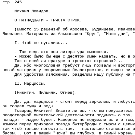
стр. 245
Михаил Левидов.
О ПЯТНАДЦАТИ - ТРИСТА СТРОК.
(Вместо 15 рецензий об Аросеве, Буданцеве, Иванове, З
Яковлеве. Материалы из Альманахов "Круг", "Наши дни", "
I. Чтоб не пугались...
- Так ведь это вся литература нынешняя.
- Можно было бы еще с десяток имен назвать, но в об
Так о всей литературе в трехстах строчках?...
Да, ибо многословия требуют лишь похвалы и восторги..
новый материал у современных беллетристов, и видны ли н
Для удобства изложения, разделим нашу публику на т
II. Нарциссы.
(Никитин, Пильняк, Огнев).
Да, да, нарциссы - стоят перед зеркалом, и любуются с
он создал сушу и воды.
Товарищ Никитин! Знаете ли вы, что вы покушаетесь быт
плодотворной писательской деятельности подумать о том, 
попадет - ладно будет. Наверное не подумали вы и о том,
языком перед приходом поезда бутерброды с сыром с целью
так чтоб только погостить там, - настолько становится о
басом... Вот в вашей "Ночи" вы глубоко, в самый корень 