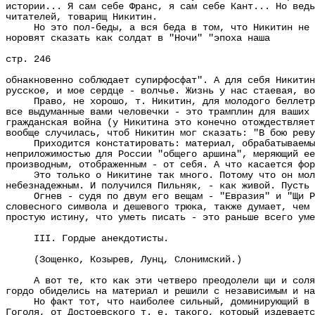
истории... Я сам себе Франс, я сам себе Кант... Но ведь
читателей, товарищ Никитин.
Но это пол-беды, а вся беда в том, что Никитин не ува
норовят сказать как солдат в "Ночи" "эпоха наша
стр. 246
обнакновенно соблюдает супирфосфат". А для себя Никитин
русское, и мое сердце - волчье. Жизнь у нас стаевая, во
Право, не хорошо, т. Никитин, для молодого беллетрист
все выдуманные вами человечки - это трамплин для ваших 
гражданская война (у Никитина это конечно отождествляет
вообще случилась, чтоб Никитин мог сказать: "В бою реву
Приходится констатировать: материал, обрабатываемый т
неприложимостью для России "общего аршина", меряющий ее
производным, отображенным - от себя. А что касается фор
Это только о Никитине так много. Потому что он молод 
небезнадежным. И получился Пильняк, - как живой. Пусть 
Огнев - судя по двум его вещам - "Евразия" и "Щи Респ
словесного символа и дешевого трюка, также думает, чем 
простую истину, что уметь писать - это раньше всего уме
III. Гордые анекдотисты.
(Зощенко, Козырев, Лунц, Слонимский.)
А вот те, кто как эти четверо преодолели щи и солянку
гордо обиделись на материал и решили с независимым и на
Но факт тот, что наиболее сильный, доминирующий в это
Гоголя, от Достоевского т. е. такого, который издеваетс