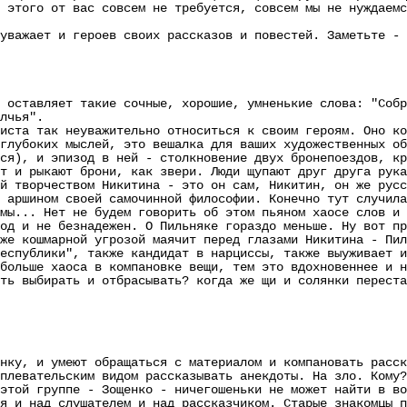
 этого от вас совсем не требуется, совсем мы не нуждаемс
жает и героев своих рассказов и повестей. Заметьте - о
 оставляет такие сочные, хорошие, умненькие слова: "Собр
лчья".
а так неуважительно относиться к своим героям. Оно кон
глубоких мыслей, это вешалка для ваших художественных об
ся), и эпизод в ней - столкновение двух бронепоездов, кр
т и рыкают брони, как звери. Люди щупают друг друга рука
ворчеством Никитина - это он сам, Никитин, он же русск
 аршином своей самочинной философии. Конечно тут случила
мы... Нет не будем говорить об этом пьяном хаосе слов и 
и не безнадежен. О Пильняке гораздо меньше. Ну вот пре
же кошмарной угрозой маячит перед глазами Никитина - Пил
ублики", также кандидат в нарциссы, также выуживает из
больше хаоса в компановке вещи, тем это вдохновеннее и н
ть выбирать и отбрасывать? когда же щи и солянки переста
, и умеют обращаться с материалом и компановать расска
плевательским видом рассказывать анекдоты. На зло. Кому?
й группе - Зощенко - ничегошеньки не может найти в вой
я и над слушателем и над рассказчиком. Старые знакомцы п