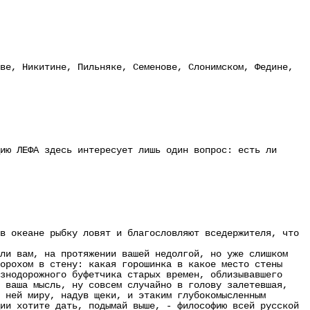
е, Никитине, Пильняке, Семенове, Слонимском, Федине,
ю ЛЕФА здесь интересует лишь один вопрос: есть ли
 океане рыбку ловят и благословляют вседержителя, что
и вам, на протяжении вашей недолгой, но уже слишком
орохом в стену: какая горошинка в какое место стены
знодорожного буфетчика старых времен, облизывавшего
я ваша мысль, ну совсем случайно в голову залетевшая,
 ней миру, надув щеки, и этаким глубокомысленным
ии хотите дать, подымай выше, - философию всей русской