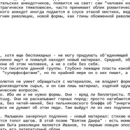
тельских анекдотчиков, появится на свет: сам "человек из
трагически тяжеловесен, часто принимает облик романтичес
кого анекдот иногда подается в соусе этакой мистики, вед
гнем революции, новой формы, как глины обожженной револю
отя еще беспомощных - не могу придумать об'единяющей ф
линно ищут и пожалуй находят новый материал. Средний, об
 они об этом человеке, а не о себе без себя.
 писатели данной группы. Глубоко лежащие пласты какой 
 "супирфосфатами", но по крайней мере он о них пишет, а 
тно не умеет обращаться с материалом, не владеет формо
роизводителю сырья, и он сам лишь материал, ходячий одуш
ическим вопросом.
Ибо им и не нужно формы. Они - вряд ли беллетристы. По
tuug. Они не раскапывают горных пород: просто нагибаются
а, без четей-миней, без пильняковского блеффа об "энерги
все не думают об этом люди. Там выйдут ли из них подлинн
алышкин зачерпнул подлинно - новый материал: стихию ма
тся топот шагов. В этой поэме "Взятие Даира" - есть моме
ем быта революции является Иванов, то первым ловцом эпос
ать его литературный облик.