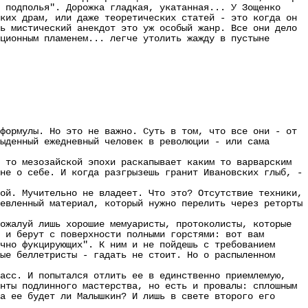
 подполья". Дорожка гладкая, укатанная... У Зощенко
ких драм, или даже теоретических статей - это когда он
ь мистический анекдот это уж особый жанр. Все они дело
ционным пламенем... легче утолить жажду в пустыне
ормулы. Но это не важно. Суть в том, что все они - от
ыденный ежедневный человек в революции - или сама
то мезозайской эпохи раскапывает каким то варварским
не о себе. И когда разгрызешь гранит Ивановских глыб, -
й. Мучительно не владеет. Что это? Отсутствие техники,
евленный материал, который нужно перелить через реторты
жалуй лишь хорошие мемуаристы, протоколисты, которые
 и берут с поверхности полными горстями: вот вам
чно фукцирующих". К ним и не пойдешь с требованием
ые беллетристы - гадать не стоит. Но о распыленном
сс. И попытался отлить ее в единственно приемлемую,
нты подлинного мастерства, но есть и провалы: сплошным
а ее будет ли Малышкин? И лишь в свете второго его