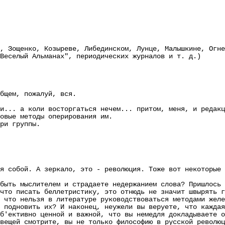
ощенко, Козыреве, Либединском, Лунце, Малышкине, Огнев
Веселый Альманах", периодических журналов и т. д.)
щем, пожалуй, вся.
. а коли восторгаться нечем... притом, меня, и редакци
овые методы оперирования им.
ри группы.
обой. А зеркало, это - революция. Тоже вот некоторые в
ь мыслителем и страдаете недержанием слова? Пришлось л
что писать беллетристику, это отнюдь не значит швырять г
 что нельзя в литературе руководствоваться методами желе
 подновить их? И наконец, неужели вы веруете, что кажда
б'ективно ценной и важной, что вы немедля докладываете о
вещей смотрите, вы не только философию в русской революц