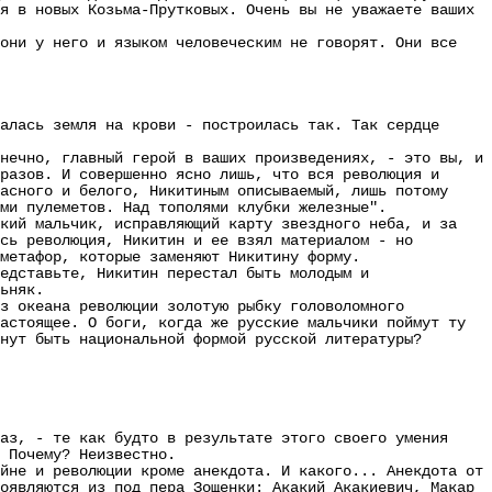
я в новых Козьма-Прутковых. Очень вы не уважаете ваших
ни у него и языком человеческим не говорят. Они все
алась земля на крови - построилась так. Так сердце
ечно, главный герой в ваших произведениях, - это вы, и
разов. И совершенно ясно лишь, что вся революция и
асного и белого, Никитиным описываемый, лишь потому
ми пулеметов. Над тополями клубки железные".
ий мальчик, исправляющий карту звездного неба, и за
сь революция, Никитин и ее взял материалом - но
метафор, которые заменяют Никитину форму.
дставьте, Никитин перестал быть молодым и
ьняк.
 океана революции золотую рыбку головоломного
астоящее. О боги, когда же русские мальчики поймут ту
нут быть национальной формой русской литературы?
з, - те как будто в результате этого своего умения
 Почему? Неизвестно.
не и революции кроме анекдота. И какого... Анекдота от
оявляются из под пера Зощенки: Акакий Акакиевич, Макар