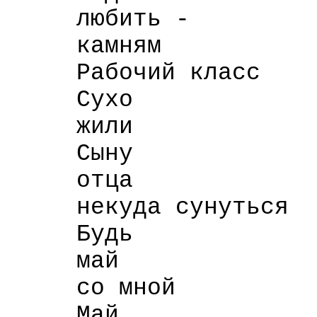
любить -
камням
Рабочий класс
Сухо
жили
Сыну
отца
некуда сунуться
Будь
май
со мной
Май