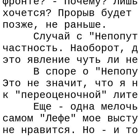
фронте? - Почему? Лишь
хочется? Прорыв будет 
позже, не раньше.
Случай с "Непопутчи
частность. Наоборот, д
это явление чуть ли не
В споре о "Непопутч
Это не значит, что я н
к "переоценочной" лите
Еще - одна мелочь: 
самом "Лефе" мое высту
не нравится. Но - и то